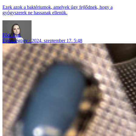
Ezek azok a baktériumok, amelyek úgy fejlődnek, hogy a
gyógyszerek ne hassanak ellenük.
Fődi Kitti
Egészségügy
2024. szeptember 17. 5:48