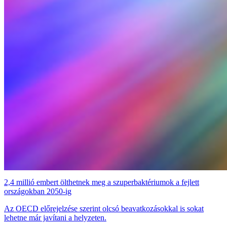
2,4 millió embert ölthetnek meg a szuperbaktériumok a fejlett
országokban 2050-ig
Az OECD előrejelzése szerint olcsó beavatkozásokkal is sokat
lehetne már javítani a helyzeten.