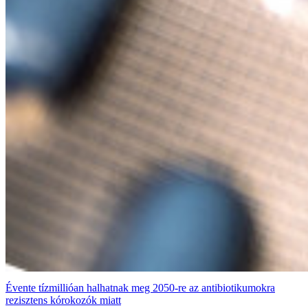
Évente tízmillióan halhatnak meg 2050-re az antibiotikumokra
rezisztens kórokozók miatt