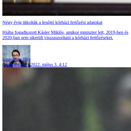
Négy évig titkolták a lesújtó kórházi fertőzési adatokat
Hiába fogadkozott Kásler Miklós, amikor miniszter lett, 2019-ben és
2020-ban sem sikerült visszaszorítani a kórházi fertőzéseket.
Szurovecz Illés
Egészségügy
2022. május 3. 4:12