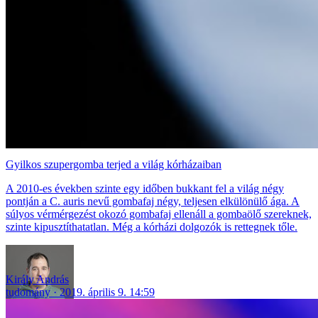
Gyilkos szupergomba terjed a világ kórházaiban
A 2010-es években szinte egy időben bukkant fel a világ négy
pontján a C. auris nevű gombafaj négy, teljesen elkülönülő ága. A
súlyos vérmérgezést okozó gombafaj ellenáll a gombaölő szereknek,
szinte kipusztíthatatlan. Még a kórházi dolgozók is rettegnek tőle.
Király András
tudomány
2019. április 9. 14:59