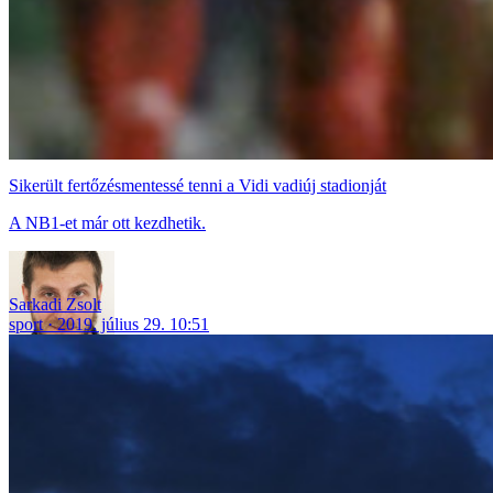
Sikerült fertőzésmentessé tenni a Vidi vadiúj stadionját
A NB1-et már ott kezdhetik.
Sarkadi Zsolt
sport
2019. július 29. 10:51