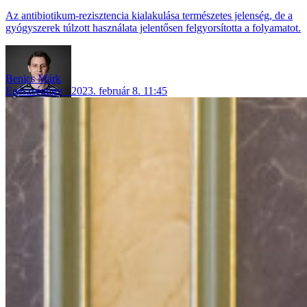
Az antibiotikum-rezisztencia kialakulása természetes jelenség, de a
gyógyszerek túlzott használata jelentősen felgyorsította a folyamatot.
Benics Márk
Egészségügy
2023. február 8. 11:45