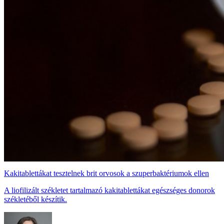
Kakitablettákat tesztelnek brit orvosok a szuperbaktériumok ellen
A liofilizált székletet tartalmazó kakitablettákat egészséges donorok
székletéből készítik.