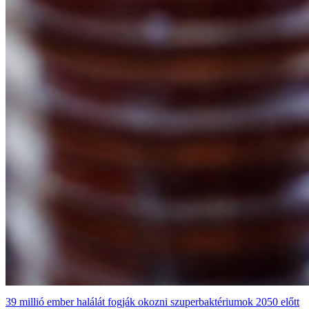
39 millió ember halálát fogják okozni szuperbaktériumok 2050 előtt