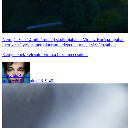
Nem játszhat 14 milliárdos új stadionjában a Vidi az Európa-ligában,
mert veszélyes szuperbaktérium telepedett meg a vízhálózatban
Kénytelenek Felcsútra vinni a hazai meccsüket.
Horváth Bence
sport
2019. június 28. 9:49