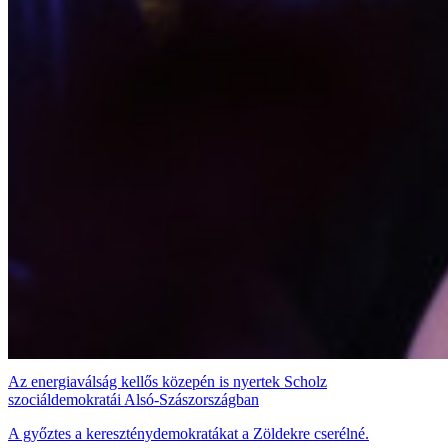
Az energiaválság kellős közepén is nyertek Scholz
szociáldemokratái Alsó-Szászországban
A győztes a kereszténydemokratákat a Zöldekre cserélné.