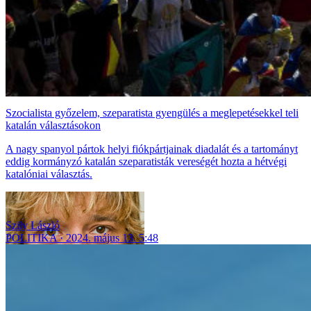
Szocialista győzelem, szeparatista gyengülés a meglepetésekkel teli
katalán választásokon
A nagy spanyol pártok helyi fiókpártjainak diadalát és a tartományt
eddig kormányzó katalán szeparatisták vereségét hozta a hétvégi
katalóniai választás.
Szily László
POLITIKA
2024. május 13. 5:48