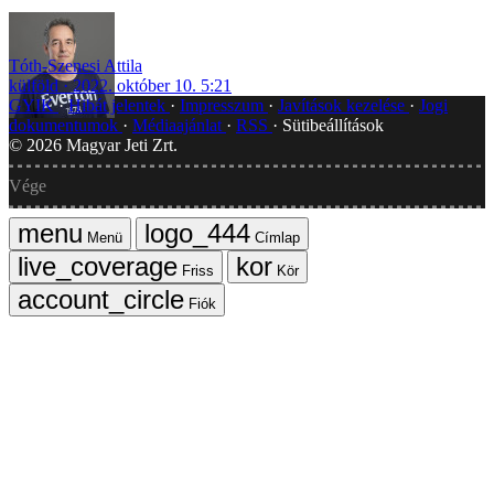
Tóth-Szenesi Attila
külföld
2022. október 10. 5:21
GYIK
Hibát jelentek
Impresszum
Javítások kezelése
Jogi
dokumentumok
Médiaajánlat
RSS
Sütibeállítások
©
2026
Magyar Jeti Zrt.
Vége
Menü
Címlap
Friss
Kör
Fiók