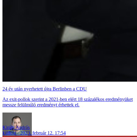
24 év után nyerhetett újra Berlinben a CDU
Az exit-pollok szerint a 2021-ben elért 18 százalékos eredményüket
messze felülmúló eredményt érhettek el.
Király András
külföld
2023. február 12. 17:54