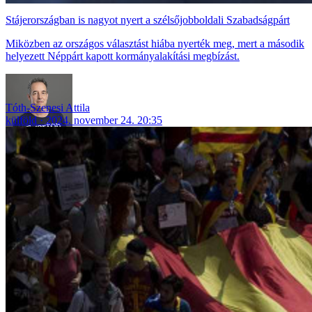
Stájerországban is nagyot nyert a szélsőjobboldali Szabadságpárt
Miközben az országos választást hiába nyerték meg, mert a második
helyezett Néppárt kapott kormányalakítási megbízást.
Tóth-Szenesi Attila
külföld
2024. november 24. 20:35