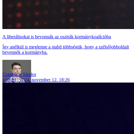
A liberálisokat is bevonnák az osztrák kormánykoalícióba
Így anélkül is meglenne a stabil többségük, hogy a szélsőjobboldalt
bevennék a kormányba.
Czinkóczi Sándor
külföld
2024. november 12. 18:26