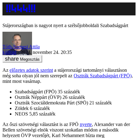
Stájerországban is nagyot nyert a szélsőjobboldali Szabadságpárt
Tóth-Szenesi Attila
külföld
2024. november 24. 20:35
Megosztás
Az
előzetes adatok szerint
a stájerországi tartományi választáson
még soha olyan jól nem szerepelt az
Osztrák Szabadságpárt (FPÖ)
,
mint most vasárnap.
Szabadságpárt (FPÖ) 35 százalék
Osztrák Néppárt (ÖVP) 26 százalék
Osztrák Szociáldemokrata Párt (SPÖ) 21 százalék
Zöldek 6 százalék
NEOS 5,85 százalék
Az őszi szövetségi választást is az FPÖ
nyerte
, Alexander van der
Bellen szövetségi elnök viszont szokatlan módon a második
helyezett ÖVP vezetőjét, Karl Nehammert bízta meg