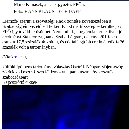
Mario Kunasek, a stájer győztes FPÖ-s
Fotó
:
HANS KLAUS TECHT/AFP
Elemzők szerint a szövetségi elnök döntése következtében a
Szabadságpárt vezetője, Herbert Kickl mártírszerepbe kerülhet, az
FPÖ így tovább erősödhet. Nem tudjuk, hogy emiatt ért el ilyen jó
eredményt Stájerországban a Szabadságpárt, de tény: 2019-ben
csupán 17,5 százalékuk volt itt, és eddigi legjobb eredményük is 26
százalék volt a tartományban.
(Via
krone.at
)
külföld
fpö
neos
tartományi választás
Osztrák Néppárt
stájerország
zöldek
spd
osztrák szociáldemokrata párt
ausztria
övp
osztrák
szabadságpárt
Kapcsolódó cikkek