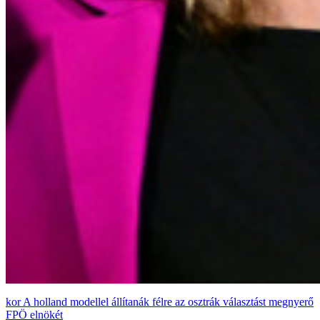
A holland modellel állítanák félre az osztrák választást megnyerő
FPÖ elnökét