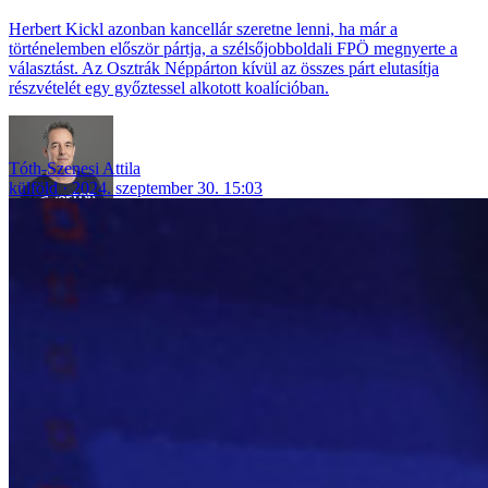
Herbert Kickl azonban kancellár szeretne lenni, ha már a
történelemben először pártja, a szélsőjobboldali FPÖ megnyerte a
választást. Az Osztrák Néppárton kívül az összes párt elutasítja
részvételét egy győztessel alkotott koalícióban.
Tóth-Szenesi Attila
külföld
2024. szeptember 30. 15:03