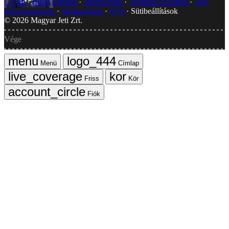
GYIK
Hibát jelentek
Impresszum
Javítások kezelése
Jogi
dokumentumok
Médiaajánlat
RSS
Sütibeállítások
©
2026
Magyar Jeti Zrt.
Vége
Menü
Címlap
Friss
Kör
Fiók