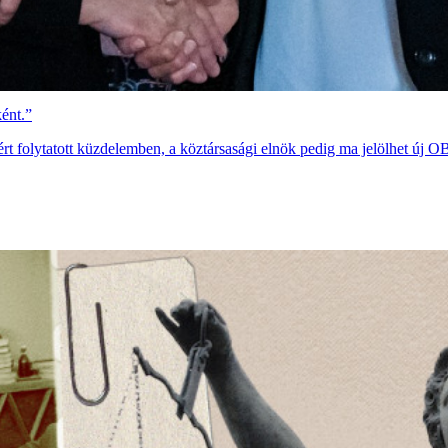
ént.”
ért folytatott küzdelemben, a köztársasági elnök pedig ma jelölhet új O