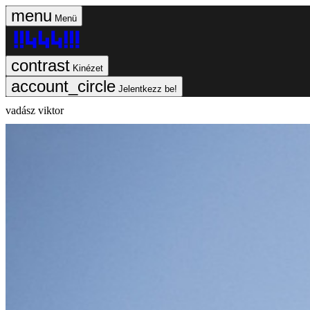
Menü
Kinézet
Jelentkezz be!
vadász viktor