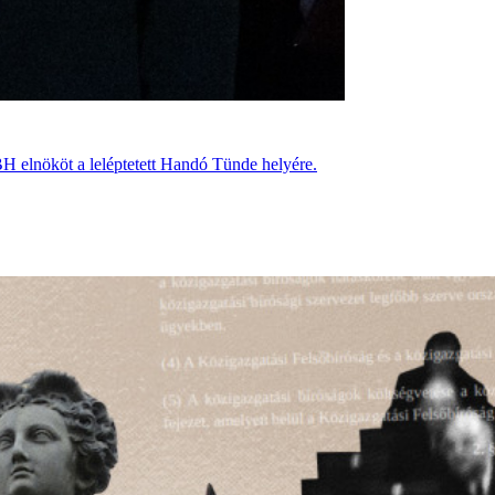
BH elnököt a leléptetett Handó Tünde helyére.