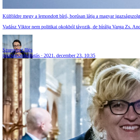
Külföldre megy a lemondott bíró, borúsan látja a magyar igazságszolgá
Vadász Viktor nem politikai okokból távozik, de bírálja Varga Zs. An
Szurovecz Illés
igazságszolgáltatás
2021. december 23. 10:35