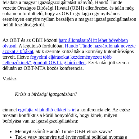
feladata a magyar igazságszolgáltatást irányító, Handó Tünde
vezette Országos Bírósági Hivatal (OBH) ellenőrzése, és talán még
soha nem fordult elő, hogy az OBT egy tagja egy nyilvános
eseményen ennyire nyíltan beszéljen a magyar igazságszolgáltatáson
belüli feszültségekről.
Az OBT és az OBH közötti
harc állomásairól itt lehet bővebben
olvasni
. A legutolsó fordulóban
Handó Tünde hazaárulónak nevezte
azokat a bírákat
, akik szerinte kritizálták a kormány különbíróságos
terveit, illetve
fegyelmi eljárásokat kezdeményezett több
"ellenzékinek" gondolt OBT tag bíró ellen
. Ezek után jött szerda
délután az OBT-MTA közös konferencia.
Vadász
Krízis a bírósági igazgatásban?
címmel
egyfajta vitaindító cikket is írt
a konferencia elé. Az egész
mostani konfliktus a körül bonyolódik, hogy kinek, milyen
befolyása van az igazságszolgáltatásra:
Mennyit számít Handó Tünde OBH elnök szava?
Tud-e vagy mennyire tud érvényesülni politikai nyomás a