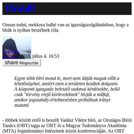
Onnan tudni, mekkora balhé van az igazságszolgáltatásban, hogy a
bírák is nyíltan beszélnek róla
erdelyip
politika
2018. július 4. 16:53
Megosztás
Egyre több bíró mond le, mert nem látják maguk előtt a
lehetőségeket, amiért ezen a területen kezdtek dolgozni.
A központi igazgatás beleszól szakmai kérdésekbe, belül
csak "törvény erejű körleveleknek" hívják a műfajt,
amikor jogszabály-értelmezésben próbálnak irányt
mutatni
- többek között erről is beszélt Vadász Viktor bíró, az Országos Bírói
Tanács (OBT) tagja az OBT és a Magyar Tudományos Akadémia
(MTA) Jogtudományi Intézetnek közös konferenciáján. Az OBT