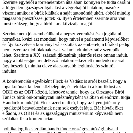
Szerinte egyfelől a történelemben általában könnyen be tudta darálni
a független igazságszolgáltatást a végrehajtói hatalom, másrészt
viszont amikor a bírák kiálltak a saját autonómiájukért, abból mindig
magasabb presztízzsel jöttek ki. Ilyen értelemben szerinte arra van
most szükség, hogy a bírói kar aktivizálja magát.
Szerinte nem jó szembeállítani a népszuverenitást és a jogállami
normákat, kvázi azt mondani, hogy mivel a parlamenti képviselőket
és így közvetve a kormányt választották az emberek, a bírákat pedig
nem, ezért az utóbbiaknak csak valami adminisztratív szerepük
lehet. Szerinte a XX. századi diktatúrák jelentős része onnan indult,
hogy a többséggel rendelkező hatalom elkezdett mindenki mással
úgy beszélni, mintha eleve alacsonyabb legitimációs szintről
indulna.
A konferencián egyébként Fleck és Vadász is arról beszélt, hogy a
jogalkotónak kellene közbelépnie, és feloldania a konfliktust az
OBH és az OBT között, lehetővé tennie, hogy az Országos Bírói
Tanács bírói önkormányzati intézményként valóban ellenőrizni tudja
Handóék munkáját. Fleck azért utalt rá, hogy az ilyen jótékony
jogalkotói beavatkozásnak nem sok esélyét látja. Bár hívták őket
előadni, az OBH és az igazságügyi minisztérium képviselői nem
szólaltak fel a konferencián.
politika
jog
fleck zoltán
handó tünde
országos bírósági hivatal