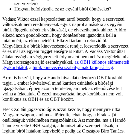
szervezeten?
Hogyan befolyásolja ez az egyéni bírói döntéseket?
Vadász Viktor ezzel kapcsolatban arról beszélt, hogy a szervezeti
változások nem eredményezik egyik napról a másikra az egyéni
bírák függetlenségének változását, de elvezethetnek ahhoz. A bíró
elkezd azon gondolkozni, hogy döntéseiben igazodnia kell a
jutalomért, az előmenetelért. Elkezd tartani a retorziótól.
Megváltozik a bírák kinevezésének rendje, lecserélődik a szervezet,
és ez már az egyéni függetlenségre is kihat. A Vadász Viktor által
általánosságban végigvezetett folyamatot nem nehéz megfeleltetni a
Magyarországon zajló eseményekkel,
az OBH különös előmeneteli
gyakorlatától
, a
bírák kinevezési szabályainak farigcsálásig
.
Arról is beszélt, hogy a Handó hivatalát ellenőrző OBT korábbi
tagjai 1 ember kivételével mind karriert csináltak a bírósági
igazgatsában, éppen azon a területen, aminek az ellenőrzése lett
volna a feladatuk. Ő ezzel magyarázta, hogy korábban nem volt
konfliktus az OBH és az OBT között.
Fleck Zoltán jogszociológus azzal kezdte, hogy mennyire ritka
Magyarországon, ami most történik, tehát, hogy a bírák saját
önállóságuk védelmében megszólalnak. Azt mondta, ma a Handó
Tünde vezette OBH szolgai, adminisztratív szerepet játszik, a
legitim bírói hatalom képviselője pedig az Országos Bíró Tanács.