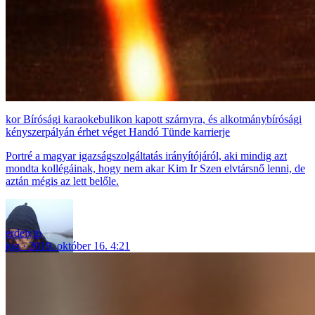
Bírósági karaokebulikon kapott szárnyra, és alkotmánybírósági
kényszerpályán érhet véget Handó Tünde karrierje
Portré a magyar igazságszolgáltatás irányítójáról, aki mindig azt
mondta kollégáinak, hogy nem akar Kim Ir Szen elvtársnő lenni, de
aztán mégis az lett belőle.
erdelyip
jog
2019. október 16. 4:21