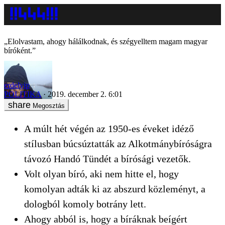
„Elolvastam, ahogy hálálkodnak, és szégyelltem magam magyar
bíróként.”
erdelyip
POLITIKA
2019. december 2. 6:01
Megosztás
A múlt hét végén az 1950-es éveket idéző
stílusban búcsúztatták az Alkotmánybíróságra
távozó Handó Tündét a bírósági vezetők.
Volt olyan bíró, aki nem hitte el, hogy
komolyan adták ki az abszurd közleményt, a
dologból komoly botrány lett.
Ahogy abból is, hogy a bíráknak beígért