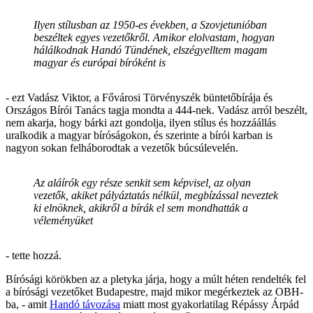
Ilyen stílusban az 1950-es években, a Szovjetunióban
beszéltek egyes vezetőkről. Amikor elolvastam, hogyan
hálálkodnak Handó Tündének, elszégyelltem magam
magyar és európai bíróként is
- ezt Vadász Viktor, a Fővárosi Törvényszék büntetőbírája és
Országos Bírói Tanács tagja mondta a 444-nek. Vadász arról beszélt,
nem akarja, hogy bárki azt gondolja, ilyen stílus és hozzáállás
uralkodik a magyar bíróságokon, és szerinte a bírói karban is
nagyon sokan felháborodtak a vezetők búcsúlevelén.
Az aláírók egy része senkit sem képvisel, az olyan
vezetők, akiket pályáztatás nélkül, megbízással neveztek
ki elnöknek, akikről a bírák el sem mondhatták a
véleményüket
- tette hozzá.
Bírósági körökben az a pletyka járja, hogy a múlt héten rendelték fel
a bírósági vezetőket Budapestre, majd mikor megérkeztek az OBH-
ba, - amit
Handó távozása
miatt most gyakorlatilag Répássy Árpád