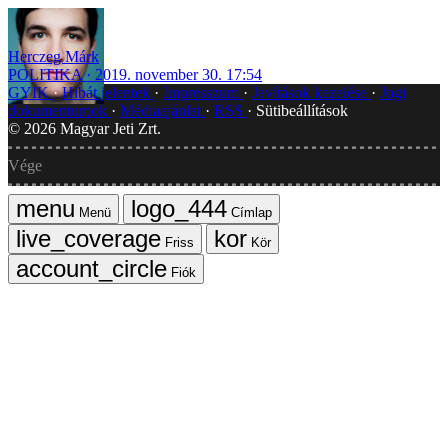
Herczeg Márk
POLITIKA
2019. november 30. 17:54
GYIK
Hibát jelentek
Impresszum
Javítások kezelése
Jogi
dokumentumok
Médiaajánlat
RSS
Sütibeállítások
©
2026
Magyar Jeti Zrt.
Vége
Menü
Címlap
Friss
Kör
Fiók