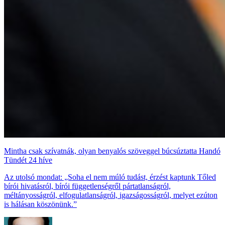
Mintha csak szívatnák, olyan benyalós szöveggel búcsúztatta Handó
Tündét 24 híve
Az utolsó mondat: „Soha el nem múló tudást, érzést kaptunk Tőled
bírói hivatásról, bírói függetlenségről pártatlanságról,
méltányosságról, elfogulatlanságról, igazságosságról, melyet ezúton
is hálásan köszönünk.”