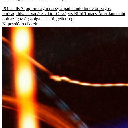
POLITIKA
jog
bíróság
répássy árpád
handó tünde
országos
bírósági hivatal
vadász viktor
Országos Bírói Tanács
Áder János
obt
obh
az igazságszolgáltatás függetlensége
Kapcsolódó cikkek