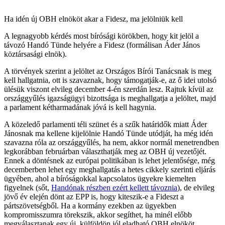
Ha idén új OBH elnököt akar a Fidesz, ma jelölniük kell
A legnagyobb kérdés most bírósági körökben, hogy kit jelöl a
távozó Handó Tünde helyére a Fidesz (formálisan Áder János
köztársasági elnök).
A törvények szerint a jelöltet az Országos Bírói Tanácsnak is meg
kell hallgatnia, ott is szavaznak, hogy támogatják-e, az ő idei utolsó
ülésük viszont elvileg december 4-én szerdán lesz. Rajtuk kívül az
országgyűlés igazságügyi bizottsága is meghallgatja a jelöltet, majd
a parlament kétharmadának jóvá is kell hagynia.
A közeledő parlamenti téli szünet és a szűk határidők miatt Áder
Jánosnak ma kellene kijelölnie Handó Tünde utódját, ha még idén
szavazna róla az országgyűlés, ha nem, akkor normál menetrendben
legkorábban februárban választhatják meg az OBH új vezetőjét.
Ennek a döntésnek az európai politikában is lehet jelentősége, még
decemberben lehet egy meghallgatás a hetes cikkely szerinti eljárás
ügyében, ahol a bíróságokkal kapcsolatos ügyekre kiemelten
figyelnek (sőt,
Handónak részben ezért kellett távoznia
), de elvileg
jövő év elején dönt az EPP is, hogy kiteszik-e a Fideszt a
pártszövetségből. Ha a kormány ezekben az ügyekben
kompromisszumra törekszik, akkor segíthet, ha minél előbb
megválasztanak egy új, külföldön jól eladható OBH elnököt