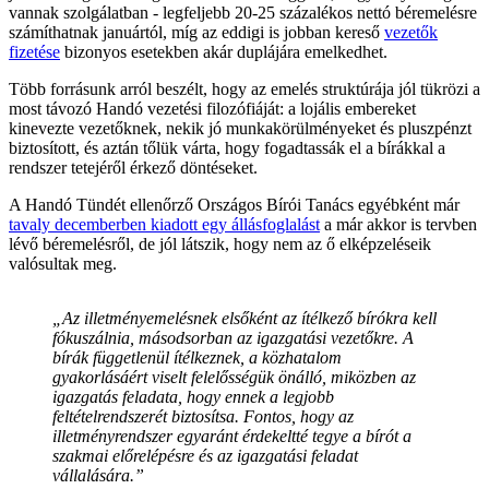
vannak szolgálatban - legfeljebb 20-25 százalékos nettó béremelésre
számíthatnak januártól, míg az eddigi is jobban kereső
vezetők
fizetése
bizonyos esetekben akár duplájára emelkedhet.
Több forrásunk arról beszélt, hogy az emelés struktúrája jól tükrözi a
most távozó Handó vezetési filozófiáját: a lojális embereket
kinevezte vezetőknek, nekik jó munkakörülményeket és pluszpénzt
biztosított, és aztán tőlük várta, hogy fogadtassák el a bírákkal a
rendszer tetejéről érkező döntéseket.
A Handó Tündét ellenőrző Országos Bírói Tanács egyébként már
tavaly decemberben kiadott egy állásfoglalást
a már akkor is tervben
lévő béremelésről, de jól látszik, hogy nem az ő elképzeléseik
valósultak meg.
„Az illetményemelésnek elsőként az ítélkező bírókra kell
fókuszálnia, másodsorban az igazgatási vezetőkre. A
bírák függetlenül ítélkeznek, a közhatalom
gyakorlásáért viselt felelősségük önálló, miközben az
igazgatás feladata, hogy ennek a legjobb
feltételrendszerét biztosítsa. Fontos, hogy az
illetményrendszer egyaránt érdekeltté tegye a bírót a
szakmai előrelépésre és az igazgatási feladat
vállalására.”