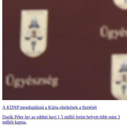
A KDNP megduplázná a Kúria elnökének a fizetését
Darák Péter így az eddigi havi 1,5 millió forint helyett több mint 3
milliót kapna.