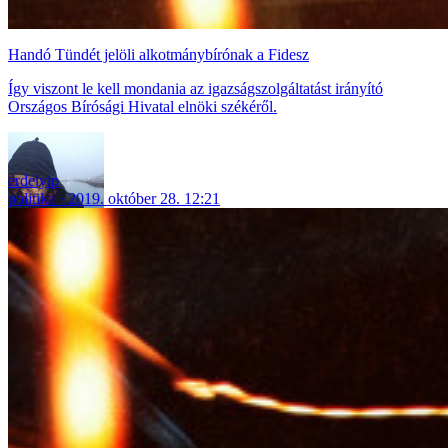
Handó Tündét jelöli alkotmánybírónak a Fidesz
Így viszont le kell mondania az igazságszolgáltatást irányító
Országos Bírósági Hivatal elnöki székéről.
erdelyip
politika
2019. október 28. 12:21