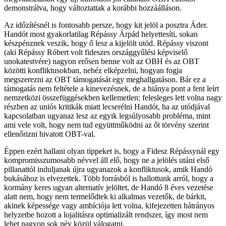
demonstrálva, hogy változtattak a korábbi hozzáálláson.
Az időzítésnél is fontosabb persze, hogy kit jelöl a posztra Áder.
Handót most gyakorlatilag Répássy Árpád helyettesíti, sokan
készpénznek veszik, hogy ő lesz a kijelölt utód. Répássy viszont
(aki Répássy Róbert volt fideszes országgyűlési képviselő
unokatestvére) nagyon erősen benne volt az OBH és az OBT
közötti konfliktusokban, nehéz elképzelni, hogyan fogja
megszerezni az OBT támogatását egy meghallgatáson. Bár ez a
támogatás nem feltétele a kinevezésnek, de a hiánya pont a fent leírt
nemzetközi összefüggésekben kellemetlen: felesleges lett volna nagy
részben az uniós kritikák miatt lecserélni Handót, ha az utódjával
kapcsolatban ugyanaz lesz az egyik legsúlyosabb probléma, mint
ami vele volt, hogy nem tud együttműködni az őt törvény szerint
ellenőrizni hivatott OBT-val.
Éppen ezért hallani olyan tippeket is, hogy a Fidesz Répássynál egy
kompromisszumosabb névvel áll elő, hogy ne a jelölés utáni első
pillanattól induljanak újra ugyanazok a konfliktusok, amik Handó
bukásához is elvezettek. Több forrásból is hallottunk arról, hogy a
kormány keres ugyan alternatív jelöltet, de Handó 8 éves vezetése
alatt nem, hogy nem termelődtek ki alkalmas vezetők, de bárkit,
akinek képessége vagy ambíciója lett volna, kifejezetten hátrányos
helyzetbe hozott a lojalitásra optimalizált rendszer, így most nem
lehet nagyon sok név közül válogatni.