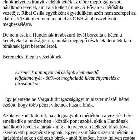
elnökhelyettes irányít - eléjük tették az előre megfogalmazott
hálálkodó levelet, amit alá kellett írniuk. A Fővárosi Ítélőtábla
vezetője, Ribai Csilla egyébként egyedüliként azért nem szerepel az
aláírók között, mert nem ment el az OBH által összehívott
megbeszélésre.
De nem csak a Handónak írt abszurd levél borzolta a héten a
kedélyeket a bíróságokon, miután meglepő részletek derültek ki a
bíráknak ígért béremelésről.
Béremelés főleg a vezetőknek
Elismerik a magyar bíróságok kiemelkedő
teljesítményét - 60%-ot meghaladó illetményemelés a
bíróságokon
- így jelentette be Varga Judit igazságügyi miniszter másfél héttel
ezelőtt, hogy több pénzt vihetnek haza a bírák.
Azóta viszont kiderült, ha a legnagyobb mértékben a vezetők bére
emelkedik a rendszerben - köztük pont azoké, akik a Handónak
hálálkodó levelet aláírták - míg a ténylegesen ítélkező bírák jóval
szerényebb pluszpénzt kapnak. Egyes számítások szerint például a
járásbíróságokon dolgozó bírók - attól függően, hogy milyen régóta