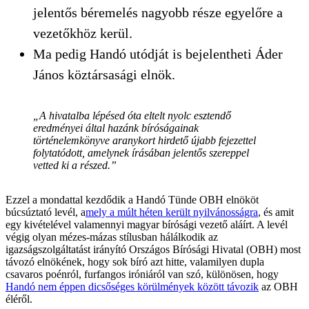
jelentős béremelés nagyobb része egyelőre a
vezetőkhöz kerül.
Ma pedig Handó utódját is bejelentheti Áder
János köztársasági elnök.
„A hivatalba lépésed óta eltelt nyolc esztendő
eredményei által hazánk bíróságainak
történelemkönyve aranykort hirdető újabb fejezettel
folytatódott, amelynek írásában jelentős szereppel
vetted ki a részed.”
Ezzel a mondattal kezdődik a Handó Tünde OBH elnököt
búcsúztató levél, a
mely a múlt héten került nyilvánosságra
, és amit
egy kivételével valamennyi magyar bírósági vezető aláírt. A levél
végig olyan mézes-mázas stílusban hálálkodik az
igazságszolgáltatást irányító Országos Bírósági Hivatal (OBH) most
távozó elnökének, hogy sok bíró azt hitte, valamilyen dupla
csavaros poénról, furfangos iróniáról van szó, különösen, hogy
Handó nem éppen dicsőséges körülmények között távozik
az OBH
éléről.