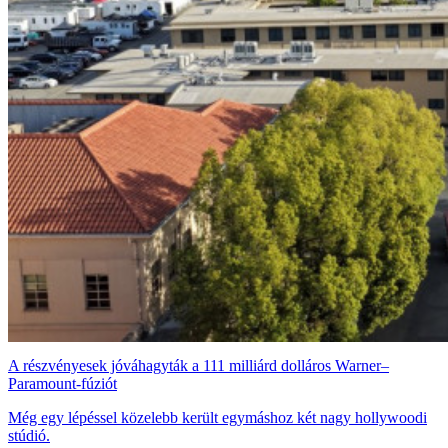
A részvényesek jóváhagyták a 111 milliárd dolláros Warner–
Paramount-fúziót
Még egy lépéssel közelebb került egymáshoz két nagy hollywoodi
stúdió.