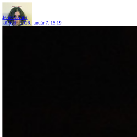
Jelinek Anna
külföld
2026. január 7. 15:19