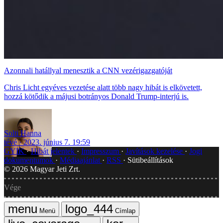
Azonnali hatállyal menesztik a CNN vezérigazgatóját
Chris Licht egyéves vezetése alatt több nagy hibát is elkövetett,
hozzá kötődik a májusi botrányos Donald Trump-interjú is.
Solti Hanna
tévé
2023. június 7. 19:59
GYIK
Hibát jelentek
Impresszum
Javítások kezelése
Jogi
dokumentumok
Médiaajánlat
RSS
Sütibeállítások
©
2026
Magyar Jeti Zrt.
Vége
Menü
Címlap