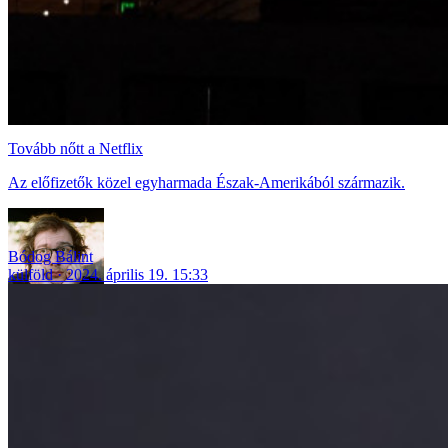
Tovább nőtt a Netflix
Az előfizetők közel egyharmada Észak-Amerikából származik.
Bódog Bálint
külföld
2024. április 19. 15:33