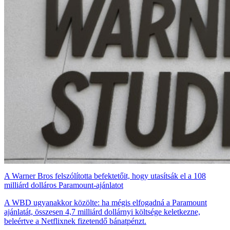
A Warner Bros felszólította befektetőit, hogy utasítsák el a 108
milliárd dolláros Paramount-ajánlatot
A WBD ugyanakkor közölte: ha mégis elfogadná a Paramount
ajánlatát, összesen 4,7 milliárd dollárnyi költsége keletkezne,
beleértve a Netflixnek fizetendő bánatpénzt.