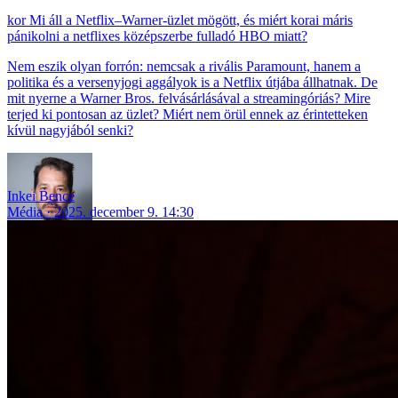
Mi áll a Netflix–Warner-üzlet mögött, és miért korai máris
pánikolni a netflixes középszerbe fulladó HBO miatt?
Nem eszik olyan forrón: nemcsak a rivális Paramount, hanem a
politika és a versenyjogi aggályok is a Netflix útjába állhatnak. De
mit nyerne a Warner Bros. felvásárlásával a streamingóriás? Mire
terjed ki pontosan az üzlet? Miért nem örül ennek az érintetteken
kívül nagyjából senki?
Inkei Bence
Média
2025. december 9. 14:30