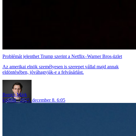
Problémát jelenthet Trump szerint a Netflix–Warner Bros-üzlet
Az amerikai elnök személyesen is szerepet vállal majd annak
eldöntésében, jóváhagyják-e a felvásárlást.
Benics Márk
külföld
2025. december 8. 6:05