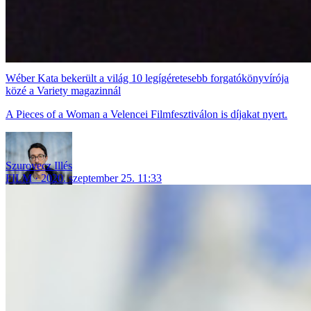
Wéber Kata bekerült a világ 10 legígéretesebb forgatókönyvírója
közé a Variety magazinnál
A Pieces of a Woman a Velencei Filmfesztiválon is díjakat nyert.
Szurovecz Illés
FILM
2020. szeptember 25. 11:33