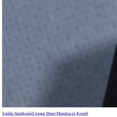
Sztálin fiatalkoráról forgat filmet Mundruczó Kornél