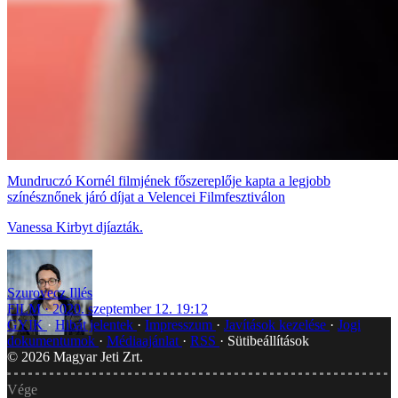
Mundruczó Kornél filmjének főszereplője kapta a legjobb
színésznőnek járó díjat a Velencei Filmfesztiválon
Vanessa Kirbyt djíazták.
Szurovecz Illés
FILM
2020. szeptember 12. 19:12
GYIK
Hibát jelentek
Impresszum
Javítások kezelése
Jogi
dokumentumok
Médiaajánlat
RSS
Sütibeállítások
©
2026
Magyar Jeti Zrt.
Vége