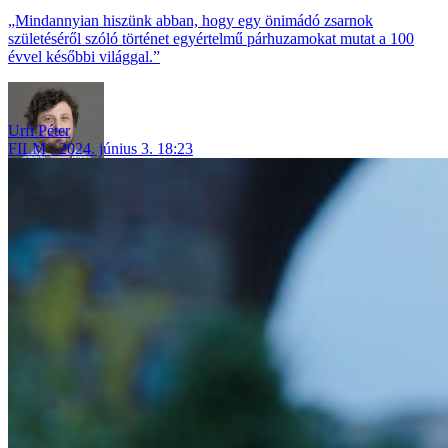
„Mindannyian hiszünk abban, hogy egy önimádó zsarnok
születéséről szóló történet egyértelmű párhuzamokat mutat a 100
évvel későbbi világgal.”
Urfi Péter
FILM
2024. június 3. 18:23