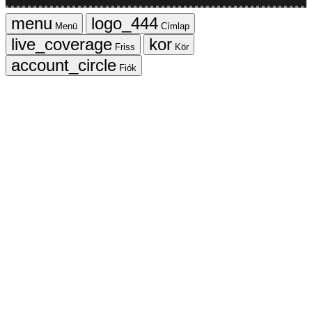
Menü
Címlap
Friss
Kör
Fiók