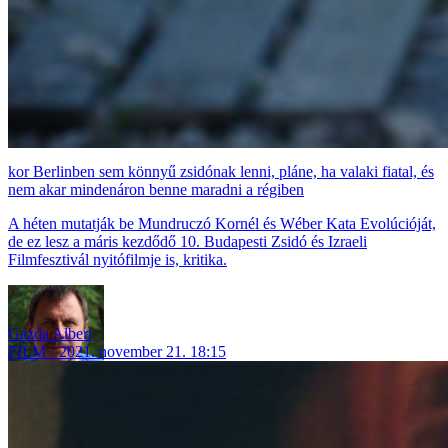
Berlinben sem könnyű zsidónak lenni, pláne, ha valaki fiatal, és
nem akar mindenáron benne maradni a régiben
A héten mutatják be Mundruczó Kornél és Wéber Kata Evolúcióját,
de ez lesz a máris kezdődő 10. Budapesti Zsidó és Izraeli
Filmfesztivál nyitófilmje is, kritika.
Gazda Albert
FILM
2021. november 21. 18:15