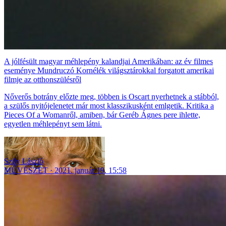
A jólfésült magyar méhlepény kalandjai Amerikában: az év filmes
eseménye Mundruczó Kornélék világsztárokkal forgatott amerikai
filmje az otthonszülésről
Nőverős botrány előzte meg, többen is Oscart nyerhetnek a stábból,
a szülős nyitójelenetet már most klasszikusként emlgetik. Kritika a
Pieces Of a Womanről, amiben, bár Geréb Ágnes pere ihlette,
egyetlen méhlepényt sem látni.
Szily László
MŰVÉSZET
2021. január 19. 15:58