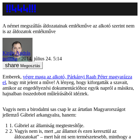
A német megszállás áldozatainak emlékműve az alkotó szerint nem
is az áldozatok emlékműve
Király András
politika
2014. július 24. 5:14
Megosztás
Emberek,
végre maga az alkotó, Párkányi Raab Péter magyarázza
el
, hogy mit jelent a műve! A lényeg, hogy kiforgatták a szavait,
amikor az engedélyezési dokumentációhoz egyik napról a másikra,
hajnalban összedobott műleírásából idéztek.
Vagyis nem a birodalmi sas csap le az ártatlan Magyarországot
jellemző Gábriel arkangyalra, hanem:
Gábriel az államiság megtestesítője.
Vagyis nem is, mert „az államot és ezen keresztül az
áldozatokat” – mert hát mi sem természetesebb, minthogy a