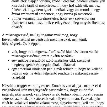
előítéletek alapján történő, szóbeli erőszak. például valamilyen
kisebbség tagjától megkérdezni, hogy hol született, mert ez
feltételezi, hogy nem igazi amerikai. vagy azt mondani egy
ázsiai származású embernek, hogy biztos jó matekból.
trigger warning: figyelmeztetés, hogy egy szöveg olyan
részleteket tartalmaz, amik esetleg érzelmileg megviselhetik az
olvasót
A mikroagresszió, ha úgy fogalmazzuk meg, hogy
figyelmetlenséggel ne bántsunk meg másokat, nem tűnik
hülyeségnek. Csak éppen
volt, hogy mikoragressziókról szóló kiállítást tartott valaki
mikroagressziónak, ezért inkább bezárták
egy mikroagresszióról szóló szatirikus cikk szerzőjét
megfenyegettek és megdobáltak diáktársai
egy amerikai iskolában pedig már felmerült, hogy be kellene
vezetni egy névtelen feljelentő rendszert a mikroagresszió-
esetekről
Nézzük a trigger warning esetét. Ennek is van alapja - már az első
világháború után megfigyelték pszichiáterek, hogy különféle
ingerek, akár szagok vagy képek is elő tudnak idézni poszt-traumás
sztresszt azoknál, akik átesetek valamilyen traumán. Ezek alapján
tehát ha valakivel történt valami rossz, figyelmeztetni kell arra, hogy