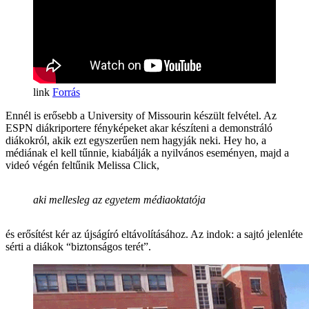
Forrás
Ennél is erősebb a University of Missourin készült felvétel. Az
ESPN diákriportere fényképeket akar készíteni a demonstráló
diákokról, akik ezt egyszerűen nem hagyják neki. Hey ho, a
médiának el kell tűnnie, kiabálják a nyilvános eseményen, majd a
videó végén feltűnik Melissa Click,
aki mellesleg az egyetem médiaoktatója
és erősítést kér az újságíró eltávolításához. Az indok: a sajtó jelenléte
sérti a diákok “biztonságos terét”.