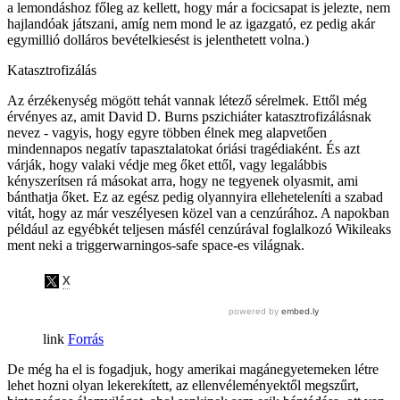
a lemondáshoz főleg az kellett, hogy már a focicsapat is jelezte, nem
hajlandóak játszani, amíg nem mond le az igazgató, ez pedig akár
egymillió dolláros bevételkiesést is jelenthetett volna.)
Katasztrofizálás
Az érzékenység mögött tehát vannak létező sérelmek. Ettől még
érvényes az, amit David D. Burns pszichiáter katasztrofizálásnak
nevez - vagyis, hogy egyre többen élnek meg alapvetően
mindennapos negatív tapasztalatokat óriási tragédiaként. És azt
várják, hogy valaki védje meg őket ettől, vagy legalábbis
kényszerítsen rá másokat arra, hogy ne tegyenek olyasmit, ami
bánthatja őket. Ez az egész pedig olyannyira elleheteleníti a szabad
vitát, hogy az már veszélyesen közel van a cenzúrához. A napokban
például az egyébkét teljesen másfél cenzúrával foglalkozó Wikileaks
ment neki a triggerwarningos-safe space-es világnak.
Forrás
De még ha el is fogadjuk, hogy amerikai magánegyetemeken létre
lehet hozni olyan lekerekített, az ellenvéleményektől megszűrt,