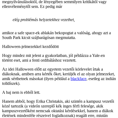
megnyilvánulásoktól, de lényegében semmilyen kritikától vagy
ellenvéleménytől sem. Ez pedig már
elég problémás helyzetekhez vezethet,
amikor a safe space-ek ablakán bekopogtat a valóság, ahogy azt a
South Park kicsit szájbarágósan megmutatta.
Halloween-jelmezekkel kezdődött
Hogy mindez mit jelent a gyakorlatban, jól példázza a Yale-en
történt eset, ami a fenti ordibáláshoz vezetett.
Az idei Halloween előtt az egyetem vezetői körlevelet írtak a
diákoknak, amiben arra kérték őket, kerüljék el az olyan jelmezeket,
amik sérthetnek másokat (ilyen például a
blackface
, esetleg az indián
tolldíszek).
A baj nem is ebből lett.
Hanem abból, hogy Erika Christakis, aki szintén a kampusz vezetői
közé tartozik (a videón szereplő kék inges férfi felesége, akik
kampuszvezetőként nemcsak oktatási kérdésekkel, hanem a diákok
életének mindenféle részeivel foglalkoznak) reagált erre, miután