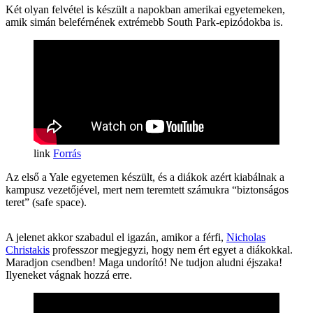
Két olyan felvétel is készült a napokban amerikai egyetemeken,
amik simán beleférnének extrémebb South Park-epizódokba is.
Forrás
Az első a Yale egyetemen készült, és a diákok azért kiabálnak a
kampusz vezetőjével, mert nem teremtett számukra “biztonságos
teret” (safe space).
A jelenet akkor szabadul el igazán, amikor a férfi,
Nicholas
Christakis
professzor megjegyzi, hogy nem ért egyet a diákokkal.
Maradjon csendben! Maga undorító! Ne tudjon aludni éjszaka!
Ilyeneket vágnak hozzá erre.