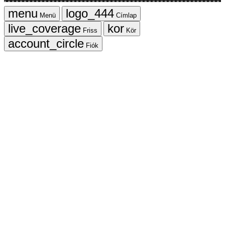
Menü
Címlap
Friss
Kör
Fiók