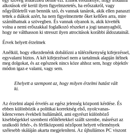
egy szöveg felidézheti benne ezt. Ennek eredménye, hogy irodalmi
alkotások elé kerül ilyen figyelmzetetés, ha erőszakról, vagy
nőgyűlöletről van bennük szó, és vannak tanárok, akik ellen panaszt
tettek a diákok azért, ha nem figyelmeztette őket kellően arra, mire
számíthatnak a szövegben. És vannak olyanok is, akik kivették
volna a nemi erőszakkal foglalkozó részeket a jogi tananyagból,
hogy ne válthasson ki stresszt ilyen atrocitások korábbi áldozatainál.
Érvek helyett érzelmek
Anélkül, hogy elkezdenénk dobálózni a túlérzékenység kifejezéssel,
egyvalami biztos. A két kifejezéssel nem a tartalmuk alapján ítélnek
meg dolgokat, és az egésznek nincs köze ahhoz sem, hogy objektív
módon igaz-e valami, vagy sem.
Ehelyett a szempont az, hogy milyen érzelmi hatást vált
ki.
Az érzelmi alapú érvelés az egész jelenség központi kérdése. És
ebben különbözik a politikai korrektség első, nyolcvanas-
kilencvenes évekbeli hullámától, ami egyrészt különböző
kisebbégekkel szembeni előítéletekkel szállt szembe, másrészt az
uralkodó fehér-, és férfiközpontú nézőpont helyett vélemények
szélesebb skáláján akarta megjeleníteni. Az újhullámos PC viszont