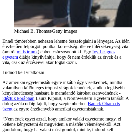
Michael B. Thomas/Getty Images
Ennél tömörebben nehezen lehetne összefoglalni a lényeget. Az idén
érezhetően felpörgött politkai korrektség- illetve túlérzékenység-vita
(amiről
mi is írtunk
) ebben csúcsosodott ki. Egy
Ivy League-
egyetem
diákja kinyilvánítja, hogy őt nem érdeklik az érvek és a
vita, csak az érzéseivel akar foglalkozni.
Tudnod kell vitatkozni
Az amerikai egyetemisták egyre inkább úgy viselkednek, mintha
valamilyen különleges trópusi virágok lennének, amik a legkisebb
kényelmetlenség hatására is maradandó károkat szenvednének -
idéztük korábban
Laura Kipnist, a Northwestern Egyetem tanárát. A
dolog azóta odáig fajult, hogy szeptemberben
Barack Obama is
üzent
az egyre érzékenyebb amerikai egyetemistáknak.
“Nem értek egyet azzal, hogy amikor valaki egyetemre megy, el
kellene kényeztetni és megvédeni a másféle véleményektől. Azt
gondolom, hogy ha valaki mást gondol, mint te, tudnod kell