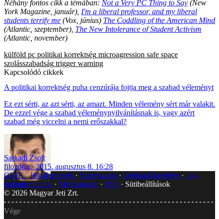
Néhány fontos cikk a témában:
Not a Very PC Thing to Say
(New
York Magazine, január),
I'm a liberal professor, and my liberal
students terrify me
(Vox, június)
The Coddling of the American Mind
(Atlantic, szeptember),
The New Intolerance of Student Activism
(Atlantic, november)
külföld
pc
politikai korrektség
microagression
safe space
szolásszabadság
trigger warning
Kapcsolódó cikkek
A politikai korrektség puha cenzúrája fojtja meg a szabad véleményt
Ez ezt sérti, az azt sérti, az amazt. Minden vélemény sért már valakit.
De ezzel vége a szabad véleménynyilvánításnak is, vagy azért
szabad még viccelni a nemi erőszakkal?
Sarkadi Zsolt
filozófia
2015. augusztus 8. 16:28
GYIK
Hibát jelentek
Impresszum
Javítások kezelése
Jogi
dokumentumok
Médiaajánlat
RSS
Sütibeállítások
©
2026
Magyar Jeti Zrt.
Vége