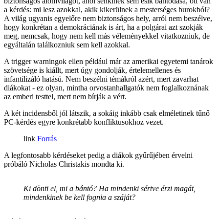
biztonságos álomvilágot, ahol senkinek sem esik bántódása, ott van
a kérdés: mi lesz azokkal, akik kikerülnek a mesterséges burokból?
A világ ugyanis egyelőre nem biztonságos hely, arról nem beszélve,
hogy konkrétan a demokráciának is árt, ha a polgárai azt szokják
meg, nemcsak, hogy nem kell más véleményekkel vitatkozniuk, de
egyáltalán találkozniuk sem kell azokkal.
A trigger warningok ellen például már az amerikai egyetemi tanárok
szövetsége is kiállt, mert úgy gondolják, értelemellenes és
infantilizáló hatású. Nem beszélni témákról azért, mert zavarhat
diákokat - ez olyan, mintha orvostanhallgatók nem foglalkoznának
az emberi testtel, mert nem bírják a vért.
A két incidensből jól látszik, a sokáig inkább csak elméletinek tűnő
PC-kérdés egyre konkrétabb konfliktusokhoz vezet.
Forrás
A legfontosabb kérdéseket pedig a diákok gyűrűjében érvelni
próbáló Nicholas Christakis mondta ki.
Ki dönti el, mi a bántó? Ha mindenki sértve érzi magát,
mindenkinek be kell fognia a száját?