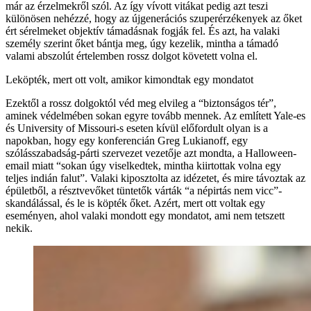
már az érzelmekről szól. Az így vívott vitákat pedig azt teszi
különösen nehézzé, hogy az újgenerációs szuperérzékenyek az őket
ért sérelmeket objektív támadásnak fogják fel. És azt, ha valaki
személy szerint őket bántja meg, úgy kezelik, mintha a támadó
valami abszolút értelemben rossz dolgot követett volna el.
Leköpték, mert ott volt, amikor kimondtak egy mondatot
Ezektől a rossz dolgoktól véd meg elvileg a “biztonságos tér”,
aminek védelmében sokan egyre tovább mennek. Az említett Yale-es
és University of Missouri-s eseten kívül előfordult olyan is a
napokban, hogy egy konferencián Greg Lukianoff, egy
szólásszabadság-párti szervezet vezetője azt mondta, a Halloween-
email miatt “sokan úgy viselkedtek, mintha kiirtottak volna egy
teljes indián falut”. Valaki kiposztolta az idézetet, és mire távoztak az
épületből, a résztvevőket tüntetők várták “a népirtás nem vicc”-
skandálással, és le is köpték őket. Azért, mert ott voltak egy
eseményen, ahol valaki mondott egy mondatot, ami nem tetszett
nekik.