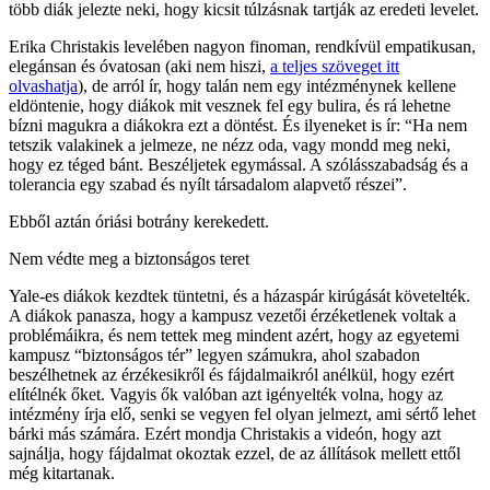
több diák jelezte neki, hogy kicsit túlzásnak tartják az eredeti levelet.
Erika Christakis levelében nagyon finoman, rendkívül empatikusan,
elegánsan és óvatosan (aki nem hiszi,
a teljes szöveget itt
olvashatja
), de arról ír, hogy talán nem egy intézménynek kellene
eldöntenie, hogy diákok mit vesznek fel egy bulira, és rá lehetne
bízni magukra a diákokra ezt a döntést. És ilyeneket is ír: “Ha nem
tetszik valakinek a jelmeze, ne nézz oda, vagy mondd meg neki,
hogy ez téged bánt. Beszéljetek egymással. A szólásszabadság és a
tolerancia egy szabad és nyílt társadalom alapvető részei”.
Ebből aztán óriási botrány kerekedett.
Nem védte meg a biztonságos teret
Yale-es diákok kezdtek tüntetni, és a házaspár kirúgását követelték.
A diákok panasza, hogy a kampusz vezetői érzéketlenek voltak a
problémáikra, és nem tettek meg mindent azért, hogy az egyetemi
kampusz “biztonságos tér” legyen számukra, ahol szabadon
beszélhetnek az érzékesikről és fájdalmaikról anélkül, hogy ezért
elítélnék őket. Vagyis ők valóban azt igényelték volna, hogy az
intézmény írja elő, senki se vegyen fel olyan jelmezt, ami sértő lehet
bárki más számára. Ezért mondja Christakis a videón, hogy azt
sajnálja, hogy fájdalmat okoztak ezzel, de az állítások mellett ettől
még kitartanak.