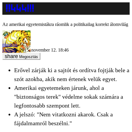
Az amerikai egyetemistákra ráomlik a politikailag korrekt álomvilág
plankog
külföld
2015. november 12. 18:46
Megosztás
Erővel zárják ki a sajtót és ordítva fojtják bele a
szót azokba, akik nem értenek velük egyet.
Amerikai egyetemeken járunk, ahol a
"biztonságos terek" védelme sokak számára a
legfontosabb szempont lett.
A jelszó: "Nem vitatkozni akarok. Csak a
fájdalmamról beszélni."