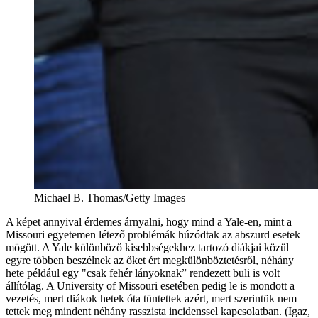
Michael B. Thomas/Getty Images
A képet annyival érdemes árnyalni, hogy mind a Yale-en, mint a
Missouri egyetemen létező problémák húzódtak az abszurd esetek
mögött. A Yale különböző kisebbségekhez tartozó diákjai közül
egyre többen beszélnek az őket ért megkülönböztetésről, néhány
hete például egy "csak fehér lányoknak” rendezett buli is volt
állítólag. A University of Missouri esetében pedig le is mondott a
vezetés, mert diákok hetek óta tüntettek azért, mert szerintük nem
tettek meg mindent néhány rasszista incidenssel kapcsolatban. (Igaz,