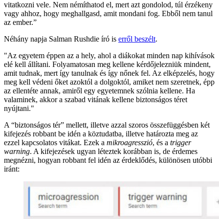
vitatkozni vele. Nem némíthatod el, mert azt gondolod, túl érzékeny
vagy ahhoz, hogy meghallgasd, amit mondani fog. Ebből nem tanul
az ember.”
Néhány napja Salman Rushdie író is
erről beszélt
.
"Az egyetem éppen az a hely, ahol a diákokat minden nap kihívások
elé kell állítani. Folyamatosan meg kellene kérdőjelezniük mindent,
amit tudnak, mert így tanulnak és így nőnek fel. Az elképzelés, hogy
meg kell védeni őket azoktól a dolgoktól, amiket nem szeretnek, épp
az ellentéte annak, amiről egy egyetemnek szólnia kellene. Ha
valaminek, akkor a szabad vitának kellene biztonságos téret
nyújtani."
A “biztonságos tér” mellett, illetve azzal szoros összefüggésben két
kifejezés robbant be idén a köztudatba, illetve határozta meg az
ezzel kapcsolatos vitákat. Ezek a
mikroagresszió
, és a
trigger
warning
. A kifejezések ugyan léteztek korábban is, de érdemes
megnézni, hogyan robbant fel idén az érdeklődés, különösen utóbbi
iránt: