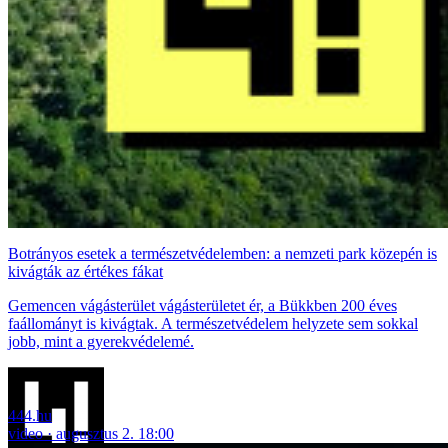
Botrányos esetek a természetvédelemben: a nemzeti park közepén is
kivágták az értékes fákat
Gemencen vágásterület vágásterületet ér, a Bükkben 200 éves
faállományt is kivágtak. A természetvédelem helyzete sem sokkal
jobb, mint a gyerekvédelemé.
444.hu
video
augusztus 2. 18:00