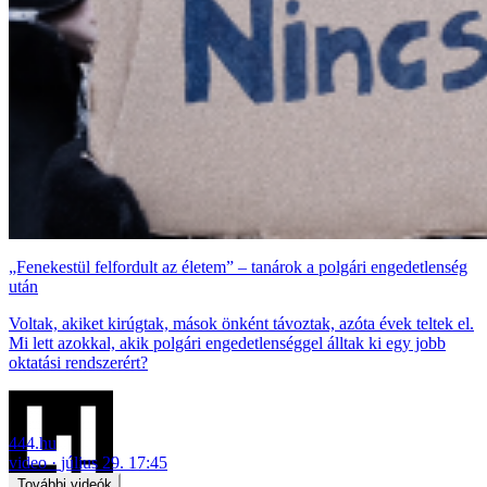
„Fenekestül felfordult az életem” – tanárok a polgári engedetlenség
után
Voltak, akiket kirúgtak, mások önként távoztak, azóta évek teltek el.
Mi lett azokkal, akik polgári engedetlenséggel álltak ki egy jobb
oktatási rendszerért?
444.hu
video
július 29. 17:45
További videók