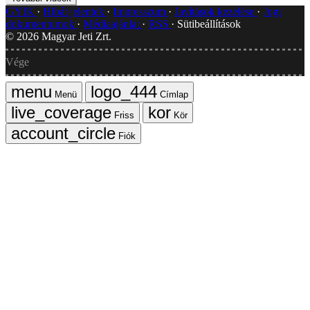
GYIK
Hibát jelentek
Impresszum
Javítások kezelése
Jogi
dokumentumok
Médiaajánlat
RSS
Sütibeállítások
©
2026
Magyar Jeti Zrt.
Vége
Menü
Címlap
Friss
Kör
Fiók