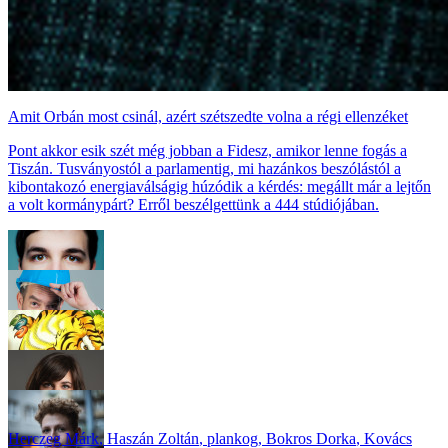
Amit Orbán most csinál, azért szétszedte volna a régi ellenzéket
Pont akkor esik szét még jobban a Fidesz, amikor lenne fogás a
Tiszán. Tusványostól a parlamentig, mi hazánkos beszólástól a
kibontakozó energiaválságig húzódik a kérdés: megállt már a lejtőn
a volt kormánypárt? Erről beszélgettünk a 444 stúdiójában.
Herczeg Márk
,
Haszán Zoltán
,
plankog
,
Bokros Dorka
,
Kovács