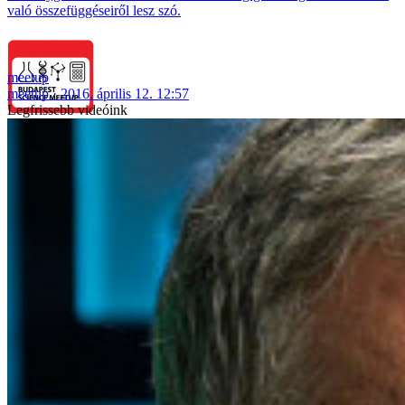
való összefüggéseiről lesz szó.
meetup
meetup
2016. április 12. 12:57
Legfrissebb videóink