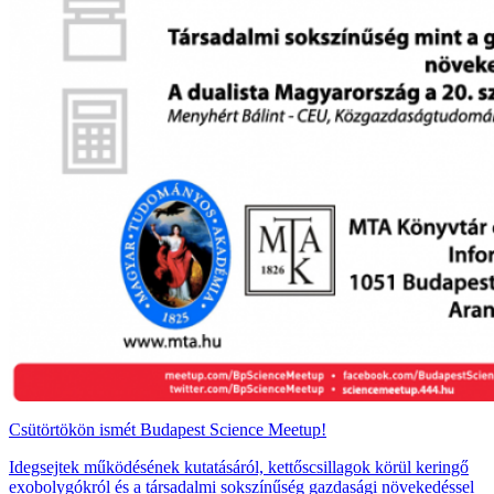
Csütörtökön ismét Budapest Science Meetup!
Idegsejtek működésének kutatásáról, kettőscsillagok körül keringő
exobolygókról és a társadalmi sokszínűség gazdasági növekedéssel