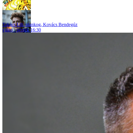
Takács Lili
,
plankog
,
Kovács Bendegúz
video
péntek 16:30