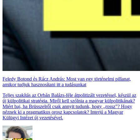
Feledy Botond és Rácz András: Most van egy történelmi pillanat,
amikor tudjuk hasznosítani itt a tudásunkat
Teljes szakítás az Orbán Balázs-féle átpolitizált vezetéssel, készül az
új külpolitikai stratégia. Miről kell szólnia a magyar külpolitikának?
Miért baj, ha Brüsszelről csak annyit tudunk, hogy „rossz”? Hogy
néznek ki a pragmatikus orosz kapcsolatok? Interjú a Magyar
Külügyi Intézet új vezetésével.