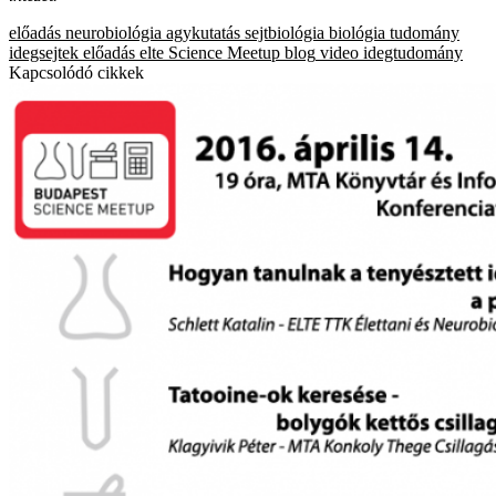
előadás
neurobiológia
agykutatás
sejtbiológia
biológia
tudomány
idegsejtek
előadás
elte
Science Meetup blog
video
idegtudomány
Kapcsolódó cikkek