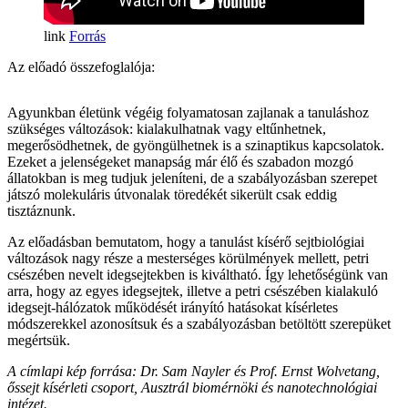
Forrás
Az előadó összefoglalója:
Agyunkban életünk végéig folyamatosan zajlanak a tanuláshoz
szükséges változások: kialakulhatnak vagy eltűnhetnek,
megerősödhetnek, de gyöngülhetnek is a szinaptikus kapcsolatok.
Ezeket a jelenségeket manapság már élő és szabadon mozgó
állatokban is meg tudjuk jeleníteni, de a szabályozásban szerepet
játszó molekuláris útvonalak töredékét sikerült csak eddig
tisztáznunk.
Az előadásban bemutatom, hogy a tanulást kísérő sejtbiológiai
változások nagy része a mesterséges körülmények mellett, petri
csészében nevelt idegsejtekben is kiváltható. Így lehetőségünk van
arra, hogy az egyes idegsejtek, illetve a petri csészében kialakuló
idegsejt-hálózatok működését irányító hatásokat kísérletes
módszerekkel azonosítsuk és a szabályozásban betöltött szerepüket
megértsük.
A címlapi kép forrása: Dr. Sam Nayler és Prof. Ernst Wolvetang,
őssejt kísérleti csoport, Ausztrál biomérnöki és nanotechnológiai
intézet.