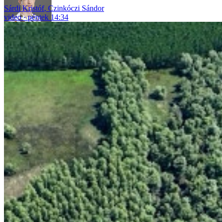
Sárdi Kristóf
,
Czinkóczi Sándor
video
péntek 14:34