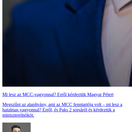
Mi lesz az MCC-vagyonnal? Erről kérdeztük Magyar Pétert
Megszűnt az alapítvány, ami az MCC fenntartója volt – mi lesz a
hatalmas vagyonnal? Erről, és Paks 2 sorsáról és kérdeztük a
miniszterelnököt.