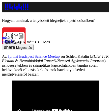
Hogyan tanulnak a tenyésztett idegsejtek a petri csészében?
meetup
előadás
2016. május 3. 16:28
Megosztás
Az
áprilisi Budapest Science Meetup
-on Schlett Katalin (
ELTE TTK
Élettani és Neurobiológiai Tanszék/Nemzeti Agykutatási Program
)
az idegsejtekben és szinaptikus kapcsolataikban tanulás során
bekövetkező változásokról és azok hatékony kísérleti
megfigyeléséről beszélt.