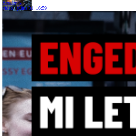
Bendegúz
video
július 31. 16:59