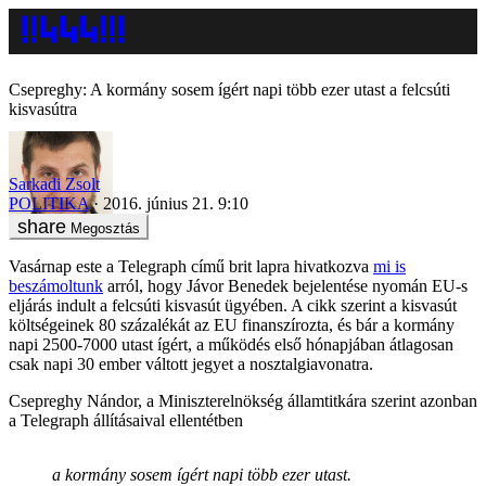
Csepreghy: A kormány sosem ígért napi több ezer utast a felcsúti
kisvasútra
Sarkadi Zsolt
POLITIKA
2016. június 21. 9:10
Megosztás
Vasárnap este a Telegraph című brit lapra hivatkozva
mi is
beszámoltunk
arról, hogy Jávor Benedek bejelentése nyomán EU-s
eljárás indult a felcsúti kisvasút ügyében. A cikk szerint a kisvasút
költségeinek 80 százalékát az EU finanszírozta, és bár a kormány
napi 2500-7000 utast ígért, a működés első hónapjában átlagosan
csak napi 30 ember váltott jegyet a nosztalgiavonatra.
Csepreghy Nándor, a Miniszterelnökség államtitkára szerint azonban
a Telegraph állításaival ellentétben
a kormány sosem ígért napi több ezer utast.