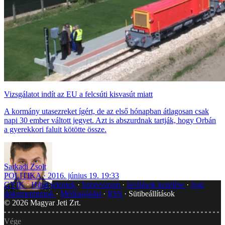
Vizsgálatot indít az EU a felcsúti kisvasút miatt
A kormány utasezreket ígért, de az első hónapban átlagosan csak
napi 30 ember váltott jegyet. Azt is abszurdnak tartják, hogy Orbán
a gyerekkori faluit kötötte össze.
Sarkadi Zsolt
POLITIKA
2016. június 19. 19:33
GYIK
Hibát jelentek
Impresszum
Javítások kezelése
Jogi
dokumentumok
Médiaajánlat
RSS
Sütibeállítások
©
2026
Magyar Jeti Zrt.
Vége