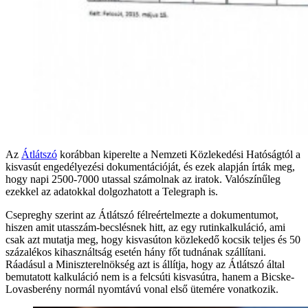
Az
Átlátszó
korábban kiperelte a Nemzeti Közlekedési Hatóságtól a
kisvasút engedélyezési dokumentációját, és ezek alapján írták meg,
hogy napi 2500-7000 utassal számolnak az iratok. Valószínűleg
ezekkel az adatokkal dolgozhatott a Telegraph is.
Csepreghy szerint az Átlátszó félreértelmezte a dokumentumot,
hiszen amit utasszám-becslésnek hitt, az egy rutinkalkuláció, ami
csak azt mutatja meg, hogy kisvasúton közlekedő kocsik teljes és 50
százalékos kihasználtság esetén hány főt tudnának szállítani.
Ráadásul a Miniszterelnökség azt is állítja, hogy az Átlátszó által
bemutatott kalkuláció nem is a felcsúti kisvasútra, hanem a Bicske-
Lovasberény normál nyomtávú vonal első ütemére vonatkozik.