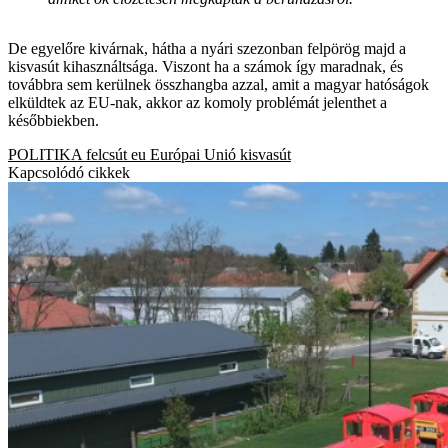
De egyelőre kivárnak, hátha a nyári szezonban felpörög majd a
kisvasút kihasználtsága. Viszont ha a számok így maradnak, és
továbbra sem kerülnek összhangba azzal, amit a magyar hatóságok
elküldtek az EU-nak, akkor az komoly problémát jelenthet a
későbbiekben.
POLITIKA
felcsút
eu
Európai Unió
kisvasút
Kapcsolódó cikkek