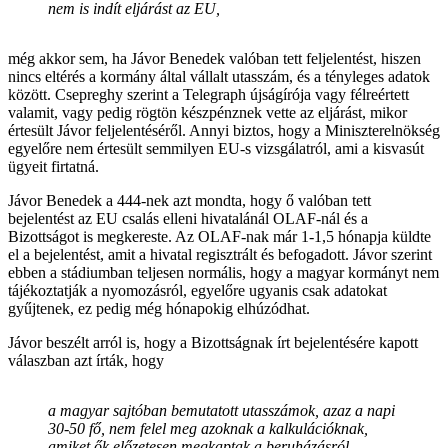
nem is indít eljárást az EU,
még akkor sem, ha Jávor Benedek valóban tett feljelentést, hiszen
nincs eltérés a kormány által vállalt utasszám, és a tényleges adatok
között. Csepreghy szerint a Telegraph újságírója vagy félreértett
valamit, vagy pedig rögtön készpénznek vette az eljárást, mikor
értesült Jávor feljelentéséről. Annyi biztos, hogy a Miniszterelnökség
egyelőre nem értesült semmilyen EU-s vizsgálatról, ami a kisvasút
ügyeit firtatná.
Jávor Benedek a 444-nek azt mondta, hogy ő valóban tett
bejelentést az EU csalás elleni hivatalánál OLAF-nál és a
Bizottságot is megkereste. Az OLAF-nak már 1-1,5 hónapja küldte
el a bejelentést, amit a hivatal regisztrált és befogadott. Jávor szerint
ebben a stádiumban teljesen normális, hogy a magyar kormányt nem
tájékoztatják a nyomozásról, egyelőre ugyanis csak adatokat
gyűjtenek, ez pedig még hónapokig elhúzódhat.
Jávor beszélt arról is, hogy a Bizottságnak írt bejelentésére kapott
válaszban azt írták, hogy
a magyar sajtóban bemutatott utasszámok, azaz a napi
30-50 fő, nem felel meg azoknak a kalkulációknak,
amiket ők előzetesen megkaptak a beruházásról.