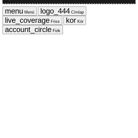
Menü
Címlap
Friss
Kör
Fiók