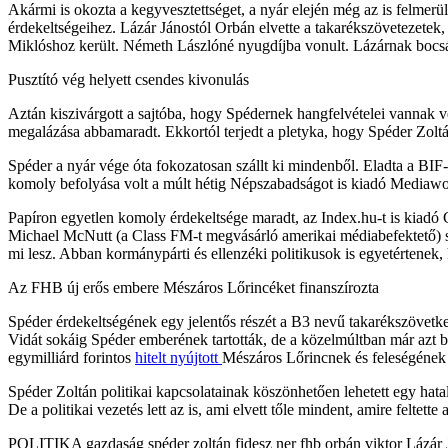
Akármi is okozta a kegyvesztettséget, a nyár elején még az is felmerült
érdekeltségeihez. Lázár Jánostól Orbán elvette a takarékszövetezetek, 
Miklóshoz került. Németh Lászlóné nyugdíjba vonult. Lázárnak bocsána
Pusztító vég helyett csendes kivonulás
Aztán kiszivárgott a sajtóba, hogy Spédernek hangfelvételei vannak ve
megalázása abbamaradt. Ekkortól terjedt a pletyka, hogy Spéder Zoltá
Spéder a nyár vége óta fokozatosan szállt ki mindenből. Eladta a BIF-
komoly befolyása volt a múlt hétig Népszabadságot is kiadó Mediawork
Papíron egyetlen komoly érdekeltsége maradt, az Index.hu-t is kiadó 
Michael McNutt (a Class FM-t megvásárló amerikai médiabefektető) sze
mi lesz. Abban kormánypárti és ellenzéki politikusok is egyetértene
Az FHB új erős embere Mészáros Lőrincéket finanszírozta
Spéder érdekeltségének egy jelentős részét a B3 nevű takarékszövetke
Vidát sokáig Spéder emberének tartották, de a közelmúltban már azt bes
egymilliárd forintos
hitelt nyújtott
Mészáros Lőrincnek és feleségének 
Spéder Zoltán politikai kapcsolatainak köszönhetően lehetett egy hat
De a politikai vezetés lett az is, ami elvett tőle mindent, amire feltette a
POLITIKA
gazdaság
spéder zoltán
fidesz
ner
fhb
orbán viktor
Lázár 