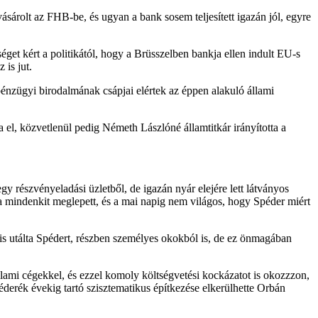
sárolt az FHB-be, és ugyan a bank sosem teljesített igazán jól, egyre
éget kért a politikától, hogy a Brüsszelben bankja ellen indult EU-s
 is jut.
pénzügyi birodalmának csápjai elértek az éppen alakuló állami
a el, közvetlenül pedig Németh Lászlóné államtitkár irányította a
részvényeladási üzletből, de igazán nyár elejére lett látványos
 mindenkit meglepett, és a mai napig nem világos, hogy Spéder miért
 utálta Spédert, részben személyes okokból is, de ez önmagában
állami cégekkel, és ezzel komoly költségvetési kockázatot is okozzzon,
éderék évekig tartó szisztematikus építkezése elkerülhette Orbán