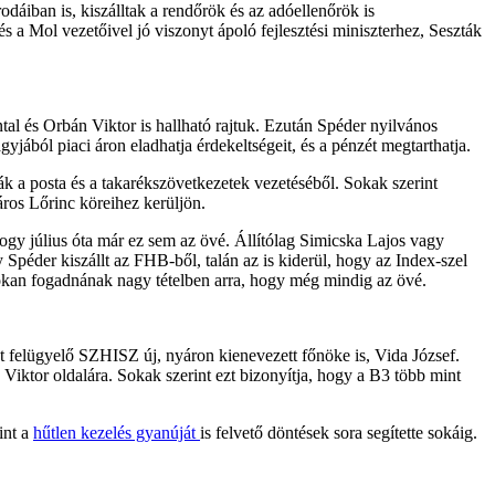
odáiban is, kiszálltak a rendőrök és az adóellenőrök is
s a Mol vezetőivel jó viszonyt ápoló fejlesztési miniszterhez, Seszták
tal és Orbán Viktor is hallható rajtuk. Ezután Spéder nyilvános
ából piaci áron eladhatja érdekeltségeit, és a pénzét megtarthatja.
ák a posta és a takarékszövetkezetek vezetéséből. Sokak szerint
ros Lőrinc köreihez kerüljön.
ogy július óta már ez sem az övé. Állítólag Simicska Lajos vagy
péder kiszállt az FHB-ből, talán az is kiderül, hogy az Index-szel
okan fogadnának nagy tételben arra, hogy még mindig az övé.
t felügyelő SZHISZ új, nyáron kienevezett főnöke is, Vida József.
 Viktor oldalára. Sokak szerint ezt bizonyítja, hogy a B3 több mint
int a
hűtlen kezelés gyanúját
is felvető döntések sora segítette sokáig.