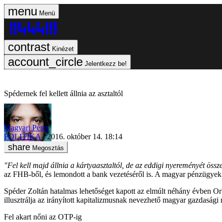
Menü
Kinézet
Jelentkezz be!
Spédernek fel kellett állnia az asztaltól
Magyari Péter
POLITIKA
2016. október 14. 18:14
Megosztás
"Fel kell majd állnia a kártyaasztaltól, de az eddigi nyereményét öss
az FHB-ből, és lemondott a bank vezetéséről is. A magyar pénzügyek 
Spéder Zoltán hatalmas lehetőséget kapott az elmúlt néhány évben Orbá
illusztrálja az irányított kapitalizmusnak nevezhető magyar gazdasági 
Fel akart nőni az OTP-ig