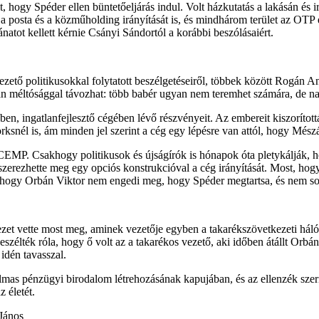
, hogy Spéder ellen büntetőeljárás indul. Volt házkutatás a lakásán és ir
a posta és a közműholding irányítását is, és mindhárom terület az OTP é
tot kellett kérnie Csányi Sándortól a korábbi beszólásaiért.
zető politikusokkal folytatott beszélgetéseiről, többek között Rogán An
n méltósággal távozhat: több babér ugyan nem teremhet számára, de nagyj
ben, ingatlanfejlesztő cégében lévő részvényeit. Az embereit kiszorított
snél is, ám minden jel szerint a cég egy lépésre van attól, hogy Mészá
CEMP. Csakhogy politikusok és újságírók is hónapok óta pletykálják, h
rezhette meg egy opciós konstrukcióval a cég irányítását. Most, hogy S
k, hogy Orbán Viktor nem engedi meg, hogy Spéder megtartsa, és nem s
zet vette most meg, aminek vezetője egyben a takarékszövetkezeti háló
zélték róla, hogy ő volt az a takarékos vezető, aki időben átállt Orbán
idén tavasszal.
almas pénzügyi birodalom létrehozásának kapujában, és az ellenzék szer
z életét.
János