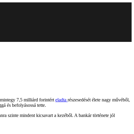
integy 7,5 milliárd forintért
eladta
részesedését élete nagy művéből,
á és befolyásossá tette.
ra szinte mindent kicsavart a kezéből. A bankár története jól