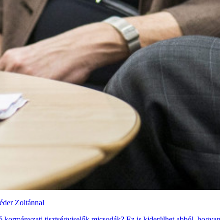
péder Zoltánnal
ó kormányzati tisztségviselők micsodák? Ez is kiderülhet abból, hogyan