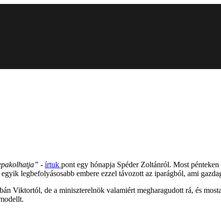
zepakolhatja” -
írtuk
pont egy hónapja Spéder Zoltánról. Most pénteken m
egyik legbefolyásosabb embere ezzel távozott az iparágból, ami gazdagg
n Viktortól, de a miniszterelnök valamiért megharagudott rá, és mostan
modellt.