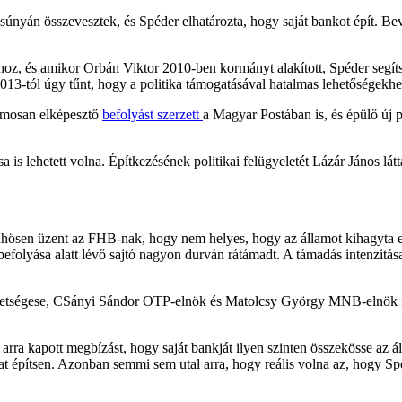
nyán összevesztek, és Spéder elhatározta, hogy saját bankot épít. Bevá
ihoz, és amikor Orbán Viktor 2010-ben kormányt alakított, Spéder segíts
013-tól úgy tűnt, hogy a politika támogatásával hatalmas lehetőségekhez
zamosan elképesztő
befolyást szerzett
a Magyar Postában is, és épülő új 
is lehetett volna. Építkezésének politikai felügyeletét Lázár János látt
hösen üzent az FHB-nak, hogy nem helyes, hogy az államot kihagyta egy 
olyása alatt lévő sajtó nagyon durván rátámadt. A támadás intenzitása
vetségese, CSányi Sándor OTP-elnök és Matolcsy György MNB-elnök is
 arra kapott megbízást, hogy saját bankját ilyen szinten összekösse az 
at építsen. Azonban semmi sem utal arra, hogy reális volna az, hogy Sp