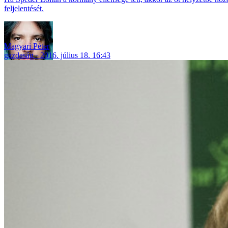
feljelentését.
Magyari Péter
gazdaság
2016. július 18. 16:43