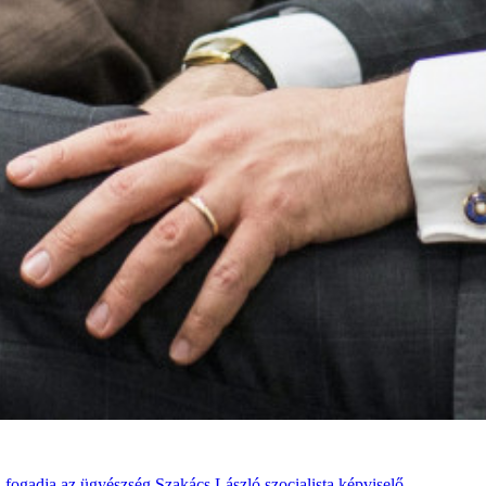
 fogadja az ügyészség Szakács László szocialista képviselő