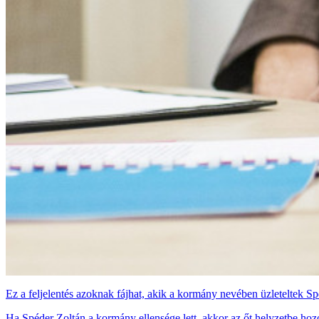
Ez a feljelentés azoknak fájhat, akik a kormány nevében üzleteltek S
Ha Spéder Zoltán a kormány ellensége lett, akkor az őt helyzetbe hoz