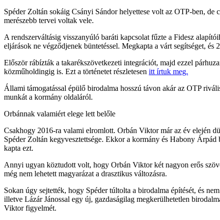
Spéder Zoltán sokáig Csányi Sándor helyettese volt az OTP-ben, de csú
merészebb tervei voltak vele.
A rendszerváltásig visszanyúló baráti kapcsolat fűzte a Fidesz alapító
eljárások ne végződjenek büntetéssel. Megkapta a várt segítséget, és 2
Először rábízták a takarékszövetkezeti integrációt, majd ezzel párhu
közműholdingig is. Ezt a történetet részletesen
itt írtuk meg.
Állami támogatással épülő birodalma hosszú távon akár az OTP riválisa 
munkát a kormány oldaláról.
Orbánnak valamiért elege lett belőle
Csakhogy 2016-ra valami elromlott. Orbán Viktor már az év elején dü
Spéder Zoltán kegyvesztettsége. Ekkor a kormány és Habony Árpád bef
kapta ezt.
Annyi ugyan köztudott volt, hogy Orbán Viktor két nagyon erős szö
még nem lehetett magyarázat a drasztikus változásra.
Sokan úgy sejtették, hogy Spéder túltolta a birodalma építését, és nem
illetve Lázár Jánossal egy új, gazdaságilag megkerülhetetlen birodalm
Viktor figyelmét.