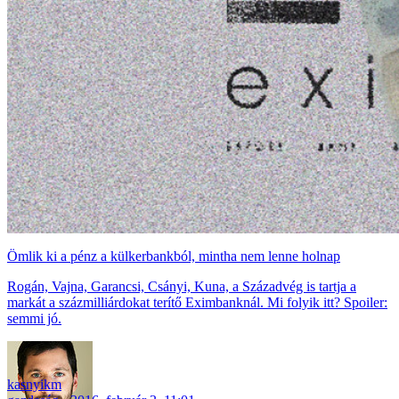
Ömlik ki a pénz a külkerbankból, mintha nem lenne holnap
Rogán, Vajna, Garancsi, Csányi, Kuna, a Századvég is tartja a
markát a százmilliárdokat terítő Eximbanknál. Mi folyik itt? Spoiler:
semmi jó.
kasnyikm