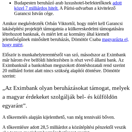
Budapesten beruházó arab luxushotel-befektetőknek
adott
közel 7 milliárdos hitelt.
A Párisi-udvarban a kivitelező
Garancsi István cége.
Amikor megkérdezték Orbán Viktortól, hogy miért kell Garancsi
lakásépítési projektjét támogatnia a külkereskedelmi támogatására
létrehozott banknak, és miért lett az kormány által kiemelt
jelentőségűnek minősített beruházás, Dömötör Csaba
magyarázta el,
hogy miért
.
Először is munkahelyteremtésről van szó, másodszor az Eximbank
már három éve belföldi hitelezésben is részt vevő állami bank. Az
Eximbanknál a bankokban megszokott döntéshozatali rend szerint
20 milliárd forint alatt nincs szükség alapítói döntésre. Dömötör
szerint:
„Az Eximbank olyan beruházásokat támogat, melyek
a magyar érdekeket szolgálják bel- és külföldön
egyaránt”.
A tőkeemelés alapján kijelenthető, van még tennivaló bőven.
A tőkeemlésre adott 28,5 milliárdot a közútépítési pénzektől veszik