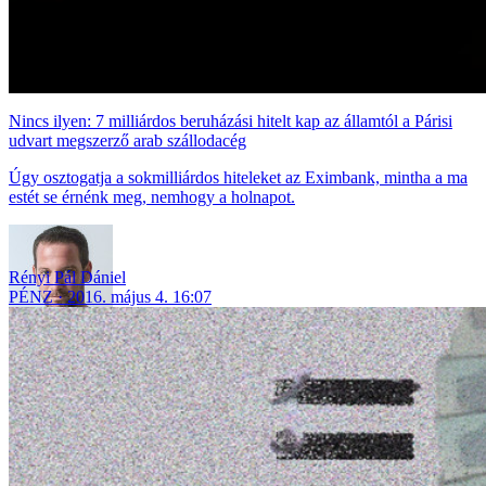
Nincs ilyen: 7 milliárdos beruházási hitelt kap az államtól a Párisi
udvart megszerző arab szállodacég
Úgy osztogatja a sokmilliárdos hiteleket az Eximbank, mintha a ma
estét se érnénk meg, nemhogy a holnapot.
Rényi Pál Dániel
PÉNZ
2016. május 4. 16:07