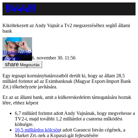
Kiköltekezett az Andy Vajnát a Tv2 megszerzéséhez segítő állami
bank
Haszán Zoltán
gazdaság
2016. november 30. 11:56
Megosztás
Egy tegnapi kormányhatározatból derült ki, hogy az állam 28,5
milliárd forintot ad az Eximbanknak (Magyar Export-Import Bank
Zrt.) tőkehelyzete javítására.
Ez az az állami bank, amit a külkereskedelem támogatására hoztak
létre, ehhez képest
6,7 milliárd forintot adott Andy Vajnának, hogy megvehesse a
TV2-t, majd további 1,2 milliárdot a csatorna működési
költségre.
16,5 milliárdos kölcsön
t adott Garancsi István cégének, a
Market Zrt.-nek a Kopaszi-gát fejlesztésére