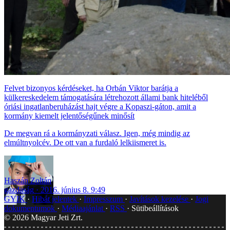
Felvet bizonyos kérdéseket, ha Orbán Viktor barátja a
külkereskedelem támogatására létrehozott állami bank hiteléből
óriási ingatlanberuházást hajt végre a Kopaszi-gáton, amit a
kormány kiemelt jelentőségűnek minősít
De megvan rá a kormányzati válasz. Igen, még mindig az
elmúltnyolcév. De ott van a furdaló lelkiismeret is.
Haszán Zoltán
gazdaság
2016. június 8. 9:49
GYIK
Hibát jelentek
Impresszum
Javítások kezelése
Jogi
dokumentumok
Médiaajánlat
RSS
Sütibeállítások
©
2026
Magyar Jeti Zrt.