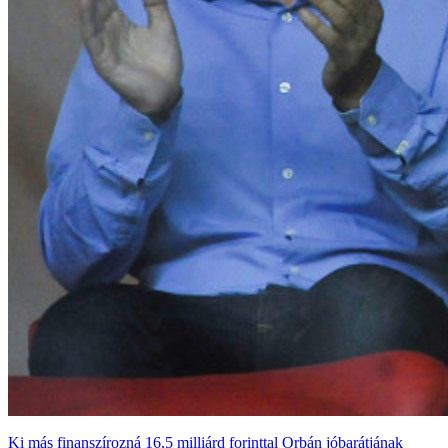
Ki más finanszírozná 16,5 milliárd forinttal Orbán jóbarátjának