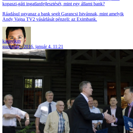
kopaszi-gáti ingatlanfejlesztését, mint egy állami bank?
Ráadásul ugyanaz a bank segít Garancsi Istvánnak, mint amelyik
Andy Vajna TV2 vásárlását pénzeli: az Eximbank.
kasnyikm
gazdaság
2016. január 4. 11:21