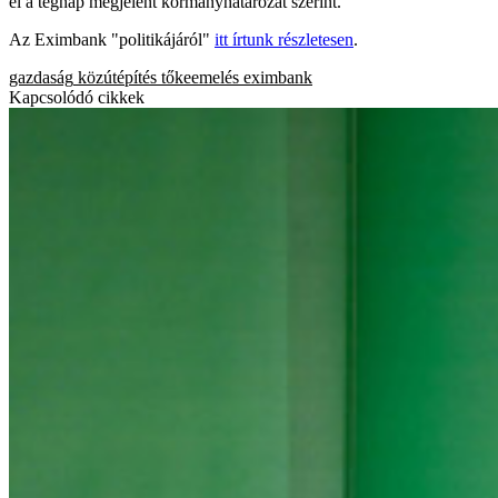
el a tegnap megjelent kormányhatározat szerint.
Az Eximbank "politikájáról"
itt írtunk részletesen
.
gazdaság
közútépítés
tőkeemelés
eximbank
Kapcsolódó cikkek