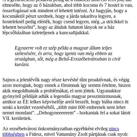
elmesélte, hogy az ő házukban, ahol több kocsma és 7 hostel is van,
összefogással sok mindent el lehetett intézni. Az hagyján, hogy a
kocsmáktól pénzt szednek, hogy a járda takarítva legyen, a
hosteleknél pedig elérték, hogy csend legyen, még „a stricikkel is
lehetett beszélni”, hogy az általuk futtatott lányok ne a ház
lépcsőházában üzleteljenek a kuncsaftjaikkal.
Egyszerre volt ez szép példa a magyar állam teljes
szétesésére, és arra, hogy igenis van még ebben az
országban, sőt, még a Belső-Erzszébetvárosban is civil
kurázsi.
Sajnos a jelenlévők nagy része kevésbé tűnt proaktívnak, és végig
azon morogtak, hogy ennek a fórumnak így semmi értelme, hiszen
akik megoldhatnák a problémákat, el sem jöttek. Ugyanakkor
gyönyörű példáját adták a legendás magyar pesszimizmusnak,
amikor az ÉE lelkes képviselője arról beszélt, hogy hiába nincs itt
senki a kerület vezetéséből, „több mint 600 embernek nem lehet
nemet mondani”. „Dehogyneeeeeem” - horkantak fel a sokat látott
VII. kerületiek.
Az erzsébetvárosi önkormányzatban egyébként elvileg
nincs
többségben
a Fidesz, mivel Vattamány Zsolt pártjának csak nyolc