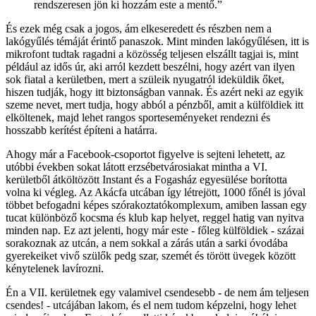
rendszeresen jön ki hozzám este a mentő.”
És ezek még csak a jogos, ám elkeseredett és részben nem a
lakógyűlés témáját érintő panaszok. Mint minden lakógyűlésen, itt is
mikrofont tudtak ragadni a közösség teljesen elszállt tagjai is, mint
például az idős úr, aki arról kezdett beszélni, hogy azért van ilyen
sok fiatal a kerületben, mert a szüleik nyugatról ideküldik őket,
hiszen tudják, hogy itt biztonságban vannak. És azért neki az egyik
szeme nevet, mert tudja, hogy abból a pénzből, amit a külföldiek itt
elköltenek, majd lehet rangos sporteseményeket rendezni és
hosszabb kerítést építeni a határra.
Ahogy már a Facebook-csoportot figyelve is sejteni lehetett, az
utóbbi években sokat látott erzsébetvárosiakat mintha a VI.
kerületből átköltözött Instant és a Fogasház egyesülése borította
volna ki végleg. Az Akácfa utcában így létrejött, 1000 főnél is jóval
többet befogadni képes szórakoztatókomplexum, amiben lassan egy
tucat különböző kocsma és klub kap helyet, reggel hatig van nyitva
minden nap. Ez azt jelenti, hogy már este - főleg külföldiek - százai
sorakoznak az utcán, a nem sokkal a zárás után a sarki óvodába
gyerekeiket vivő szülők pedg szar, szemét és törött üvegek között
kénytelenek lavírozni.
Én a VII. kerületnek egy valamivel csendesebb - de nem ám teljesen
csendes! - utcájában lakom, és el nem tudom képzelni, hogy lehet