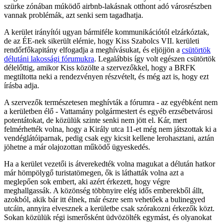
szürke zónában múködő airbnb-lakásnak otthont adó városrészben
vannak problémák, azt senki sem tagadhatja.
A kerület irányítói ugyan bármiféle kommunikációtól elzárkóztak,
de az ÉE-nek sikerült elérnie, hogy Kiss Szabolcs VII. kerületi
rendőrfőkapitány elfogadja a meghívásukat, és eljöjjön a
csütörtök
délutáni lakossági fórumukra
. Legalábbis így volt egészen csütörtök
délelőttig, amikor Kiss közölte a szervezőkkel, hogy a BRFK
megtiltotta neki a rendezvényen részvételt, és még azt is, hogy ezt
írásba adja.
A szervezők természetesen meghívták a fórumra - az egyébként nem
a kerületben élő - Vattamány polgármestert és egyéb erzsébetvárosi
potentátokat, de közülük szinte senki nem jött el. Kár, mert
felmérhették volna, hogy a Király utca 11-et még nem játszottak ki a
vendéglátóiparnak, pedig csak egy kicsit kellene lerohasztani, aztán
jöhetne a már olajozottan működő ügyeskedés.
Ha a kerület vezetői is átverekedték volna magukat a délután hatkor
már hömpölygő turistatömegen, ők is láthatták volna azt a
meglepően sok embert, aki azért érkezett, hogy végre
meghallgassák. A közönség többnyire elég idős emberekből állt,
azokból, akik bár itt élnek, már észre sem vehetőek a bulinegyed
utcáin, annyira elvesznek a kerületbe csak szórakozni érkezők közt.
Sokan közülük régi ismerősként üdvözölték egymást, és olyanokat