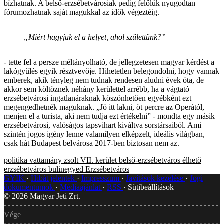
bízhatnak. A belső-erzsébetvárosiak pedig felőlük nyugodtan
fórumozhatnak saját magukkal az idők végeztéig.
„Miért hagyjuk el a helyet, ahol születtünk?”
- tette fel a persze méltányolható, de jellegzetesen magyar kérdést a
lakógyűlés egyik résztvevője. Hihetetlen belegondolni, hogy vannak
emberek, akik tényleg nem tudnak rendesen aludni évek óta, de
akkor sem költöznek néhány kerülettel arrébb, ha a vágtató
erzsébetvárosi ingatlanáraknak köszönhetően egyébként ezt
megengedhetnék maguknak. „Jó itt lakni, öt percre az Operától,
menjen el a turista, aki nem tudja ezt értékelni” - mondta egy másik
erzsébetvárosi, valóságos tapsvihart kiváltva sorstársaiból. Ami
szintén jogos igény lenne valamilyen elképzelt, ideális világban,
csak hát Budapest belvárosa 2017-ben biztosan nem az.
politika
vattamány zsolt
VII. kerület
belső-erzsébetváros
élhető
erzsébetváros
bulinegyed
Erzsébetváros
GYIK
Hibát jelentek
Impresszum
Javítások kezelése
Jogi
dokumentumok
Médiaajánlat
RSS
Sütibeállítások
©
2026
Magyar Jeti Zrt.
Vége