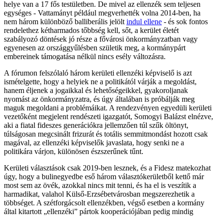
helye van a 17 fős testületben. De mivel az ellenzék sem teljesen
egységes - Vattamányt például megverhették volna 2014-ben, ha
nem három különböző balliberális jelölt
indul ellene
- és sok fontos
rendelethez kétharmados tőbbség kell, sőt, a kerület életét
szabályozó döntések jó része a fővárosi önkormányzatban vagy
egyenesen az országgyűlésben születik meg, a kormánypárt
embereinek támogatása nélkül nincs esély változásra.
A fórumon felszólaló három kerületi ellenzéki képviselő is azt
ismételgette, hogy a helyiek ne a politikától várják a megoldást,
hanem éljenek a jogaikkal és lehetőségeikkel, gyakoroljanak
nyomást az önkormányzatra, és úgy általában is próbálják meg
maguk megoldani a problémáikat. A rendezvényen egyedüli kerületi
vezetőként megjelent rendészeti igazgatót, Somogyi Balázst elnézve,
aki a fiatal fideszes generációkra jellemzően túl szűk öltönyt,
túlságosan megcsinált frizurát és totális semmitmondást hozott csak
magával, az ellenzéki képviselők javaslata, hogy senki ne a
politikára várjon, különösen észszerűnek tűnt.
Kerületi választások csak 2019-ben lesznek, és a Fidesz matekozhat
úgy, hogy a bulinegyedbe eső három választókerületből kettő már
most sem az övék, azokkal nincs mit tenni, és ha el is veszítik a
harmadikat, valahol Külső-Erzsébetvárosban megszerezhetik a
többséget. A szétforgácsolt ellenzékben, végső esetben a kormány
által kitartott „ellenzéki” pártok kooperációjában pedig mindig