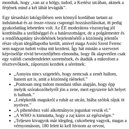
mondtak, hogy „van az a hölgy, tudod, a Kertész utcában, akinek a
férjének mind a két lábát levágták”.
Egy társasházi lakógyűlésen sem könnyű kordában tartani az
indulatokat és az össze-vissza csapongó hozzászólásokat, itt pedig
gyakorlatilag lehetetlen volt. Az ÉE moderátora viszonylag jól
kombinálta a szelídséggel és a határozottságot, de a polgármester és
a rendőrkapitány távollétének bejelentésétől a közönség jelentős
része olyan idegállapotba került, amivel maga Assisi Szent Ferenc
sem nagyon tudott volna mit kezdeni. Így hát miután a szervezet
képviselője rövid bevezetőjében elmondta, hogy ők alapvetően csak
egy valódi csendrendeletet szeretnének, és átadták a mikrofont a
résztvevőknek, záporozni kezdtek a sérelmek:
„Annyira nincs szigetelés, hogy nemcsak a zenét hallom,
hanem azt is, amit a közönség ráénekel.”
„Pontosan meg tudom mondani stílus alapján, hogy épp
melyik szórakozóhelyről jön a zene, mert egyszerre két helyet
is hallunk.”
„Letépkedik magukról a ruhát az utcán, hiába szólok rájuk öt
nyelven.”
„A pihenéshez való alkotmányos jogunkat veszik el.”
„A WHO is kimutatta, hogy a zaj káros az egészségre.”
„Teljesen kivagyok már idegileg, cukorbeteg vagyok, magas a
vérnyomásom, 180 felett ki kell hívnom az orvost,