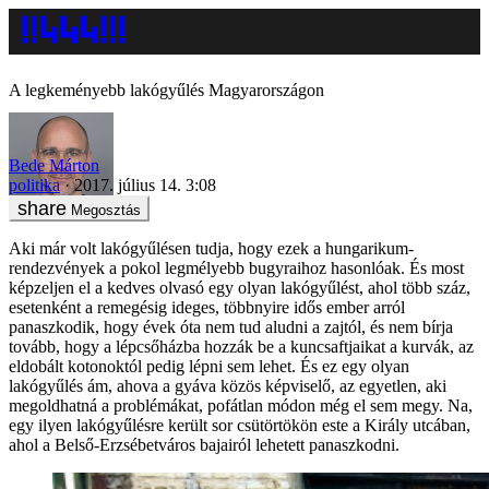
A legkeményebb lakógyűlés Magyarországon
Bede Márton
politika
2017. július 14. 3:08
Megosztás
Aki már volt lakógyűlésen tudja, hogy ezek a hungarikum-
rendezvények a pokol legmélyebb bugyraihoz hasonlóak. És most
képzeljen el a kedves olvasó egy olyan lakógyűlést, ahol több száz,
esetenként a remegésig ideges, többnyire idős ember arról
panaszkodik, hogy évek óta nem tud aludni a zajtól, és nem bírja
tovább, hogy a lépcsőházba hozzák be a kuncsaftjaikat a kurvák, az
eldobált kotonoktól pedig lépni sem lehet. És ez egy olyan
lakógyűlés ám, ahova a gyáva közös képviselő, az egyetlen, aki
megoldhatná a problémákat, pofátlan módon még el sem megy. Na,
egy ilyen lakógyűlésre került sor csütörtökön este a Király utcában,
ahol a Belső-Erzsébetváros bajairól lehetett panaszkodni.