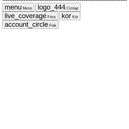
Menü
Címlap
Friss
Kör
Fiók