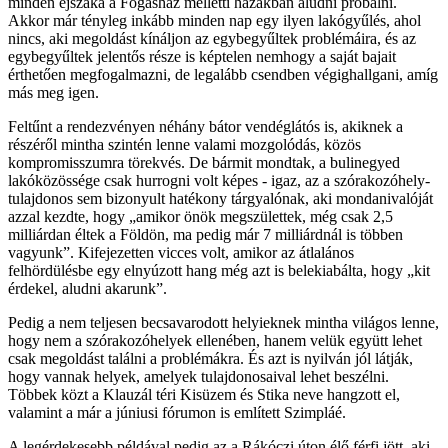
minden éjszaka a Fogasház melletti házakban aludni próbálni.
Akkor már tényleg inkább minden nap egy ilyen lakógyűlés, ahol
nincs, aki megoldást kínáljon az egybegyűltek problémáira, és az
egybegyűltek jelentős része is képtelen nemhogy a saját bajait
érthetően megfogalmazni, de legalább csendben végighallgani, amíg
más meg igen.
Feltűnt a rendezvényen néhány bátor vendéglátós is, akiknek a
részéről mintha szintén lenne valami mozgolódás, közös
kompromisszumra törekvés. De bármit mondtak, a bulinegyed
lakóközössége csak hurrogni volt képes - igaz, az a szórakozóhely-
tulajdonos sem bizonyult hatékony tárgyalónak, aki mondanivalóját
azzal kezdte, hogy „amikor önök megszülettek, még csak 2,5
milliárdan éltek a Földön, ma pedig már 7 milliárdnál is többen
vagyunk”. Kifejezetten vicces volt, amikor az átlalános
felhördülésbe egy elnyúzott hang még azt is belekiabálta, hogy „kit
érdekel, aludni akarunk”.
Pedig a nem teljesen becsavarodott helyieknek mintha világos lenne,
hogy nem a szórakozóhelyek ellenében, hanem velük együtt lehet
csak megoldást találni a problémákra. És azt is nyilván jól látják,
hogy vannak helyek, amelyek tulajdonosaival lehet beszélni.
Többek közt a Klauzál téri Kisüzem és Stika neve hangzott el,
valamint a már a júniusi fórumon is említett Szimpláé.
A legérdekesebb példával pedig az a Rákóczi úton élő férfi jött, aki