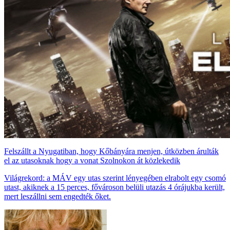
Felszállt a Nyugatiban, hogy Kőbányára menjen, útközben árulták
el az utasoknak hogy a vonat Szolnokon át közlekedik
Világrekord: a MÁV egy utas szerint lényegében elrabolt egy csomó
utast, akiknek a 15 perces, fővároson belüli utazás 4 órájukba került,
mert leszállni sem engedték őket.