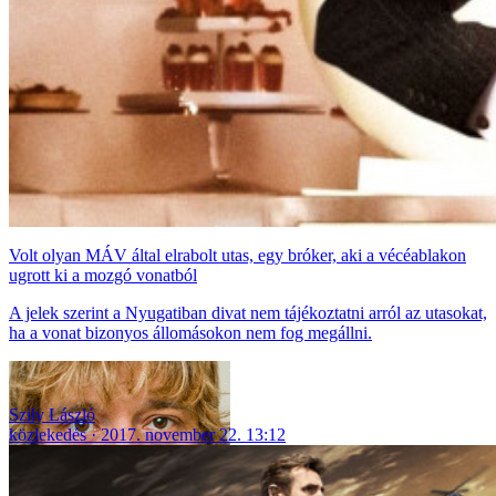
Volt olyan MÁV által elrabolt utas, egy bróker, aki a vécéablakon
ugrott ki a mozgó vonatból
A jelek szerint a Nyugatiban divat nem tájékoztatni arról az utasokat,
ha a vonat bizonyos állomásokon nem fog megállni.
Szily László
közlekedés
2017. november 22. 13:12