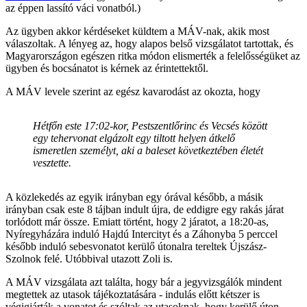
az éppen lassító váci vonatból.)
Az ügyben akkor kérdéseket küldtem a MÁV-nak, akik most
válaszoltak. A lényeg az, hogy alapos belső vizsgálatot tartottak, és
Magyarországon egészen ritka módon elismerték a felelősségüket az
ügyben és bocsánatot is kérnek az érintettektől.
A MÁV levele szerint az egész kavarodást az okozta, hogy
Hétfőn este 17:02-kor, Pestszentlőrinc és Vecsés között
egy tehervonat elgázolt egy tiltott helyen átkelő
ismeretlen személyt, aki a baleset következtében életét
vesztette.
A közlekedés az egyik irányban egy órával később, a másik
irányban csak este 8 tájban indult újra, de eddigre egy rakás járat
torlódott már össze. Emiatt történt, hogy 2 járatot, a 18:20-as,
Nyíregyházára induló Hajdú Intercityt és a Záhonyba 5 perccel
később induló sebesvonatot kerülő útonalra tereltek Újszász-
Szolnok felé. Utóbbival utazott Zoli is.
A MÁV vizsgálata azt találta, hogy bár a jegyvizsgálók mindent
megtettek az utasok tájékoztatására - indulás előtt kétszer is
végigjárták a vonatot és szóltak az utasoknak, hogy kerülő úton