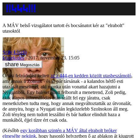
A MÁV belső vizsgálatot tartott és bocsánatot kér az "elrabolt"
utasoktól
Szily László
közlekedés
2017. november 23. 15:05
Megosztás
Óriási felzúdulást keltett
az a 444-en kedden közölt utasbeszámoló
,
ami annak a Zolinak - és jó pár társának - a kalandos hétfő esti
utazását mesélte el, aki munka után vonattal akart hazajutni a
Nyugatiból. Egy baleset miatt felborult a menetrend, Zoli pedig,
akik alapos informálódás után szállt fel egy járatra, csak
menetközben tudta meg, hogy annak megváltoztatták az útvonalát,
de annyira, hogy a Nyugati után legközelebb Szolnokon áll meg.
Zoli tényleg nem tudott leszállni és bár hatkor elindult haza a
munkából, éjjel tízre ért csak oda.
(Később
egy korábban szintén a MÁV által elrabolt bróker
elmesélte nekünk
, hogy hasonló helyzetben ő az ablakon át kiugrott