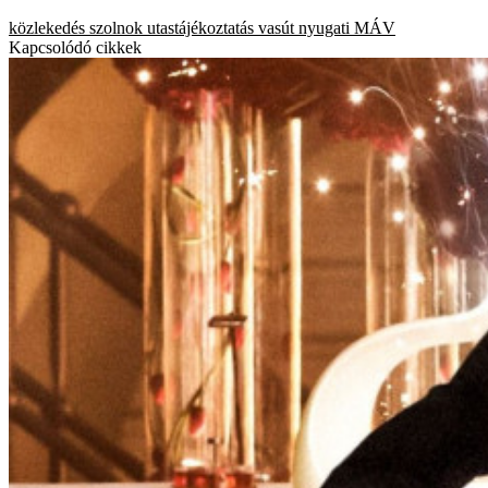
közlekedés
szolnok
utastájékoztatás
vasút
nyugati
MÁV
Kapcsolódó cikkek