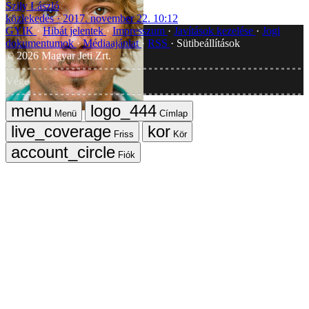
Szily László
közlekedés
2017. november 22. 10:12
GYIK
Hibát jelentek
Impresszum
Javítások kezelése
Jogi
dokumentumok
Médiaajánlat
RSS
Sütibeállítások
©
2026
Magyar Jeti Zrt.
Vége
Menü
Címlap
Friss
Kör
Fiók