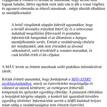
fognak haladni, illetve egyikük ezek után oda is állt a vonat végéhez
és ugyanezt elmondta az érkező utasoknak - mégis sikerült elbaltázni
az utastájékoztatást:
A belső vizsgálatok alapján kiderült ugyanakkor, hogy
a kerülő útvonalra irányított InterCity és a sebesvonat
indulását megelőzően félrevezető és pontatlan
információk hangzottak el az állomáson a hangos
utastájékoztatás során. Emiatt a vasúttársaság elnézést
kér mindazoktól, akik nem értesültek az útvonal
változásáról, ezért tévedésből a vonaton maradtak, és
csak később érték el úti céljukat.
A MÁV levele az érintett utasoknak szóló praktikus információval
zárult:
Kérjük érintett utasainkat, hogy forduljanak a
MÁV-START
ügyfélszolgálatához
, amely az észrevételeket megvizsgálja és
válaszol az utasok kérdéseire, az esetlegesen felmerülő
kompenzációs igényeket egyedileg elbírálja. A panaszok elbírálása
a benyújtott kárigény alapján, a konkrét kár igazolását követően
egyedileg történhet. Információnk szerint a hétfői kialakult helyzet
miatt eddig a vasúttársasághoz nem érkezett észrevétel.