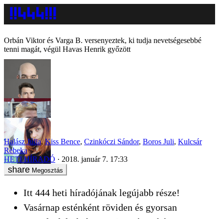
Orbán Viktor és Varga B. versenyeztek, ki tudja nevetségesebbé
tenni magát, végül Havas Henrik győzött
Halász Júlia
,
Kiss Bence
,
Czinkóczi Sándor
,
Boros Juli
,
Kulcsár
Rebeka
HETI HÍRADÓ
2018. január 7. 17:33
Megosztás
Itt 444 heti híradójának legújabb része!
Vasárnap esténként röviden és gyorsan