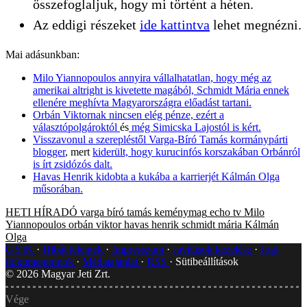
összefoglaljuk, hogy mi történt a héten.
Az eddigi részeket
ide kattintva
lehet megnézni.
Mai adásunkban:
Milo Yiannopoulos annyira vállalhatatlan, hogy még az
amerikai altright is kivetette magából, Schmidt Mária ennek
ellenére meghívta Magyarországra előadást tartani.
Orbán Viktornak nincsen elég pénze, ezért a
választópolgároktól
és
még Simicska Lajostól is kért.
Visszavonul a szerepléstől Varga-Bíró Tamás kormánypárti
blogger
, mert
kiderült, hogy kurucinfós korszakában Orbánról
is írt zsidózós dalt.
Havas Henrik kidobta a kukába a karrierjét Kálmán Olga
műsorában.
HETI HÍRADÓ
varga bíró tamás
keménymag
echo tv
Milo
Yiannopoulos
orbán viktor
havas henrik
schmidt mária
Kálmán
Olga
GYIK
Hibát jelentek
Impresszum
Javítások kezelése
Jogi
dokumentumok
Médiaajánlat
RSS
Sütibeállítások
©
2026
Magyar Jeti Zrt.
Vége