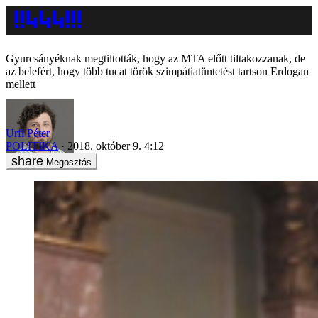
Gyurcsányéknak megtiltották, hogy az MTA előtt tiltakozzanak, de
az belefért, hogy több tucat török szimpátiatüntetést tartson Erdogan
mellett
Urfi Péter
POLITIKA
2018. október 9. 4:12
Megosztás