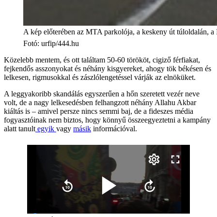
A kép előterében az MTA parkolója, a keskeny út túloldalán, a
Fotó
:
urfip/444.hu
Közelebb mentem, és ott találtam 50-60 törököt, cigiző férfiakat,
fejkendős asszonyokat és néhány kisgyereket, ahogy tök békésen és
lelkesen, rigmusokkal és zászlólengetéssel várják az elnöküket.
A leggyakoribb skandálás egyszerűen a hőn szeretett vezér neve
volt, de a nagy lelkesedésben felhangzott néhány Allahu Akbar
kiáltás is – amivel persze nincs semmi baj, de a fideszes média
fogyasztóinak nem biztos, hogy könnyű összeegyeztetni a kampány
alatt tanult
egyik
vagy
másik
információval.