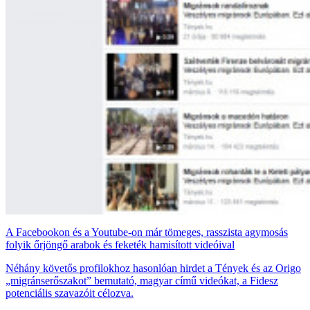
A Facebookon és a Youtube-on már tömeges, rasszista agymosás
folyik őrjöngő arabok és feketék hamisított videóival
Néhány követős profilokhoz hasonlóan hirdet a Tények és az Origo
„migránserőszakot” bemutató, magyar című videókat, a Fidesz
potenciális szavazóit célozva.