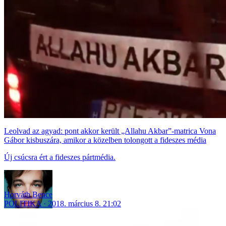
Leolvad az agyad: pont akkor került „Allahu Akbar”-matrica Vona
Gábor kisbuszára, amikor a közelben tolongott a fideszes média
Új csúcsra ért a fideszes pártmédia.
Horváth Bence
POLITIKA
2018. március 8. 21:02