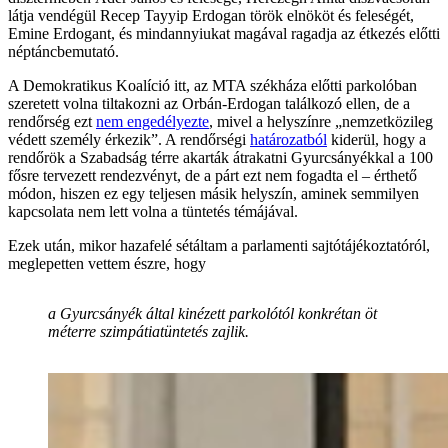
látja vendégül Recep Tayyip Erdogan török elnököt és feleségét,
Emine Erdogant, és mindannyiukat magával ragadja az étkezés előtti
néptáncbemutató.
A Demokratikus Koalíció itt, az MTA székháza előtti parkolóban
szeretett volna tiltakozni az Orbán-Erdogan találkozó ellen, de a
rendőrség ezt
nem engedélyezte
, mivel a helyszínre „nemzetközileg
védett személy érkezik”. A rendőrségi
határozatból
kiderül, hogy a
rendőrök a Szabadság térre akarták átrakatni Gyurcsányékkal a 100
fősre tervezett rendezvényt, de a párt ezt nem fogadta el – érthető
módon, hiszen ez egy teljesen másik helyszín, aminek semmilyen
kapcsolata nem lett volna a tüntetés témájával.
Ezek után, mikor hazafelé sétáltam a parlamenti sajtótájékoztatóról,
meglepetten vettem észre, hogy
a Gyurcsányék által kinézett parkolótól konkrétan öt
méterre szimpátiatüntetés zajlik.