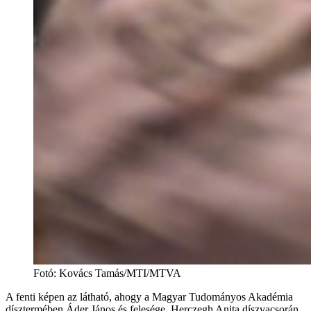
Fotó
:
Kovács Tamás/MTI/MTVA
A fenti képen az látható, ahogy a Magyar Tudományos Akadémia
dísztermében Áder János és felesége, Herczegh Anita díszvacsorán