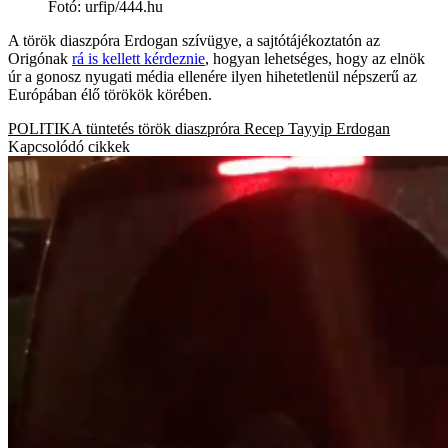
Fotó
:
urfip/444.hu
A török diaszpóra Erdogan szívügye, a sajtótájékoztatón az
Origónak
rá is kellett kérdeznie
, hogyan lehetséges, hogy az elnök
úr a gonosz nyugati média ellenére ilyen hihetetlenül népszerű az
Európában élő törökök körében.
POLITIKA
tüntetés
török diaszpróra
Recep Tayyip Erdogan
Kapcsolódó cikkek