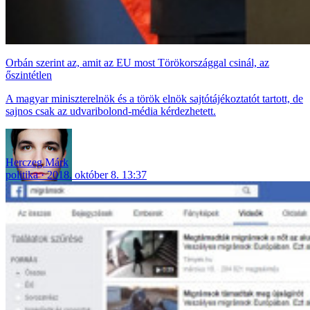
Orbán szerint az, amit az EU most Törökországgal csinál, az
őszintétlen
A magyar miniszterelnök és a török elnök sajtótájékoztatót tartott, de
sajnos csak az udvaribolond-média kérdezhetett.
Herczeg Márk
politika
2018. október 8. 13:37