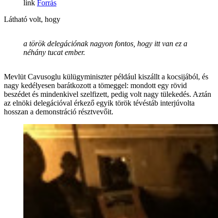
Forrás
Látható volt, hogy
a török delegációnak nagyon fontos, hogy itt van ez a
néhány tucat ember.
Mevlüt Cavusoglu külügyminiszter például kiszállt a kocsijából, és
nagy kedélyesen barátkozott a tömeggel: mondott egy rövid
beszédet és mindenkivel szelfizett, pedig volt nagy tülekedés. Aztán
az elnöki delegációval érkező egyik török tévéstáb interjúvolta
hosszan a demonstráció résztvevőit.