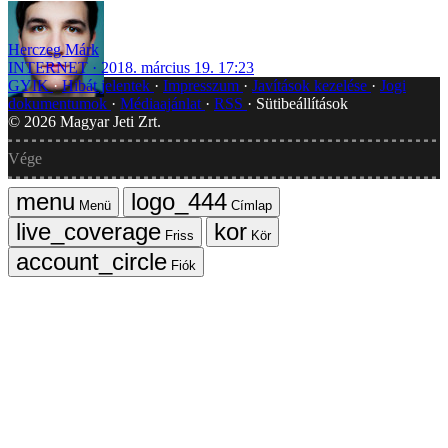
Herczeg Márk
INTERNET
2018. március 19. 17:23
GYIK
Hibát jelentek
Impresszum
Javítások kezelése
Jogi
dokumentumok
Médiaajánlat
RSS
Sütibeállítások
©
2026
Magyar Jeti Zrt.
Vége
Menü
Címlap
Friss
Kör
Fiók