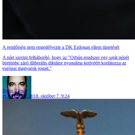
A rendőrség nem engedélyezte a DK Erdogan elleni tünetését
A párt szerint felháborító, hogy az "Orbán-rendszer egy saját népét
börtönbe záró illiberális diktátor nyugalma kedvéért korlátozza az
európai magyarok jogait."
Botos Tamás
POLITIKA
2018. október 7. 9:24