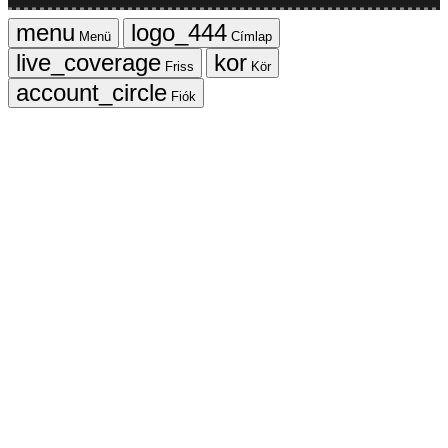
Menü
Címlap
Friss
Kör
Fiók