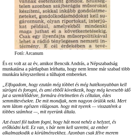
Fotó
:
Arcanum
És ez volt az az év, amikor Bencsik András, a Népszabadság
munkatársa a pártlapban leírhatta, hogy nem lenne már szabad több
munkára kényszeríteni a túlhajott embereket.
„Elfogadom, hogy ezután még többet és még hatékonyabban kell
sürögni és forogni, és ami ebből következik, hogy még kevesebb idő
jut a szemlélődésre, formára értelmetlen és céltalan, édes
semmittevésekre. De mit mondjak, nem nagyon örülök neki. Mert
nem látom egészen világosan. hogy mit nyerek — visszatérek a
többes számhoz —, mit nyerünk általa.
Azt ésszel föl tudom fogni, hogy hát most nehéz a helyzet, és
erőlködni kell. Ez van, s bár nem kell szeretni, az ember
alkalmazkodik a körülményekhez. Azonban csak félve merem