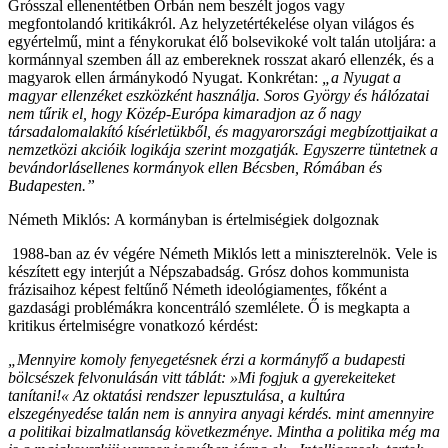
Grósszal ellenentétben Orbán nem beszélt jogos vagy
megfontolandó kritikákról. Az helyzetértékelése olyan világos és
egyértelmű, mint a fénykorukat élő bolsevikoké volt talán utoljára: a
kormánnyal szemben áll az embereknek rosszat akaró ellenzék, és a
magyarok ellen ármánykodó Nyugat. Konkrétan:
„a Nyugat a
magyar ellenzéket eszközként használja. Soros György és hálózatai
nem tűrik el, hogy Közép-Európa kimaradjon az ő nagy
társadalomalakító kísérletükből, és magyarországi megbízottjaikat a
nemzetközi akcióik logikája szerint mozgatják. Egyszerre tüntetnek a
bevándorlásellenes kormányok ellen Bécsben, Rómában és
Budapesten.”
Németh Miklós: A kormányban is értelmiségiek dolgoznak
1988-ban az év végére Németh Miklós lett a miniszterelnök. Vele is
készített egy interjút a Népszabadság. Grósz dohos kommunista
frázisaihoz képest feltűnő Németh ideológiamentes, főként a
gazdasági problémákra koncentráló szemlélete. Ő is megkapta a
kritikus értelmiségre vonatkozó kérdést:
„Mennyire komoly fenyegetésnek érzi a kormányfő a budapesti
bölcsészek felvonulásán vitt táblát: »Mi fogjuk a gyerekeiteket
tanítani!« Az oktatási rendszer lepusztulása, a kultúra
elszegényedése talán nem is annyira anyagi kérdés. mint amennyire
a politikai bizalmatlanság következménye. Mintha a politika még ma