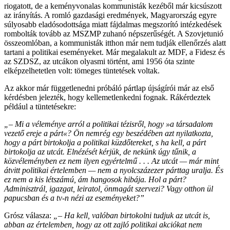
riogatott, de a keményvonalas kommunisták kezéből már kicsúszott
az irányítás. A romló gazdasági eredmények, Magyarország egyre
súlyosabb eladósodottsága miatt fájdalmas megszorító intézkedések
rombolták tovább az MSZMP zuhanó népszerűségét. A Szovjetunió
összeomlóban, a kommunisták itthon már nem tudják ellenőrzés alatt
tartani a politikai eseményeket. Már megalakult az MDF, a Fidesz és
az SZDSZ, az utcákon olyasmi történt, ami 1956 óta szinte
elképzelhetetlen volt: tömeges tüntetések voltak.
Az akkor már függetlenedni próbáló pártlap újságírói már az első
kérdésben jelezték, hogy kellemetlenkedni fognak. Rákérdeztek
például a tüntetésekre:
„– Mi a véleménye arról a politikai tézisről, hogy »a társadalom
vezető ereje a párt«? Ön nemrég egy beszédében azt nyilatkozta,
hogy a párt birtokolja a politikai küzdőtereket, s ha kell, a párt
birtokolja az utcát. Elnézését kérjük, de nekünk úgy tűnik, a
közvéleményben ez nem ilyen egyértelmű . . . Az utcát — már mint
átvitt politikai értelemben — nem a nyolcszázezer párttag uralja. És
ez nem a kis létszámú, ám hangosok hibája. Hol a párt?
Adminisztrál, igazgat, leiratol, önmagát szervezi? Vagy otthon ül
papucsban és a tv-n nézi az eseményeket?”
Grósz válasza:
„– Ha kell, valóban birtokolni tudjuk az utcát is,
abban az értelemben, hogy az ott zajló politikai akciókat nem