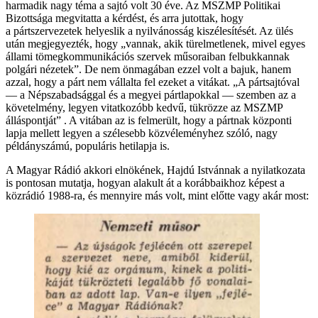
harmadik nagy téma a sajtó volt 30 éve. Az MSZMP Politikai
Bizottsága megvitatta a kérdést, és arra jutottak, hogy
a pártszervezetek helyeslik a nyilvánosság kiszélesítését. Az ülés
után megjegyezték, hogy „vannak, akik türelmetlenek, mivel egyes
állami tömegkommunikációs szervek műsoraiban felbukkannak
polgári nézetek”. De nem önmagában ezzel volt a bajuk, hanem
azzal, hogy a párt nem vállalta fel ezeket a vitákat. „A pártsajtóval
— a Népszabadsággal és a megyei pártlapokkal — szemben az a
követelmény, legyen vitatkozóbb kedvű, tükrözze az MSZMP
álláspontját” . A vitában az is felmerült, hogy a pártnak központi
lapja mellett legyen a szélesebb közvéleményhez szóló, nagy
példányszámú, populáris hetilapja is.
A Magyar Rádió akkori elnökének, Hajdú Istvánnak a nyilatkozata
is pontosan mutatja, hogyan alakult át a korábbaikhoz képest a
közrádió 1988-ra, és mennyire más volt, mint előtte vagy akár most: