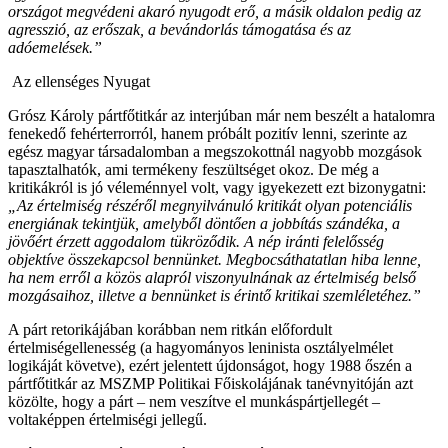
országot megvédeni akaró nyugodt erő, a másik oldalon pedig az
agresszió, az erőszak, a bevándorlás támogatása és az
adóemelések.”
Az ellenséges Nyugat
Grósz Károly pártfőtitkár az interjúban már nem beszélt a hatalomra
fenekedő fehérterrorról, hanem próbált pozitív lenni, szerinte az
egész magyar társadalomban a megszokottnál nagyobb mozgások
tapasztalhatók, ami termékeny feszültséget okoz. De még a
kritikákról is jó véleménnyel volt, vagy igyekezett ezt bizonygatni:
„Az értelmiség részéről megnyilvánuló kritikát olyan potenciális
energiának tekintjük, amelyből döntően a jobbítás szándéka, a
jövőért érzett aggodalom tükröződik. A nép iránti felelősség
objektíve összekapcsol bennünket. Megbocsáthatatlan hiba lenne,
ha nem erről a közös alapról viszonyulnának az értelmiség belső
mozgásaihoz, illetve a bennünket is érintő kritikai szemléletéhez.”
A párt retorikájában korábban nem ritkán előfordult
értelmiségellenesség (a hagyományos leninista osztályelmélet
logikáját követve), ezért jelentett újdonságot, hogy 1988 őszén a
pártfőtitkár az MSZMP Politikai Főiskolájának tanévnyitóján azt
közölte, hogy a párt – nem veszítve el munkáspártjellegét –
voltaképpen értelmiségi jellegű.