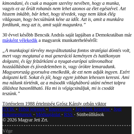
kimondani, és csak a magam szerény nevében, hogy a munka,
vagyis ez az őrült rohanás nem lehet azonos az élet egészével. Azt
hiszem inkább, bár lehet, hogy tévedek, vagy nem látok élég
világosan, hogy becsülnünk kéne az időt. Azt is, amit a munkára
fordítunk, meg azt is, amit saját magunkra.”
30 évvel később Bencsik András saját lapjában a Demokratában már
másként vélekedik
a magyarok munkaterheléséről:
„A munkajogi törvény megváltoztatása fontos stratégiai döntés volt,
mert vagy megtanul a mai generáció keményen és hatékonyan
dolgozni, és így felzárkózni a nyugat-európai színvonalhoz
hozzáállásban és jövedelemben is, vagy örökre lemaradunk.
Magyarország gyorsulva emelkedik, de ezt nem adják ingyen. Ezért
dolgozni kell. Sokat és jól, hogy egyre jobban lehessen keresni. Ami
ma nálunk történik, az a második világháború utáni német talpra
álláshoz hasonlítható. Ha mi is végigcsináljuk, mi is csodát
teszünk.”
Történelem
1988
értelmiség
Grósz Károly
orbán viktor
GYIK
Hibát jelentek
Impresszum
Javítások kezelése
Jogi
dokumentumok
Médiaajánlat
RSS
Sütibeállítások
©
2026
Magyar Jeti Zrt.
Vége