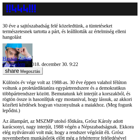
30 éve a sajtószabadság felé közeledtünk, a tüntetéseket
természetesnek tartotta a párt, és leállították az értelmiség elleni
hangolást
Haszán Zoltán
Történelem
2018. december 30. 9:22
Megosztás
Különös év vége volt az 1988-as. 30 éve éppen valahol félúton
voltunk a proletárdiktatúra egypártrendszere és a demokratikus
többpártrendszer között. Bemutatunk két interjút a korszakból, és
rögtön össze is hasonlítjuk egy mostanival, hogy lássuk, az akkori
közéleti kérdések hogyan viszonyulnak a maiakhoz. (Meg fogunk
lepődni.)
Az állampárt, az MSZMP utolsó főtikára, Grósz Károly adott
karácsonyi, nagy interjút, 1988 végén a Népszabadságnak. Ekkora
elég nyilvánvaló volt már, hogy a rendszer végóráit éli. Grósz
novemberben munkásőrök előtt még a fehérterror feléledésével