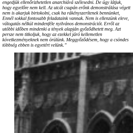
engedjük ellenőrizhetetlen anarchiává szélesedni. De úgy látjuk,
hogy egyelőre nem kell. Az utcát csupán erőnk demonstrálása végett
nem is akarjuk birtokolni, csak ha rákényszerítenek bennünket,
Ennél sokkal fontosabb feladataink vannak. Nem is ellenzünk eleve,
válogatás nélkül mindenféle nyilvános demonstrációt. Erről az
utóbbi időben mindenki a tények alapján győződhetett meg. Azt
persze nem titkoljuk, hogy az ezekkel járó kellemetlen
következményeknek nem örülünk. Meggyőződésem, hogy a csöndes
többség ebben is egyetért velünk.”