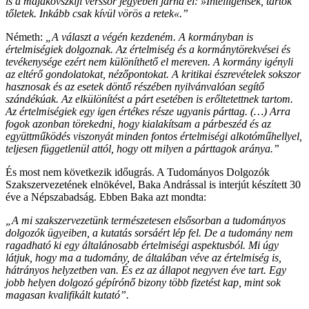
is a majakovszkiji verssor jegyében járna el: »Intelligensek, tartok
tőletek. Inkább csak kívül vörös a retek«.”
Németh:
„A választ a végén kezdeném. A kormányban is
értelmiségiek dolgoznak. Az értelmiség és a kormánytörekvései és
tevékenysége ezért nem különíthető el mereven. A kormány igényli
az eltérő gondolatokat, nézőpontokat. A kritikai észrevételek sokszor
hasznosak és az esetek döntő részében nyilvánvalóan segítő
szándékúak. Az elkülönítést a párt esetében is erőltetettnek tartom.
Az értelmiségiek egy igen értékes része ugyanis párttag. (…) Arra
fogok azonban törekedni, hogy kialakítsam a párbeszéd és az
együttműködés viszonyát minden fontos értelmiségi alkotóműhellyel,
teljesen függetlenül attól, hogy ott milyen a párttagok aránya.”
És most nem következik időugrás. A Tudományos Dolgozók
Szakszervezetének elnökével, Baka Andrással is interjút készített 30
éve a Népszabadság. Ebben Baka azt mondta:
„A mi szakszervezetünk természetesen elsősorban a tudományos
dolgozók ügyeiben, a kutatás sorsáért lép fel. De a tudomány nem
ragadható ki egy általánosabb értelmiségi aspektusból. Mi úgy
látjuk, hogy ma a tudomány, de általában véve az értelmiség is,
hátrányos helyzetben van. És ez az állapot negyven éve tart. Egy
jobb helyen dolgozó gépírónő bizony több fizetést kap, mint sok
magasan kvalifikált kutató”.