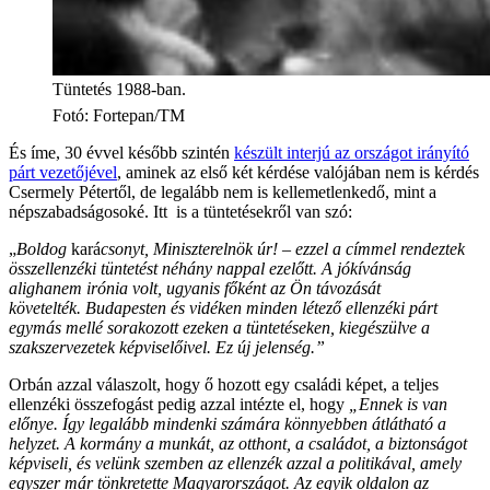
Tüntetés 1988-ban.
Fotó
:
Fortepan/TM
És íme, 30 évvel később szintén
készült interjú az országot irányító
párt vezetőjével
, aminek az első két kérdése valójában nem is kérdés
Csermely Pétertől, de legalább nem is kellemetlenkedő, mint a
népszabadságosoké. Itt is a tüntetésekről van szó:
„
Boldog
kará
csonyt, Miniszterelnök úr! – ezzel a címmel rendeztek
összellenzéki tüntetést néhány nappal ezelőtt. A jókívánság
alighanem irónia volt, ugyanis főként az Ön távozását
követelték.
Budapesten és vidéken minden létező ellenzéki párt
egymás mellé sorakozott ezeken a tüntetéseken, kiegészülve a
szakszervezetek képviselőivel. Ez új jelenség.”
Orbán azzal válaszolt, hogy ő hozott egy családi képet, a teljes
ellenzéki összefogást pedig azzal intézte el, hogy
„Ennek is van
előnye. Így legalább mindenki számára könnyebben átlátható a
helyzet. A kormány a munkát, az otthont, a családot, a biztonságot
képviseli, és velünk szemben az ellenzék azzal a politikával, amely
egyszer már tönkretette Magyarországot. Az egyik oldalon az