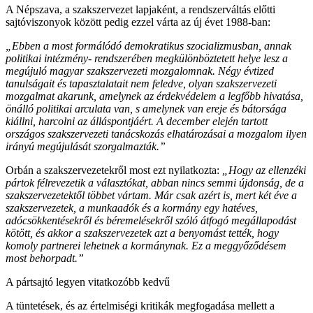
A Népszava, a szakszervezet lapjaként, a rendszerváltás előtti
sajtóviszonyok között pedig ezzel várta az új évet 1988-ban:
„Ebben a most formálódó demokratikus szocializmusban, annak
politikai intézmény- rendszerében megkülönböztetett helye lesz a
megújuló magyar szakszervezeti mozgalomnak. Négy évtized
tanulságait és tapasztalatait nem feledve, olyan szakszervezeti
mozgalmat akarunk, amelynek az érdekvédelem a legfőbb hivatása,
önálló politikai arculata van, s amelynek van ereje és bátorsága
kiállni, harcolni az álláspontjáért. A december elején tartott
országos szakszervezeti tanácskozás elhatározásai a mozgalom ilyen
irányú megújulását szorgalmazták.”
Orbán a szakszervezetekről most ezt nyilatkozta:
„Hogy az ellenzéki
pártok félrevezetik a választókat, abban nincs semmi újdonság, de a
szakszervezetektől többet vártam. Már csak azért is, mert két éve a
szakszervezetek, a munkaadók és a kormány egy hatéves,
adócsökkentésekről és béremelésekről szóló átfogó megállapodást
kötött, és akkor a szakszervezetek azt a benyomást tették, hogy
komoly partnerei lehetnek a kormánynak. Ez a meggyőződésem
most behorpadt.”
A pártsajtó legyen vitatkozóbb kedvű
A tüntetések, és az értelmiségi kritikák megfogadása mellett a