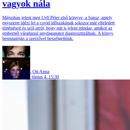
vagyok nála
Májusban jelent meg Urfi Péter első könyve, a Sansz, amely
egyszerre idézi fel a covid időszakának sokszor már elfeledett
történéseit és szól arról, hogy mit is jelent mindaz, amikor az
embernél váratlanul agydaganatot diagnosztizálnak. A könyv
bemutatóján a szerzővel beszélgettünk.
Horváth Bence
,
Ott Anna
podcast
2026. június 4. 15:30