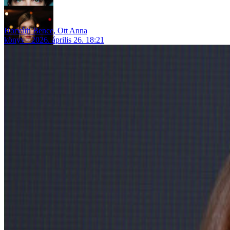
Horváth Bence
,
Ott Anna
könyv
2026. április 26. 18:21