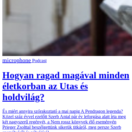
Podcast
Hogyan ragad magával minden
életkorban az Utas és
holdvilág?
És miért annyira szórakoztató a mai napig A Pendragon legenda?
Közel száz évvel ezelőtt Szerb Antal pár év leforgása alatt írta meg
két nagyszerű regényét, a Nem rossz könyvek élő eseményén
Prieger Zsolttal beszélgettünk sikerük titkáról, meg persze Szerb