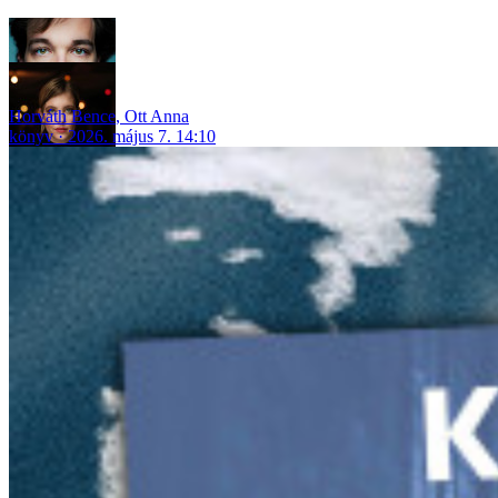
Horváth Bence
,
Ott Anna
könyv
2026. május 7. 14:10