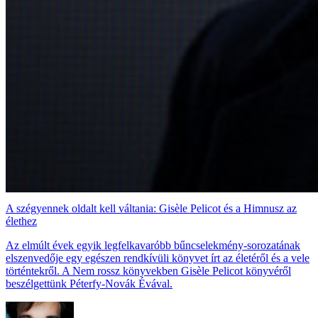
A szégyennek oldalt kell váltania: Gisèle Pelicot és a Himnusz az
élethez
Az elmúlt évek egyik legfelkavaróbb bűncselekmény-sorozatának
elszenvedője egy egészen rendkívüli könyvet írt az életéről és a vele
történtekről. A Nem rossz könyvekben Gisèle Pelicot könyvéről
beszélgettünk Péterfy-Novák Évával.