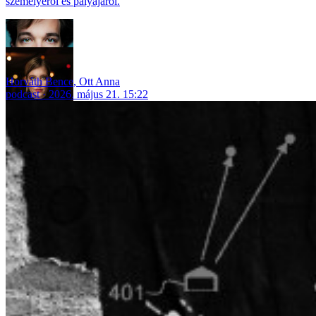
személyéről és pályájáról.
Horváth Bence
,
Ott Anna
podcast
2026. május 21. 15:22