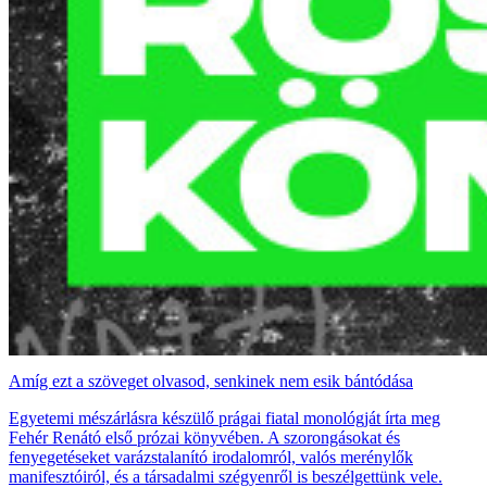
Amíg ezt a szöveget olvasod, senkinek nem esik bántódása
Egyetemi mészárlásra készülő prágai fiatal monológját írta meg
Fehér Renátó első prózai könyvében. A szorongásokat és
fenyegetéseket varázstalanító irodalomról, valós merénylők
manifesztóiról, és a társadalmi szégyenről is beszélgettünk vele.