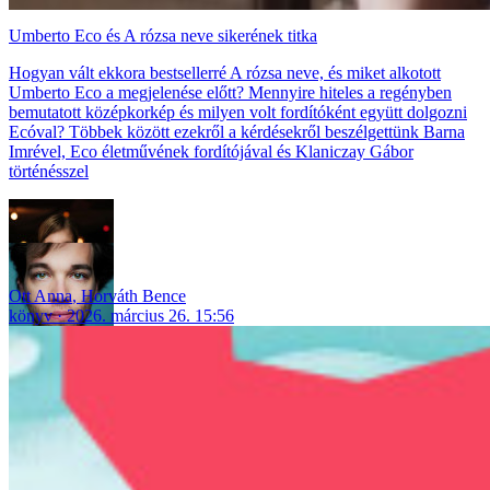
Umberto Eco és A rózsa neve sikerének titka
Hogyan vált ekkora bestsellerré A rózsa neve, és miket alkotott
Umberto Eco a megjelenése előtt? Mennyire hiteles a regényben
bemutatott középkorkép és milyen volt fordítóként együtt dolgozni
Ecóval? Többek között ezekről a kérdésekről beszélgettünk Barna
Imrével, Eco életművének fordítójával és Klaniczay Gábor
történésszel
Ott Anna
,
Horváth Bence
könyv
2026. március 26. 15:56