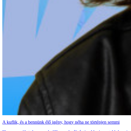
A kuflik, és a bennünk élő igény, hogy néha ne történjen semmi