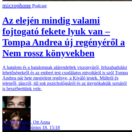
Podcast
Az elején mindig valami
fojtogató fekete lyuk van –
Tompa Andrea új regényéről a
Nem rossz könyvekben
A hatalom és a hatalomnak alárendeltek viszonyáról, felszabadulási
lehetőségekről és az emberi test csodálatos mivoltáról is szól Tompa
Andrea pár hete megjelent regénye, a Kiváló testek. Múltról és
jelenről, táncról, túl sok pszichológiáról és az ügynökakták sorsáról
is beszélgettünk vele.
Horváth Bence
,
Ott Anna
könyv
2026. június 18. 15:18