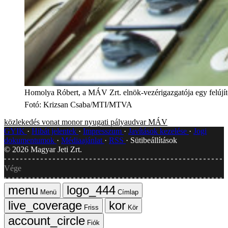
Homolya Róbert, a MÁV Zrt. elnök-vezérigazgatója egy felújít
Fotó
:
Krizsan Csaba/MTI/MTVA
közlekedés
vonat
monor
nyugati pályaudvar
MÁV
GYIK
Hibát jelentek
Impresszum
Javítások kezelése
Jogi
dokumentumok
Médiaajánlat
RSS
Sütibeállítások
©
2026
Magyar Jeti Zrt.
Vége
Menü
Címlap
Friss
Kör
Fiók