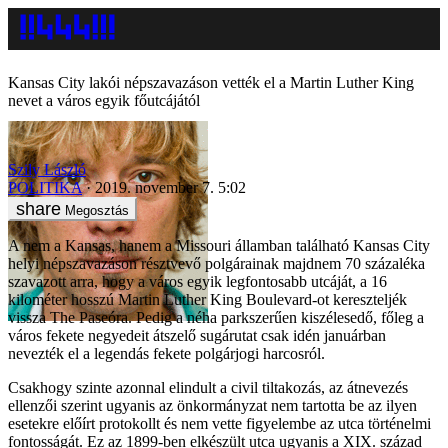
Kansas City lakói népszavazáson vették el a Martin Luther King
nevet a város egyik főutcájától
Szily László
POLITIKA
2019. november 7. 5:02
Megosztás
A nem a Kansas, hanem a Missouri államban található Kansas City
helyi népszavazáson résztvevő polgárainak majdnem 70 százaléka
szavazott arra, hogy a város egyik legfontosabb utcáját, a 16
kilométer hosszú Martin Luther King Boulevard-ot kereszteljék
vissza The Paseóra. Pedig a néha parkszerűen kiszélesedő, főleg a
város fekete negyedeit átszelő sugárutat csak idén januárban
nevezték el a legendás fekete polgárjogi harcosról.
Csakhogy szinte azonnal elindult a civil tiltakozás, az átnevezés
ellenzői szerint ugyanis az önkormányzat nem tartotta be az ilyen
esetekre előírt protokollt és nem vette figyelembe az utca történelmi
fontosságát. Ez az 1899-ben elkészült utca ugyanis a XIX. század