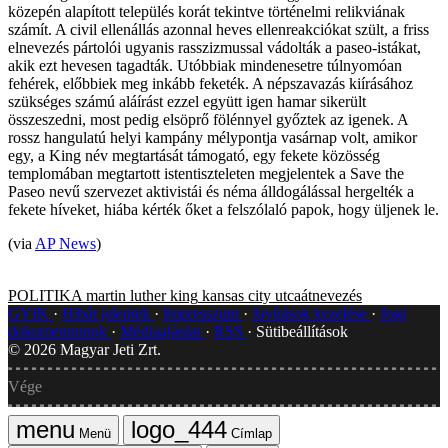
közepén alapított település korát tekintve történelmi relikviának
számít. A civil ellenállás azonnal heves ellenreakciókat szült, a friss
elnevezés pártolói ugyanis rasszizmussal vádolták a paseo-istákat,
akik ezt hevesen tagadták. Utóbbiak mindenesetre túlnyomóan
fehérek, előbbiek meg inkább feketék. A népszavazás kiírásához
szükséges számú aláírást ezzel együtt igen hamar sikerült
összeszedni, most pedig elsöprő fölénnyel győztek az igenek. A
rossz hangulatú helyi kampány mélypontja vasárnap volt, amikor
egy, a King név megtartását támogató, egy fekete közösség
templomában megtartott istentiszteleten megjelentek a Save the
Paseo nevű szervezet aktivistái és néma álldogálással hergelték a
fekete híveket, hiába kérték őket a felszólaló papok, hogy üljenek le.
(via
AP News
)
POLITIKA
martin luther king
kansas city
utcaátnevezés
GYIK
Hibát jelentek
Impresszum
Javítások kezelése
Jogi
dokumentumok
Médiaajánlat
RSS
Sütibeállítások
©
2026
Magyar Jeti Zrt.
Vége
Menü
Címlap