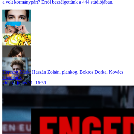
a volt kormánypárt? Erről beszélgettünk a 444 stúdiójában.
Herczeg Márk
,
Haszán Zoltán
,
plankog
,
Bokros Dorka
,
Kovács
Bendegúz
video
július 31. 16:59