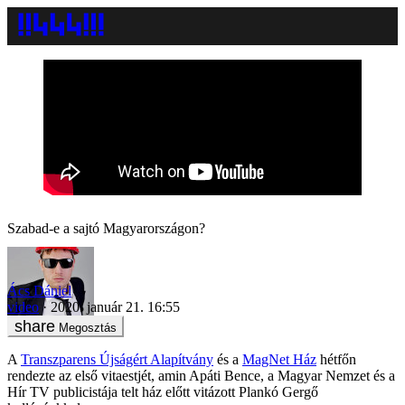
Szabad-e a sajtó Magyarországon?
Ács Dániel
video
2020. január 21. 16:55
Megosztás
A
Transzparens Újságért Alapítvány
és a
MagNet Ház
hétfőn
rendezte az első vitaestjét, amin Apáti Bence, a Magyar Nemzet és a
Hír TV publicistája telt ház előtt vitázott Plankó Gergő