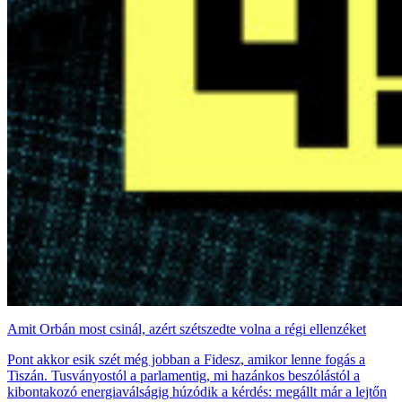
Amit Orbán most csinál, azért szétszedte volna a régi ellenzéket
Pont akkor esik szét még jobban a Fidesz, amikor lenne fogás a
Tiszán. Tusványostól a parlamentig, mi hazánkos beszólástól a
kibontakozó energiaválságig húzódik a kérdés: megállt már a lejtőn