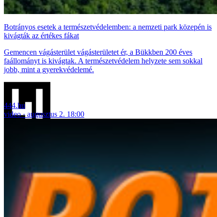
Botrányos esetek a természetvédelemben: a nemzeti park közepén is
kivágták az értékes fákat
Gemencen vágásterület vágásterületet ér, a Bükkben 200 éves
faállományt is kivágtak. A természetvédelem helyzete sem sokkal
jobb, mint a gyerekvédelemé.
444.hu
video
augusztus 2. 18:00