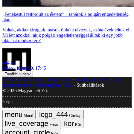
„Fenekestül felfordult az életem” – tanárok a polgári engedetlenség
után
Voltak, akiket kirúgtak, mások önként távoztak, azóta évek teltek el.
Mi lett azokkal, akik polgári engedetlenséggel álltak ki egy jobb
oktatási rendszerért?
444.hu
video
július 29. 17:45
További videók
GYIK
Hibát jelentek
Impresszum
Javítások kezelése
Jogi
dokumentumok
Médiaajánlat
RSS
Sütibeállítások
©
2026
Magyar Jeti Zrt.
Vége
Menü
Címlap
Friss
Kör
Fiók