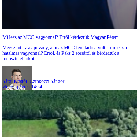
Mi lesz az MCC-vagyonnal? Erről kérdeztük Magyar Pétert
Megszűnt az alapítvány, ami az MCC fenntartója volt – mi lesz a
hatalmas vagyonnal? Erről, és Paks 2 sorsáról és kérdeztük a
miniszterelnököt.
Sárdi Kristóf
,
Czinkóczi Sándor
video
péntek 14:34