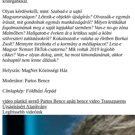
kollégánkkal.
Olyan kérdésekről, mint:
Szabad-e a sajtó
Magyarországon? Létezik-e objektív újságírás? Olvassák-e egymás
írásait, mit gondolnak egymás munkásságáról? Milyen kritikákat
fogalmaznának meg a saját lapjukkal szemben? Van-e no-go zóna
Malmőben? Hallgatott-e éveken át a kritikus sajtó a kölni
szilveszteri zaklatásokról? Kokainozott-e valaha az életben Borkai
Zsolt? Mennyire torzította el a kormány a médiapiacot? Lesz-e
Magyar Nemzet TikTok-csatorna? Mik voltak 2019 legjobb
cikkei? Van-e olyan dolog, amit, ha most kimondanának, akkor
holnaptól nem lenne állásuk?
Helyszín: MagNet Közösségi Ház
Moderátor: Partos Bence
Címlapkép:
Földházi Árpád
video
plankó gergő
Partos Bence
apáti bence
video
Transzparens
Újságírásért Alapítvány
Legfrissebb videóink