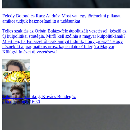
Feledy Botond és Rácz András: Most van egy történelmi pillanat,
amikor tudjuk hasznosítani itt a tudásunkat
Teljes szakítás az Orbán Balázs-féle átpolitizált vezetéssel, készül az
új külpolitikai stratégia. Miről kell szólnia a magyar külpolitikának?
Miért baj, ha Brüsszelről csak annyit tudunk, hogy „rossz”? Hogy
néznek ki a pragmatikus orosz kapcsolatok? Interjú a Magyar
Külügyi Intézet új vezetésével.
Takács Lili
,
plankog
,
Kovács Bendegúz
video
péntek 16:30