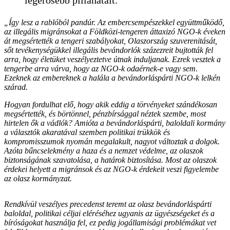
„Így lesz a rablóból pandúr. Az embercsempészekkel együttműködő,
az illegális migránsokat a Földközi-tengeren áttaxizó NGO-k éveken
át megsértették a tengeri szabályokat, Olaszország szuverenitását,
sőt tevékenységükkel illegális bevándorlók százezreit bujtották fel
arra, hogy életüket veszélyeztetve útnak induljanak. Ezrek vesztek a
tengerbe arra várva, hogy az NGO-k odaérnek-e vagy sem.
Ezeknek az embereknek a halála a bevándorláspárti NGO-k lelkén
szárad.
Hogyan fordulhat elő, hogy akik eddig a törvényeket szándékosan
megsértették, és börtönnel, pénzbírsággal néztek szembe, most
hirtelen ők a vádlók? Amióta a bevándorláspárti, baloldali kormány
a választók akaratával szemben politikai trükkök és
kompromisszumok nyomán megalakult, nagyot változtak a dolgok.
Azóta bűncselekmény a haza és a nemzet védelme, az olaszok
biztonságának szavatolása, a határok biztosítása. Most az olaszok
érdekei helyett a migránsok és az NGO-k érdekeit veszi figyelembe
az olasz kormányzat.
Rendkívül veszélyes precedenst teremt az olasz bevándorláspárti
baloldal, politikai céljai eléréséhez ugyanis az ügyészségeket és a
bíróságokat használja fel, ez pedig jogállamisági problémákat vet