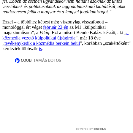
fel. Ebben az esetben ugyanakkor nem hallani azoknak az uniós
vezetőknek és politikusoknak az aggodalmaskodó kiabálását, akik
rendszeresen féltik a magyar és a lengyel jogállamiságot.”
Ezzel – a többihez képest még viszonylag visszafogott –
monológgal ért véget
február 22-én
az M1 „külpolitikai
magazinműsora”, a
Világ
. Ezt a műsort Bende Balázs készíti, aki „
a
közmédia vezető külpolitikai újságírója
”, már 18 éve
„
tevékenykedik a közmédia berkein belül
”, korábban „szakértőként”
kérdezték többször
is
.