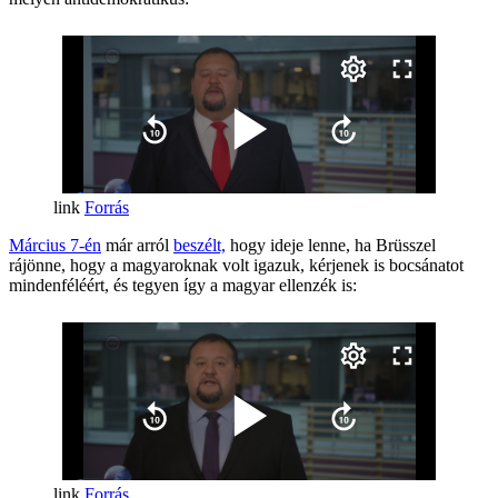
Forrás
Március 7-én
már arról
beszélt,
hogy ideje lenne, ha Brüsszel
rájönne, hogy a magyaroknak volt igazuk, kérjenek is bocsánatot
mindenféléért, és tegyen így a magyar ellenzék is:
Forrás