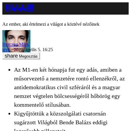
Az ember, aki értelmezi a világot a köztévé nézőinek
Herczeg Márk
tévé
2020. április 5. 16:25
Megosztás
Az M1-en két hónapja fut egy adás, amiben a
műsorvezető a nemzetére rontó ellenzékről, az
antidemokratikus civil szféráról és a magyar
nemzet végtelen bölcsességéről hőbörög egy
kommentelő stílusában.
Kigyűjtöttük a közszolgálati csatornán
sugárzott
Világ
ból Bende Balázs eddigi
legerősebb pillanatait.