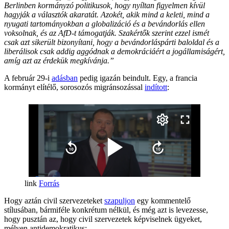
Berlinben kormányzó politikusok, hogy nyíltan figyelmen kívül
hagyják a választók akaratát. Azokét, akik mind a keleti, mind a
nyugati tartományokban a globalizáció és a bevándorlás ellen
voksolnak, és az AfD-t támogatják. Szakértők szerint ezzel ismét
csak azt sikerült bizonyítani, hogy a bevándorláspárti baloldal és a
liberálisok csak addig aggódnak a demokráciáért a jogállamiságért,
amíg azt az érdekük megkívánja.”
A február 29-i
adásban
pedig igazán beindult. Egy, a francia
kormányt elítélő, sorosozós migránsozással
indított
:
Forrás
Hogy aztán civil szervezeteket
szapuljon
egy kommentelő
stílusában, bármiféle konkrétum nélkül, és még azt is levezesse,
hogy pusztán az, hogy civil szervezetek képviselnek ügyeket,
mélyen antidemokratikus: