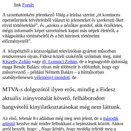
Forrás
A szombatonként jelentkező
Világ
a leírása szerint „öt kontinens
operatőreinek felvételeiből választ ki jeleneteket és szerkeszti őket
rövid történetekké”, és „azokra a nézőkre gondol, akik érzékletes,
mégis informatív képet szeretnének kapni más népek életéről, a
világpolitika történéseiről és a hét híreinek történelmi
előzményeiről”.
A közpénzből a közszolgálati televízióban gyártott műsorban
rendszeresen olyan, Fidesz-közeli szakértők szólalnak meg, mint
Kiszelly Zoltán
vagy
ifj. Lomnici Zoltán
, de a legnagyobb újdonság
maga Bende Balázs: olyan már többször is előfordult, hogy egy
műsorvezető – például Németh Balázs – a hírműsorban
szabályellenesen
véleményt mondott
, de
MTVA-s dolgozótól ilyen erős, mindig a Fidesz
aktuális irányvonalát követő, felháborodott
hangvételű kinyilatkoztatásokat még nem láttunk.
Az első, február 8-i adásban még meg sem jelent, de a
második
adástól
kezdve már rendre felbukkant a bejátszások között. Akkor
arról beszélt, hogy:
„Nagy kérdés, hogy meddig tehetik meg a