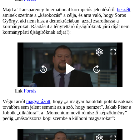
Majd a Transparency International korrupciós jelentéséről
beszélt
,
aminek szerinte a „károkozás” a célja, és arra való, hogy Soros
György, aki nem hisz a demokráciában, azzal zsarolhassa a
kormányokat. Ráadásul a tényfeltáró újságíróknak járó díját nem
kormánypárti újságíróknak adja(!):
Forrás
Végül arról
magyarázott
, hogy „a magyar baloldali politikusoknak
továbbra sem jelent semmit az a szó, hogy nemzet”, Jakab Péter a
Jobbik „diktátora”, a „Momentum nevű rémisztő képződmény”
pedig „másodszorra köpi szembe a külhoni magyarokat”: