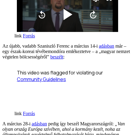
Forrás
Az újabb, vadabb Szaniszló Ferenc a március 14-i
adásban
már –
egy észak-koreai tévébemondóra emlékeztetve – a „magyar nemzet
végtelen bölcsességéről”
beszélt
:
Forrás
A március 28-i
adásban
pedig így beszél Magyarországról:
„Van
olyan ország Európa szívében, ahol a kormány kezét, noha az
állampolgárok egyértelmű felhatalmazását bírja, mindenáron