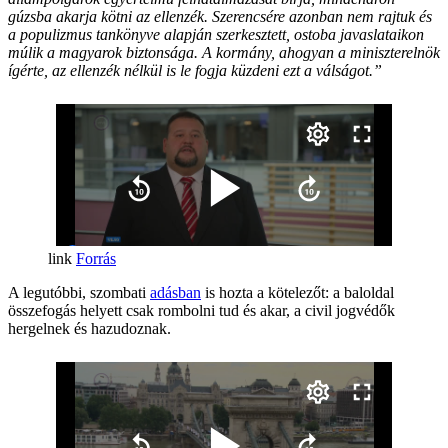
gúzsba akarja kötni az ellenzék. Szerencsére azonban nem rajtuk és
a populizmus tankönyve alapján szerkesztett, ostoba javaslataikon
múlik a magyarok biztonsága. A kormány, ahogyan a miniszterelnök
ígérte, az ellenzék nélkül is le fogja küzdeni ezt a válságot.”
Forrás
A legutóbbi, szombati
adásban
is hozta a kötelezőt: a baloldal
összefogás helyett csak rombolni tud és akar, a civil jogvédők
hergelnek és hazudoznak.