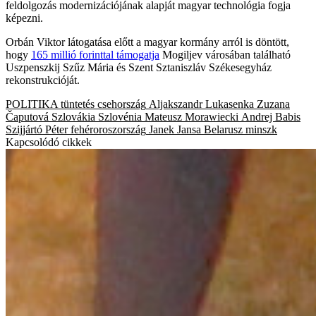
feldolgozás modernizációjának alapját magyar technológia fogja
képezni.
Orbán Viktor látogatása előtt a magyar kormány arról is döntött,
hogy
165 millió forinttal támogatja
Mogiljev városában található
Uszpenszkij Szűz Mária és Szent Sztaniszláv Székesegyház
rekonstrukcióját.
POLITIKA
tüntetés
csehország
Aljakszandr Lukasenka
Zuzana
Čaputová
Szlovákia
Szlovénia
Mateusz Morawiecki
Andrej Babis
Szijjártó Péter
fehéroroszország
Janek Jansa
Belarusz
minszk
Kapcsolódó cikkek