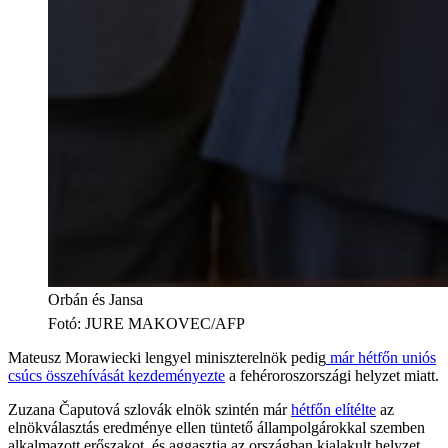
Orbán és Jansa
Fotó
:
JURE MAKOVEC/AFP
Mateusz Morawiecki lengyel miniszterelnök pedig
már hétfőn uniós
csúcs összehívását kezdeményezte
a fehéroroszországi helyzet miatt.
Zuzana Čaputová szlovák elnök szintén már
hétfőn elítélte
az
elnökválasztás eredménye ellen tüntető állampolgárokkal szemben
alkalmazott erőszakot, és aggasztja az országban kialakult helyzet.