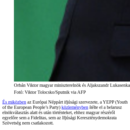
Orbán Viktor magyar miniszterelnök és Aljakszandr Lukasenka 
Fotó
:
Viktor Tolocsko/Sputnik via AFP
És miközben
az Európai Néppárt ifjúsági szervezete, a YEPP (Youth
of the European People’s Party)
közleményben
ítélte el a belarusz
elnökválasztás alatt és után történteket, ehhez magyar részéről
egyelőre sem a Fidelitas, sem az Ifjúsági Kereszténydemokrata
Szövetség nem csatlakozott.