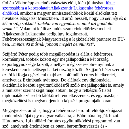
Orbán Viktor épp az elnökválasztás előtt, idén júniusban
fűzte
szorosabbra a kapcsolatait Aljakszandr Lukasenka fehérorosz
elnökkel
, amikor a magyar miniszterelnökök közül elsőként tett
hivatalos látogatást Minszkben. Itt arról beszélt, hogy „
a két nép és a
két ország sokkal közelebb van egymáshoz, mint azt gondolni
szoktuk
”. Valamint kiállt az uniós szankciók eltörlése mellett.
Aljakszandr Lukasenka pedig úgy fogalmazott,
Fehéroroszországnak Magyarország a legközelebbi partnere az EU-
ben, „
mindenki másnál jobban megért bennünket
”.
Szijjártó Péter pedig több megállapodást is aláírt a fehérorosz
kormánnyal, többek között egy megállapodást a két ország
exportügynöksége között, amellyel még szélesebbre nyílnak a
kereskedelem lehetőségei a két ország között. Szijjártó Péter szerint
ez jól ki fogja egészíteni majd azt a 40 millió eurós hitelkeretet,
amelyet az Eximbank nyit meg. De aláírtak egy diplomáciai
akadémiák közötti együttműködésről szóló megállapodást is, amely
a miniszter szerint segít majd abban, hogy a felkészülő fiatal
diplomaták szélesebb látókörrel rendelkezzenek, és egy másfajta
megközelítést is megismerjenek a képzési programjaik során.
Megegyeztek arról is, hogy a fehérorosz baromfifeldolgozó ágazat
modernizációját egy magyar vállalatra, a Bábolnára fogják bízni.
Hároméves, 1,4 milliárd forintos együttműködési programról van
szó, amelynek értelmében az ottani baromfitenyésztés és -