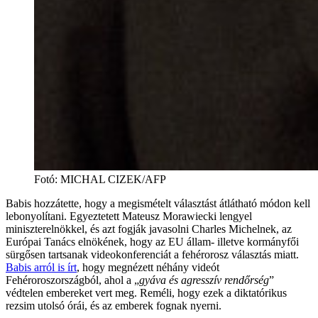
Fotó
:
MICHAL CIZEK/AFP
Babis hozzátette, hogy a megismételt választást átlátható módon kell
lebonyolítani. Egyeztetett Mateusz Morawiecki lengyel
miniszterelnökkel, és azt fogják javasolni Charles Michelnek, az
Európai Tanács elnökének, hogy az EU állam- illetve kormányfői
sürgősen tartsanak videokonferenciát a fehérorosz választás miatt.
Babis arról is írt
, hogy megnézett néhány videót
Fehéroroszországból, ahol a „
gyáva és agresszív rendőrség
”
védtelen embereket vert meg. Reméli, hogy ezek a diktatórikus
rezsim utolsó órái, és az emberek fognak nyerni.