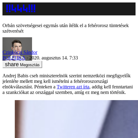
Orbán szövetségesei egymás után ítélik el a fehérorosz tüntetések
szétverését
Czinkóczi Sándor
POLITIKA
2020. augusztus 14. 7:33
Megosztás
Andrej Babis cseh miniszterelnök szerint nemzetközi megfigyelők
jelenléte mellett meg kell ismételni a fehéroroszországi
elnökválasztást. Pénteken a
Twitteren azt írta
, addig kell fenntartani
a szankciókat az országgal szemben, amíg ez meg nem történik.