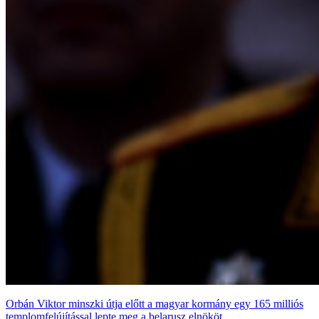
Orbán Viktor minszki útja előtt a magyar kormány egy 165 milliós
templomfelújítással lepte meg a belarusz elnököt