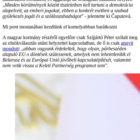
„
Minden körülmények között tiszteletben kell tartani a demokrácia
alapelveit, az emberi jogokat, ebben a konkrét esetben a szabad
gyülekezés jogát és a szólásszabadságot
” - jelentette ki Čaputová.
Mi pont mostanában kezdtünk el komolyabban barátkozni
A magyar kormány részéről egyelőre csak Szijjártó Péter szólalt meg
az elnökválasztás utáni helyzettel kapcsolatban, de ő is csak
annyit
mondott
: „
abban vagyunk érdekeltek, hogy olyan, párbeszéden
alapuló EU-s döntések szülessenek, amelyek nem lehetetlenítik el
Belarusz és az Európai Unió jövőbeli kapcsolatépítését, valamint
nem vetik vissza a Keleti Partnerség programot sem
”.