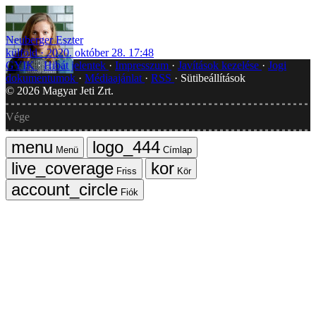
Neuberger Eszter
külföld
2020. október 28. 17:48
GYIK
Hibát jelentek
Impresszum
Javítások kezelése
Jogi
dokumentumok
Médiaajánlat
RSS
Sütibeállítások
©
2026
Magyar Jeti Zrt.
Vége
Menü
Címlap
Friss
Kör
Fiók