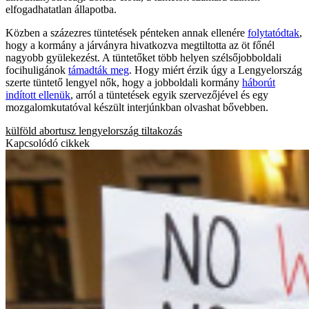
elfogadhatatlan állapotba.
Közben a százezres tüntetések pénteken annak ellenére
folytatódtak
,
hogy a kormány a járványra hivatkozva megtiltotta az öt főnél
nagyobb gyülekezést. A tüntetőket több helyen szélsőjobboldali
focihuligánok
támadták meg
. Hogy miért érzik úgy a Lengyelország
szerte tüntető lengyel nők, hogy a jobboldali kormány
háborút
indított ellenük
, arról a tüntetések egyik szervezőjével és egy
mozgalomkutatóval készült interjúnkban olvashat bővebben.
külföld
abortusz
lengyelország
tiltakozás
Kapcsolódó cikkek