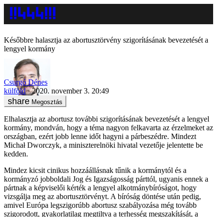
Későbbre halasztja az abortusztörvény szigorításának bevezetését a
lengyel kormány
Csurgó Dénes
külföld
2020. november 3. 20:49
Megosztás
Elhalasztja az abortusz további szigorításának bevezetését a lengyel
kormány, mondván, hogy a téma nagyon felkavarta az érzelmeket az
országban, ezért jobb lenne időt hagyni a párbeszédre. Mindezt
Michał Dworczyk, a miniszterelnöki hivatal vezetője jelentette be
kedden.
Mindez kicsit cinikus hozzáállásnak tűnik a kormánytól és a
kormányzó jobboldali Jog és Igazságosság párttól, ugyanis ennek a
pártnak a képviselői kérték a lengyel alkotmánybíróságot, hogy
vizsgálja meg az abortusztörvényt. A bíróság döntése után pedig,
amivel Európa legszigorúbb abortusz szabályozása még tovább
szigorodott, gyakorlatilag megtiltva a terhesség megszakítását, a