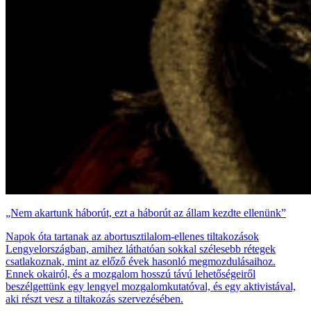
„Nem akartunk háborút, ezt a háborút az állam kezdte ellenünk”
Napok óta tartanak az abortusztilalom-ellenes tiltakozások
Lengyelországban, amihez láthatóan sokkal szélesebb rétegek
csatlakoznak, mint az előző évek hasonló megmozdulásaihoz.
Ennek okairól, és a mozgalom hosszú távú lehetőségeiről
beszélgettünk egy lengyel mozgalomkutatóval, és egy aktivistával,
aki részt vesz a tiltakozás szervezésében.