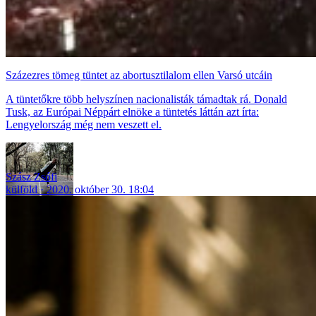
Százezres tömeg tüntet az abortusztilalom ellen Varsó utcáin
A tüntetőkre több helyszínen nacionalisták támadtak rá. Donald
Tusk, az Európai Néppárt elnöke a tüntetés láttán azt írta:
Lengyelország még nem veszett el.
Szász Zsófi
külföld
2020. október 30. 18:04