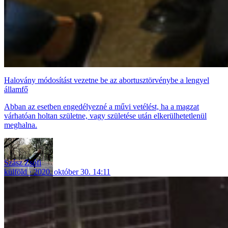
Halovány módosítást vezetne be az abortusztörvénybe a lengyel
államfő
Abban az esetben engedélyezné a művi vetélést, ha a magzat
várhatóan holtan születne, vagy születése után elkerülhetetlenül
meghalna.
Szász Zsófi
külföld
2020. október 30. 14:11