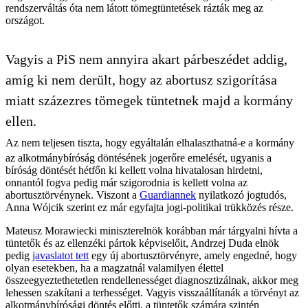
rendszerváltás óta nem látott tömegtüntetések rázták meg az
országot.
Vagyis a PiS nem annyira akart párbeszédet addig,
amíg ki nem derült, hogy az abortusz szigorítása
miatt százezres tömegek tüntetnek majd a kormány
ellen.
Az nem teljesen tiszta, hogy egyáltalán elhalaszthatná-e a kormány
az alkotmánybíróság döntésének jogerőre emelését, ugyanis a
bíróság döntését hétfőn ki kellett volna hivatalosan hirdetni,
onnantól fogva pedig már szigorodnia is kellett volna az
abortusztörvénynek. Viszont a
Guardiannek
nyilatkozó jogtudós,
Anna Wójcik szerint ez már egyfajta jogi-politikai trükközés része.
Mateusz Morawiecki miniszterelnök korábban már tárgyalni hívta a
tüntetők és az ellenzéki pártok képviselőit, Andrzej Duda elnök
pedig
javaslatot tett
egy új abortusztörvényre, amely engedné, hogy
olyan esetekben, ha a magzatnál valamilyen élettel
összeegyeztethetetlen rendellenességet diagnosztizálnak, akkor meg
lehessen szakítani a terhességet. Vagyis visszaállítanák a törvényt az
alkotmánybírósági döntés előtti, a tüntetők számára szintén