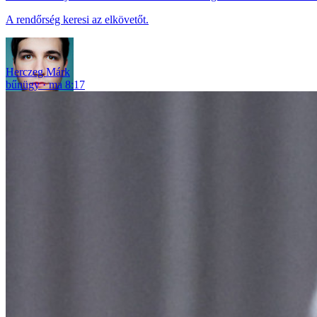
A rendőrség keresi az elkövetőt.
Herczeg Márk
bűnügy
ma 8:17