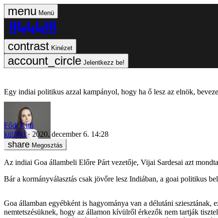
Menü
Kinézet
Jelentkezz be!
Egy indiai politikus azzal kampányol, hogy ha ő lesz az elnök, bevezet
Fődi Kitti
külföld
2020. december 6. 14:28
Megosztás
Az indiai Goa állambeli Előre Párt vezetője, Vijai Sardesai azt mondta,
Bár a kormányválasztás csak jövőre lesz Indiában, a goai politikus bel
Goa államban egyébként is hagyománya van a délutáni sziesztának, 
nemtetszésüknek, hogy az államon kívülről érkezők nem tartják tisztelet