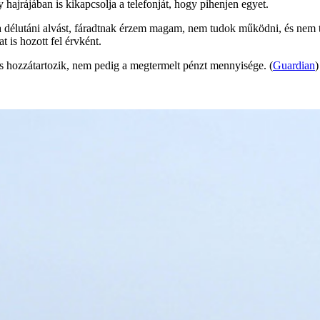
hajrájában is kikapcsolja a telefonját, hogy pihenjen egyet.
a délutáni alvást, fáradtnak érzem magam, nem tudok működni, és nem 
t is hozott fel érvként.
is hozzátartozik, nem pedig a megtermelt pénzt mennyisége. (
Guardian
)