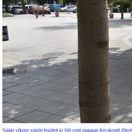
Valaki vékony zsinórt feszített ki 160 centi magasan Kecskemét főteré