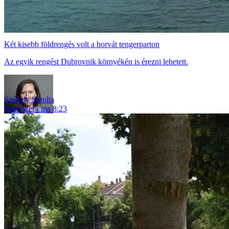
Két kisebb földrengés volt a horvát tengerparton
Az egyik rengést Dubrovnik környékén is érezni lehetett.
Székely Sarolta
természet
ma 8:23