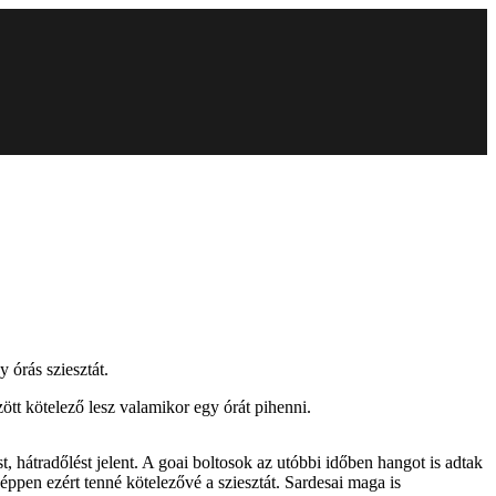
 órás sziesztát.
ött kötelező lesz valamikor egy órát pihenni.
st, hátradőlést jelent. A goai boltosok az utóbbi időben hangot is adtak
 éppen ezért tenné kötelezővé a sziesztát. Sardesai maga is