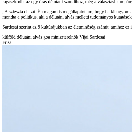
ragaszkodik az egy órás délutáni szundihoz, még a választási kampány 
„A szieszta ellazít. Én magam is megállapítottam, hogy ha kihagyom 
mondta a politikus, aki a délutáni alvás melletti tudományos kutatásoka
Sardesai szerint az ő kultúrájukban az életminőség számít, amihez ez 
külföld
délutáni alvás
goa
miniszterelnök
Vijai Sardesai
Friss