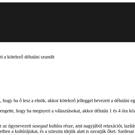
i a kötelező délutáni szundit
 hogy ha ő lesz a elnök, akkor kötelező jelleggel bevezeti a délutáni egy
engette, hogy ha megnyeri a választásokat, akkor délután 1 és 4 óra köz
ez az úgynevezett
susegad
kultúra része, ami nagyjából relaxációt, lazítá
ben a kultúrájukat, és a szieszta idejük alatt is zavarják őket. Sardesai