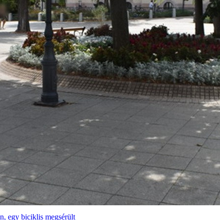
n, egy biciklis megsérült