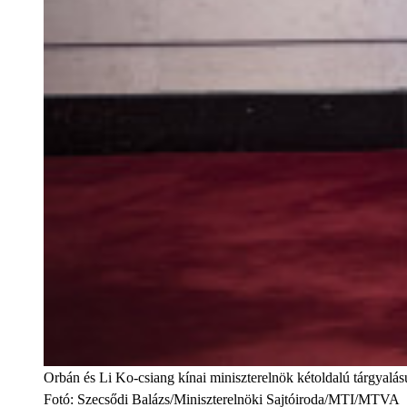
Orbán és Li Ko-csiang kínai miniszterelnök kétoldalú tárgyalá
Fotó
:
Szecsődi Balázs/Miniszterelnöki Sajtóiroda/MTI/MTVA