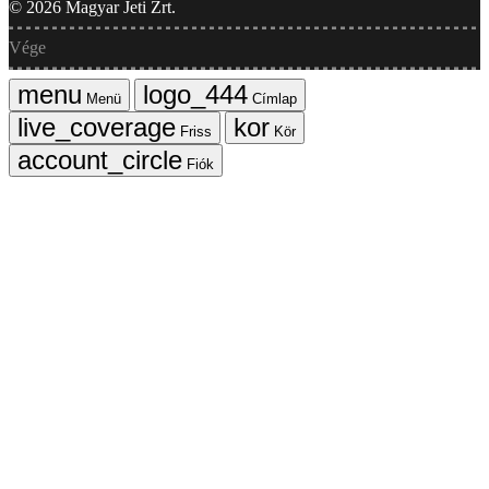
©
2026
Magyar Jeti Zrt.
Vége
Menü
Címlap
Friss
Kör
Fiók