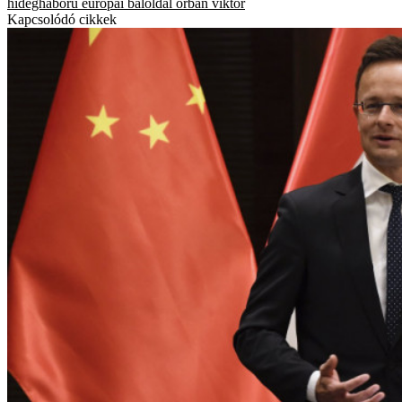
hidegháború
európai baloldal
orbán viktor
Kapcsolódó cikkek