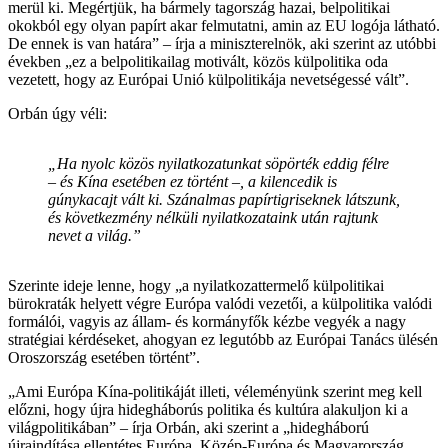
merül ki. Megértjük, ha bármely tagország hazai, belpolitikai
okokból egy olyan papírt akar felmutatni, amin az EU logója látható.
De ennek is van határa” – írja a miniszterelnök, aki szerint az utóbbi
években „ez a belpolitikailag motivált, közös külpolitika oda
vezetett, hogy az Európai Unió külpolitikája nevetségessé vált”.
Orbán úgy véli:
„Ha nyolc közös nyilatkozatunkat söpörték eddig félre
– és Kína esetében ez történt –, a kilencedik is
gúnykacajt vált ki. Szánalmas papírtigriseknek látszunk,
és következmény nélküli nyilatkozataink után rajtunk
nevet a világ.”
Szerinte ideje lenne, hogy „a nyilatkozattermelő külpolitikai
bürokraták helyett végre Európa valódi vezetői, a külpolitika valódi
formálói, vagyis az állam- és kormányfők kézbe vegyék a nagy
stratégiai kérdéseket, ahogyan ez legutóbb az Európai Tanács ülésén
Oroszország esetében történt”.
„Ami Európa Kína-politikáját illeti, véleményünk szerint meg kell
előzni, hogy újra hidegháborús politika és kultúra alakuljon ki a
világpolitikában” – írja Orbán, aki szerint a „hidegháború
újraindítása ellentétes Európa, Közép-Európa és Magyarország