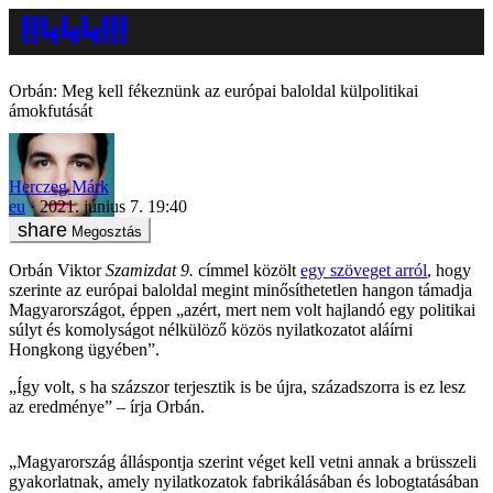
Orbán: Meg kell fékeznünk az európai baloldal külpolitikai
ámokfutását
Herczeg Márk
eu
2021. június 7. 19:40
Megosztás
Orbán Viktor
Szamizdat 9.
címmel közölt
egy szöveget arról
, hogy
szerinte az európai baloldal megint minősíthetetlen hangon támadja
Magyarországot, éppen „azért, mert nem volt hajlandó egy politikai
súlyt és komolyságot nélkülöző közös nyilatkozatot aláírni
Hongkong ügyében”.
„Így volt, s ha százszor terjesztik is be újra, századszorra is ez lesz
az eredménye” – írja Orbán.
„Magyarország álláspontja szerint véget kell vetni annak a brüsszeli
gyakorlatnak, amely nyilatkozatok fabrikálásában és lobogtatásában