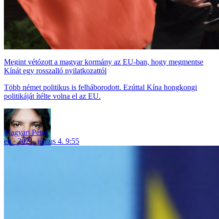
Megint vétózott a magyar kormány az EU-ban, hogy megmentse
Kínát egy rosszalló nyilatkozattól
Több német politikus is felháborodott. Ezúttal Kína hongkongi
politikáját ítélte volna el az EU.
Magyari Péter
eu
2021. június 4. 9:55