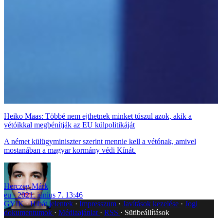
Heiko Maas: Többé nem ejthetnek minket túszul azok, akik a
vétóikkal megbénítják az EU külpolitikáját
A német külügyminiszter szerint mennie kell a vétónak, amivel
mostanában a magyar kormány védi Kínát.
Herczeg Márk
eu
2021. június 7. 13:46
GYIK
Hibát jelentek
Impresszum
Javítások kezelése
Jogi
dokumentumok
Médiaajánlat
RSS
Sütibeállítások