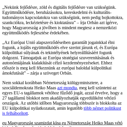
„Nekünk fejlődésre, zöld és digitális fejlődésre van szükségünk.
Együttműködésre, beruházásokra, kereskedelmi és kulturális-
tudományos kapcsolatokra van szükségünk, nem pedig bojkottokra,
szankciókra, leckéztetésre és kioktatásra” – írja Orbán azt ígérve,
hogy Magyarország a jövőben is mindent megtesz a nemzetközi
együttműködés fejlesztése érdekében.
„Az Európai Unió alapszerződéseiben garantált jogainkkal élni
fogunk, a lojális együttműködés elve szerint járunk el, és Európa
külpolitikai súlyának és tekintélyének helyreállításáért fogunk
dolgozni. Támogatjuk az Európa stratégiai szuverenitásának és
autonómiájának kialakítását célzó kezdeményezéseket. Ehhez
először is meg kell fékeznünk az európai baloldal külpolitikai
ámokfutását” – zárja a szöveget Orbán.
Nem sokkal korábban Németország külügyminisztere, a
szociáldemokrata Heiko Maas
azt mondta
, meg kell szüntetni az
egyes EU-s tagállamok vétóhoz fűződő jogát, azzal érvelve, hogy a
27 tagállamú blokkot nem akadályozhatják egyedüliként vétózó
országok. Az utóbbi időben Magyarország többször is blokkolta az
EU külpolitikai nyilatkozatait, amin legutóbb
több német politikust
is felháborított
.
eu
Magyarország
szamizdat
kína
eu
Németország
Heiko Maas
vétó