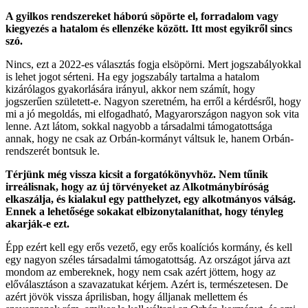
A gyilkos rendszereket háború söpörte el, forradalom vagy
kiegyezés a hatalom és ellenzéke között. Itt most egyikről sincs
szó.
Nincs, ezt a 2022-es választás fogja elsöpörni. Mert jogszabályokkal
is lehet jogot sérteni. Ha egy jogszabály tartalma a hatalom
kizárólagos gyakorlására irányul, akkor nem számít, hogy
jogszerűen született-e. Nagyon szeretném, ha erről a kérdésről, hogy
mi a jó megoldás, mi elfogadható, Magyarországon nagyon sok vita
lenne. Azt látom, sokkal nagyobb a társadalmi támogatottsága
annak, hogy ne csak az Orbán-kormányt váltsuk le, hanem Orbán-
rendszerét bontsuk le.
Térjünk még vissza kicsit a forgatókönyvhöz. Nem tűnik
irreálisnak, hogy az új törvényeket az Alkotmánybíróság
elkaszálja, és kialakul egy patthelyzet, egy alkotmányos válság.
Ennek a lehetősége sokakat elbizonytalaníthat, hogy tényleg
akarják-e ezt.
Épp ezért kell egy erős vezető, egy erős koalíciós kormány, és kell
egy nagyon széles társadalmi támogatottság. Az országot járva azt
mondom az embereknek, hogy nem csak azért jöttem, hogy az
előválasztáson a szavazatukat kérjem. Azért is, természetesen. De
azért jövök vissza áprilisban, hogy álljanak mellettem és