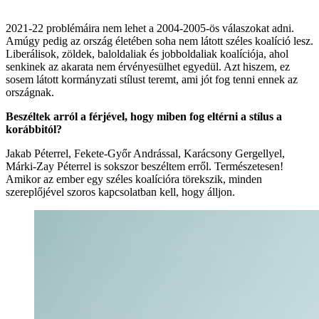
2021-22 problémáira nem lehet a 2004-2005-ös válaszokat adni.
Amúgy pedig az ország életében soha nem látott széles koalíció lesz.
Liberálisok, zöldek, baloldaliak és jobboldaliak koalíciója, ahol
senkinek az akarata nem érvényesülhet egyedül. Azt hiszem, ez
sosem látott kormányzati stílust teremt, ami jót fog tenni ennek az
országnak.
Beszéltek arról a férjével, hogy miben fog eltérni a stílus a
korábbitól?
Jakab Péterrel, Fekete-Győr Andrással, Karácsony Gergellyel,
Márki-Zay Péterrel is sokszor beszéltem erről. Természetesen!
Amikor az ember egy széles koalícióra törekszik, minden
szereplőjével szoros kapcsolatban kell, hogy álljon.