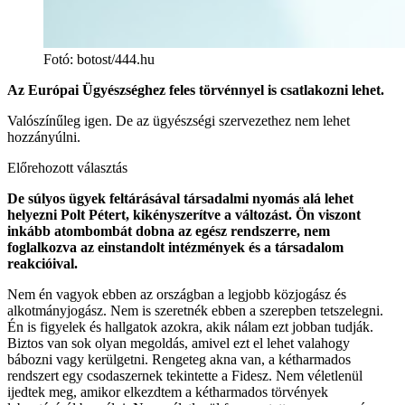
Fotó
:
botost/444.hu
Az Európai Ügyészséghez feles törvénnyel is csatlakozni lehet.
Valószínűleg igen. De az ügyészségi szervezethez nem lehet
hozzányúlni.
Előrehozott választás
De súlyos ügyek feltárásával társadalmi nyomás alá lehet
helyezni Polt Pétert, kikényszerítve a változást. Ön viszont
inkább atombombát dobna az egész rendszerre, nem
foglalkozva az einstandolt intézmények és a társadalom
reakcióival.
Nem én vagyok ebben az országban a legjobb közjogász és
alkotmányjogász. Nem is szeretnék ebben a szerepben tetszelegni.
Én is figyelek és hallgatok azokra, akik nálam ezt jobban tudják.
Biztos van sok olyan megoldás, amivel ezt el lehet valahogy
bábozni vagy kerülgetni. Rengeteg akna van, a kétharmados
rendszert egy csodaszernek tekintette a Fidesz. Nem véletlenül
ijedtek meg, amikor elkezdtem a kétharmados törvények