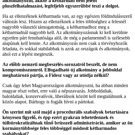
alkotmányozni, akkor a kétharmad nem jelent
pluszfelhatalmazást, legfeljebb egyszerűbbé teszi a dolgot.
Ha az ellenzéknek kétharmada van, az egy egészen földindulásszerű
változás lesz. Hiszen az ellenzéknek a feles többséghez a felesnél
nagyobb választói támogatottság, a kétharmadhoz meg a
kétharmadnál nagyobb kell. Az alkotmányozásnak ki kell kerülnie
egyetlen párt fennhatósága alól, de még a parlamentnél is szélesebb
alapúnak kell lennie. Az alkotmányozás nem csak a törvényhozók
feladata, és sokkal stabilabbak is azok az országok és alkotmányok,
ahol ezt a lépést megteszik.
Az előbb nemzeti megbeszélés-sorozatról beszélt, de nem
kompromisszumról. Elfogadható új alkotmány a jobboldal
meghatározó pártja, a Fidesz vagy az utódja nélkül?
Csak úgy lehet Magyarországon alkotmányozni, ha abban minden
magyar részt vehet, erre való a népszavazás. Jobboldaliak,
baloldaliak, konzervatívok, liberálisok között kell megtalálnunk a
közös alapot. Bárhogy is fogják hívni a pártokat.
Ön szerint mit szól majd a procedurális szabályok betartására
kényesen figyelő, és épp ezért gyakran tehetetlennek és
túlbürokratizáltnak tűnő brüsszeli adminisztráció, amikor az ön
kormánytöbbsége feles többséggel módosít kétharmados
szabályokat?