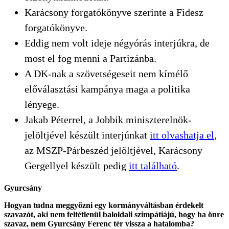
Karácsony forgatókönyve szerinte a Fidesz
forgatókönyve.
Eddig nem volt ideje négyórás interjúkra, de
most el fog menni a Partizánba.
A DK-nak a szövetségeseit nem kímélő
előválasztási kampánya maga a politika
lényege.
Jakab Péterrel, a Jobbik miniszterelnök-
jelöltjével készült interjúnkat
itt olvashatja el
,
az MSZP-Párbeszéd jelöltjével, Karácsony
Gergellyel készült pedig
itt található
.
Gyurcsány
Hogyan tudna meggyőzni egy kormányváltásban érdekelt
szavazót, aki nem feltétlenül baloldali szimpátiájú, hogy ha önre
szavaz, nem Gyurcsány Ferenc tér vissza a hatalomba?