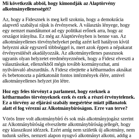
Mi következik abból, hogy kimondják az Alaptörvény
alkotmányellenességét?
Az, hogy a Fidesznek is meg kell szoknia, hogy a demokrácia
alapvető szabályai rájuk is érvényesek. A választás lényege, hogy
egy nemzet mandátumot ad egy politikai erőnek arra, hogy az
országot irányítsa. Ez még az Alaptörvényben is benne van. Az
alkotmányellenes törvényhelyeket pedig azért kell hatályon kívül
helyezni akár egyszerű többséggel is, mert azok éppen a népakarat
érvényesülését akadályozzák. Az alkotmányellenes passzusok
ugyanis olyan helyzetet eredményeznének, hogy a Fidesz elveszti a
választásokat, ellenzékből mégis tovább kormányozhat, ami
nyilvánvaló abszurditás. A Fidesz elrejtette a kétharmados aknákat
és bebetonozta a pártkatonáit fontos intézmények élére, amivel
alkotmányellenes helyzet jön létre.
Hoz egy feles törvényt a parlament, hogy ezeknek a
kétharmados törvényeknek ezek és ezek a részei érvénytelenek.
Ez a törvény az eljárási szabály megsértése miatt pillanatok
alatt el fog vérezni az Alkotmánybíróságon. Erre van terve?
Vörös Imre volt alkotmánybíró és sok más alkotmányjogász szerint
az Alkotmánybíróság elveszítette alkotmánybíróság-jellegét, hogy
egy klasszikust idézzek. Ezért amíg nem születik új alkotmány, nem
tudunk széles, nemzeti alapon nyugvó alkotmányt alkotni, addig a