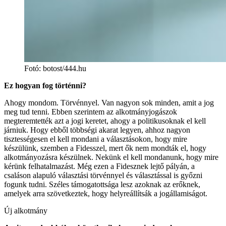
Fotó
:
botost/444.hu
Ez hogyan fog történni?
Ahogy mondom. Törvénnyel. Van nagyon sok minden, amit a jog
meg tud tenni. Ebben szerintem az alkotmányjogászok
megteremtették azt a jogi keretet, ahogy a politikusoknak el kell
járniuk. Hogy ebből többségi akarat legyen, ahhoz nagyon
tisztességesen el kell mondani a választásokon, hogy mire
készülünk, szemben a Fidesszel, mert ők nem mondták el, hogy
alkotmányozásra készülnek. Nekünk el kell mondanunk, hogy mire
kérünk felhatalmazást. Még ezen a Fidesznek lejtő pályán, a
csaláson alapuló választási törvénnyel és választással is győzni
fogunk tudni. Széles támogatottsága lesz azoknak az erőknek,
amelyek arra szövetkeztek, hogy helyreállítsák a jogállamiságot.
Új alkotmány