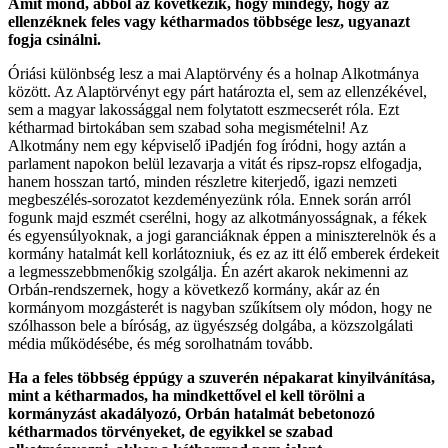
Amit mond, abból az következik, hogy mindegy, hogy az
ellenzéknek feles vagy kétharmados többsége lesz, ugyanazt
fogja csinálni.
Óriási különbség lesz a mai Alaptörvény és a holnap Alkotmánya
között. Az Alaptörvényt egy párt határozta el, sem az ellenzékével,
sem a magyar lakossággal nem folytatott eszmecserét róla. Ezt
kétharmad birtokában sem szabad soha megismételni! Az
Alkotmány nem egy képviselő iPadjén fog íródni, hogy aztán a
parlament napokon belül lezavarja a vitát és ripsz-ropsz elfogadja,
hanem hosszan tartó, minden részletre kiterjedő, igazi nemzeti
megbeszélés-sorozatot kezdeményezünk róla. Ennek során arról
fogunk majd eszmét cserélni, hogy az alkotmányosságnak, a fékek
és egyensúlyoknak, a jogi garanciáknak éppen a miniszterelnök és a
kormány hatalmát kell korlátozniuk, és ez az itt élő emberek érdekeit
a legmesszebbmenőkig szolgálja. Én azért akarok nekimenni az
Orbán-rendszernek, hogy a következő kormány, akár az én
kormányom mozgásterét is nagyban szűkítsem oly módon, hogy ne
szólhasson bele a bíróság, az ügyészség dolgába, a közszolgálati
média működésébe, és még sorolhatnám tovább.
Ha a feles többség éppúgy a szuverén népakarat kinyilvánítása,
mint a kétharmados, ha mindkettővel el kell törölni a
kormányzást akadályozó, Orbán hatalmát bebetonozó
kétharmados törvényeket, de egyikkel se szabad