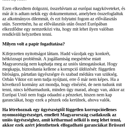
Ezen elkezdtem dolgozni, összehívtam az európai nagyköveteket, és
már át is adtam nekik egy dokumentumot, amelyben összefoglaltuk
az alkotmányos dilemmát, és ezt folytatni fogom az előválasztás
után. Szeretném, ha az előválasztás után ősszel Európában
elkezdődne egy nemzetközi vita, hogy mit lehet ilyen valóban
rendkívüli helyzetben tenni.
Milyen volt a papír fogadtatása?
Kifejezetten nyitottságot láttam. Hadd vázoljak egy konkrét,
hétköznapi problémát. A jogállamiság megsértése miatt
Magyarország nem kaphatja meg az uniós támogatásokat. Hogy
megkapja, biztosítania kellene a korrupció üldözését: független
bíróságra, pártatlan ügyészségre és szabad médiára van szükség.
Orbán Viktor ezt nem tudja nyújtani, erre ő már nem képes. Ha a
következő kormány azt mondja, hogy elnézést, de nem tudunk mit
tenni, nincs kétharmadunk, minden úgy marad, ahogy van, akkor az
Európai Unió nem fogja odaadni a pénzeket, hiszen nem kap
garanciákat, hogy ezek a pénzek oda kerülnek, ahova valók.
Ha létrehoznak egy ügyészségtől független korrupcióellenes
nyomozóügyészséget, emellett Magyarország csatlakozik az
uniós ügyészséghez, amit kétharmad nélkül is meg lehet tenni,
akkor ezek azért jelenthetnek elfogadható garanciákat Brüsszel