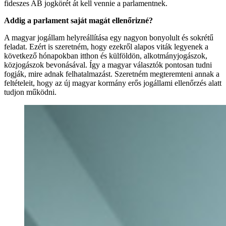
fideszes AB jogkörét át kell vennie a parlamentnek.
Addig a parlament saját magát ellenőrizné?
A magyar jogállam helyreállítása egy nagyon bonyolult és sokrétű
feladat. Ezért is szeretném, hogy ezekről alapos viták legyenek a
következő hónapokban itthon és külföldön, alkotmányjogászok,
közjogászok bevonásával. Így a magyar választók pontosan tudni
fogják, mire adnak felhatalmazást. Szeretném megteremteni annak a
feltételeit, hogy az új magyar kormány erős jogállami ellenőrzés alatt
tudjon működni.