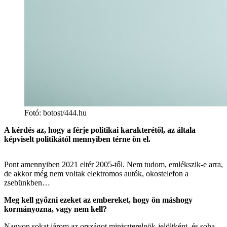
Fotó
:
botost/444.hu
A kérdés az, hogy a férje politikai karakterétől, az általa
képviselt politikától mennyiben térne ön el.
Pont amennyiben 2021 eltér 2005-től. Nem tudom, emlékszik-e arra,
de akkor még nem voltak elektromos autók, okostelefon a
zsebünkben…
Meg kell győzni ezeket az embereket, hogy ön máshogy
kormányozna, vagy nem kell?
Nagyon sokat járom az országot miniszterelnök-jelöltként, és soha,