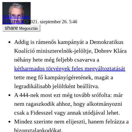
Miklósi Gábor
POLITIKA
2021. szeptember 26. 5:46
Megosztás
Addig is rámenős kampányát a Demokratikus
Koalíció miniszterelnök-jelöltje, Dobrev Klára
néhány hete még feljebb csavarva a
kétharmados törvények feles megváltoztatását
tette meg fő kampányígéretének, magát a
legradikálisabb jelöltként beállítva.
A 444-nek most ezt még tovább srófolta: már
nem ragaszkodik ahhoz, hogy alkotmányozni
csak a Fidesszel vagy annak utódjával lehet.
Mindez szerinte nem elijeszti, hanem felrázza a
bizonytalankodókat.