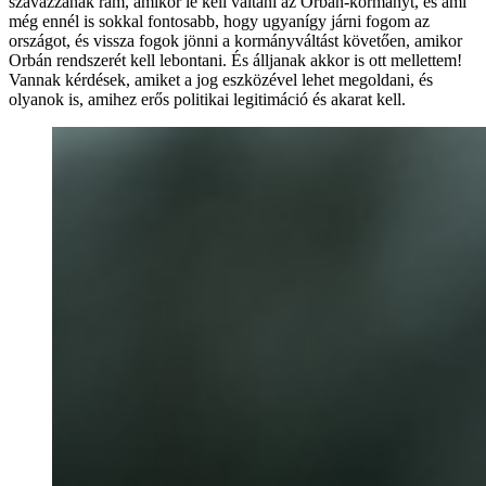
szavazzanak rám, amikor le kell váltani az Orbán-kormányt, és ami
még ennél is sokkal fontosabb, hogy ugyanígy járni fogom az
országot, és vissza fogok jönni a kormányváltást követően, amikor
Orbán rendszerét kell lebontani. És álljanak akkor is ott mellettem!
Vannak kérdések, amiket a jog eszközével lehet megoldani, és
olyanok is, amihez erős politikai legitimáció és akarat kell.