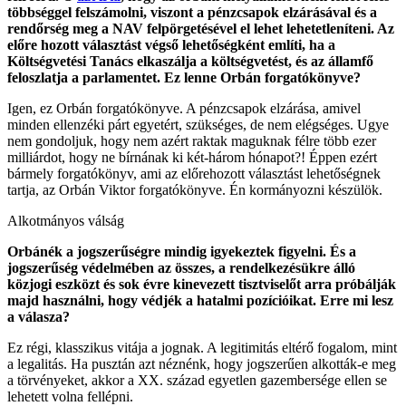
többséggel felszámolni, viszont a pénzcsapok elzárásával és a
rendőrség meg a NAV felpörgetésével el lehet lehetetleníteni. Az
előre hozott választást végső lehetőségként említi, ha a
Költségvetési Tanács elkaszálja a költségvetést, és az államfő
feloszlatja a parlamentet. Ez lenne Orbán forgatókönyve?
Igen, ez Orbán forgatókönyve. A pénzcsapok elzárása, amivel
minden ellenzéki párt egyetért, szükséges, de nem elégséges. Ugye
nem gondoljuk, hogy nem azért raktak maguknak félre több ezer
milliárdot, hogy ne bírnának ki két-három hónapot?! Éppen ezért
bármely forgatókönyv, ami az előrehozott választást lehetőségnek
tartja, az Orbán Viktor forgatókönyve. Én kormányozni készülök.
Alkotmányos válság
Orbánék a jogszerűségre mindig igyekeztek figyelni. És a
jogszerűség védelmében az összes, a rendelkezésükre álló
közjogi eszközt és sok évre kinevezett tisztviselőt arra próbálják
majd használni, hogy védjék a hatalmi pozícióikat. Erre mi lesz
a válasza?
Ez régi, klasszikus vitája a jognak. A legitimitás eltérő fogalom, mint
a legalitás. Ha pusztán azt néznénk, hogy jogszerűen alkották-e meg
a törvényeket, akkor a XX. század egyetlen gazembersége ellen se
lehetett volna fellépni.