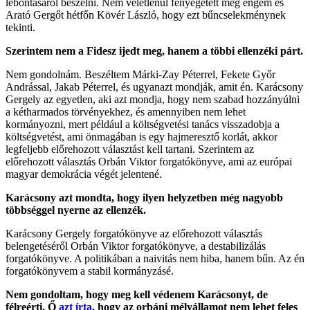
lebontásáról beszélni. Nem véletlenül fenyegetett meg engem és
Arató Gergőt hétfőn Kövér László, hogy ezt bűncselekménynek
tekinti.
Szerintem nem a Fidesz ijedt meg, hanem a többi ellenzéki párt.
Nem gondolnám. Beszéltem Márki-Zay Péterrel, Fekete Győr
Andrással, Jakab Péterrel, és ugyanazt mondják, amit én. Karácsony
Gergely az egyetlen, aki azt mondja, hogy nem szabad hozzányúlni
a kétharmados törvényekhez, és amennyiben nem lehet
kormányozni, mert például a költségvetési tanács visszadobja a
költségvetést, ami önmagában is egy hajmeresztő korlát, akkor
legfeljebb előrehozott választást kell tartani. Szerintem az
előrehozott választás Orbán Viktor forgatókönyve, ami az európai
magyar demokrácia végét jelentené.
Karácsony azt mondta, hogy ilyen helyzetben még nagyobb
többséggel nyerne az ellenzék.
Karácsony Gergely forgatókönyve az előrehozott választás
belengetéséről Orbán Viktor forgatókönyve, a destabilizálás
forgatókönyve. A politikában a naivitás nem hiba, hanem bűn. Az én
forgatókönyvem a stabil kormányzásé.
Nem gondoltam, hogy meg kell védenem Karácsonyt, de
félreérti. Ő
azt írta
, hogy az orbáni mélyállamot nem lehet feles