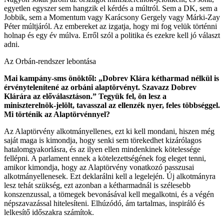
egyetlen egyszer sem hangzik el kérdés a múltról. Sem a DK, sem a
Jobbik, sem a Momentum vagy Karácsony Gergely vagy Márki-Zay
Péter múltjáról. Az embereket az izgatja, hogy mi fog velük történni
holnap és egy év múlva. Erről szól a politika és ezekre kell jó választ
adni.
Az Orbán-rendszer lebontása
Mai kampány-sms önöktől: „Dobrev Klára kétharmad nélkül is
érvénytelenítené az orbáni alaptörvényt. Szavazz Dobrev
Klárára az előválasztáson.” Tegyük fel, ön lesz a
miniszterelnök-jelölt, tavasszal az ellenzék nyer, feles többséggel.
Mi történik az Alaptörvénnyel?
Az Alaptörvény alkotmányellenes, ezt ki kell mondani, hiszen még
saját maga is kimondja, hogy senki sem törekedhet kizárólagos
hatalomgyakorlásra, és az ilyen ellen mindenkinek kötelessége
fellépni. A parlament ennek a kötelezettségének fog eleget tenni,
amikor kimondja, hogy az Alaptörvény vonatkozó passzusai
alkotmányellenesek. Ezt deklarálni kell a legelején. Új alkotmányra
lesz tehát szükség, ezt azonban a kétharmadnál is szélesebb
konszenzussal, a tömegek bevonásával kell megalkotni, és a végén
népszavazással hitelesíteni. Elhúzódó, ám tartalmas, inspiráló és
lelkesítő időszakra számítok.