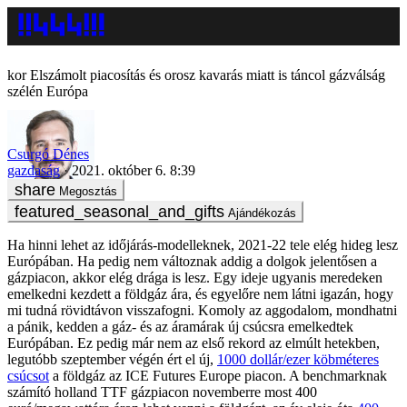
Elszámolt piacosítás és orosz kavarás miatt is táncol gázválság
szélén Európa
Csurgó Dénes
gazdaság
2021. október 6. 8:39
Megosztás
Ajándékozás
Ha hinni lehet az időjárás-modelleknek, 2021-22 tele elég hideg lesz
Európában. Ha pedig nem változnak addig a dolgok jelentősen a
gázpiacon, akkor elég drága is lesz. Egy ideje ugyanis meredeken
emelkedni kezdett a földgáz ára, és egyelőre nem látni igazán, hogy
mi tudná rövidtávon visszafogni. Komoly az aggodalom, mondhatni
a pánik, kedden a gáz- és az áramárak új csúcsra emelkedtek
Európában. Ez pedig már nem az első rekord az elmúlt hetekben,
legutóbb szeptember végén ért el új,
1000 dollár/ezer köbméteres
csúcsot
a földgáz az ICE Futures Europe piacon. A benchmarknak
számító holland TTF gázpiacon novemberre most 400