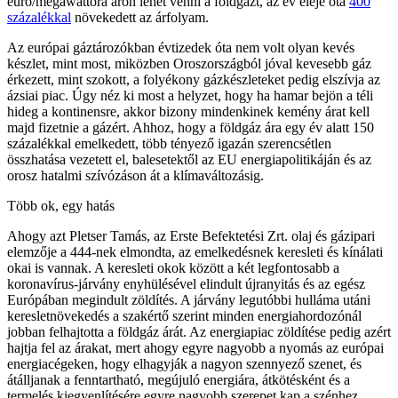
euró/megawattóra áron lehet venni a földgázt, az év eleje óta
400
százalékkal
növekedett az árfolyam.
Az európai gáztározókban évtizedek óta nem volt olyan kevés
készlet, mint most, miközben Oroszországból jóval kevesebb gáz
érkezett, mint szokott, a folyékony gázkészleteket pedig elszívja az
ázsiai piac. Úgy néz ki most a helyzet, hogy ha hamar bejön a téli
hideg a kontinensre, akkor bizony mindenkinek kemény árat kell
majd fizetnie a gázért. Ahhoz, hogy a földgáz ára egy év alatt 150
százalékkal emelkedett, több tényező igazán szerencsétlen
összhatása vezetett el, balesetektől az EU energiapolitikáján és az
orosz hatalmi szívózáson át a klímaváltozásig.
Több ok, egy hatás
Ahogy azt Pletser Tamás, az Erste Befektetési Zrt. olaj és gázipari
elemzője a 444-nek elmondta, az emelkedésnek keresleti és kínálati
okai is vannak. A keresleti okok között a két legfontosabb a
koronavírus-járvány enyhülésével elindult újranyitás és az egész
Európában megindult zöldítés. A járvány legutóbbi hulláma utáni
keresletnövekedés a szakértő szerint minden energiahordozónál
jobban felhajtotta a földgáz árát. Az energiapiac zöldítése pedig azért
hajtja fel az árakat, mert ahogy egyre nagyobb a nyomás az európai
energiacégeken, hogy elhagyják a nagyon szennyező szenet, és
átálljanak a fenntartható, megújuló energiára, átkötésként és a
termelés kiegyenlítésére egyre nagyobb szerepet kap a szénhez