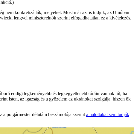
ankció.)
 nem konkretizálták, melyeket. Most már azt is tudjuk, az Unióban
iecki lengyel miniszterelnök szerint elfogadhatatlan ez a kivételezés,
a háború eddigi legkeményebb és legkegyetlenebb óráin vannak túl, ha
rint Isten, az igazság és a győzelem az ukránokat szolgálja, hiszen ők
Az alpolgármester délutáni beszámolója szerint
a halottakat sem tudják