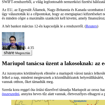
SWIFT-rendszerből, a világ legfontosabb nemzetközi fizetési hálózatá
Az EU, az Egyesült Államok, Nagy-Britannia és Kanada szombaton kö
úgy választották ki a célpontokat, hogy az energiapiaci kifizetéseket
és minden cégre a maximális szankciót kell kivetni, amely finanszíroz
A hét bankot március 12-én kapcsolják le a rendszerről. (
Reuters
)
Szurovecz Illés
2022. március 3. 4:35
Megosztás
Mariupol tanácsa üzent a lakosoknak: az 
Az iszonyatos körülmények ellenére a mariupoli városi tanács lelkesít
felkel a nap, mindent megtesznek a közműhálózatok helyreállításáért, 
vannak otthon, őket támadták meg.
Szerda kora reggel óta óriási tűzerővel támadja Mariupolt az orosz ha
összeszedni
, annyira heves tűz alatt vannak, életveszélyes elhagyni a 