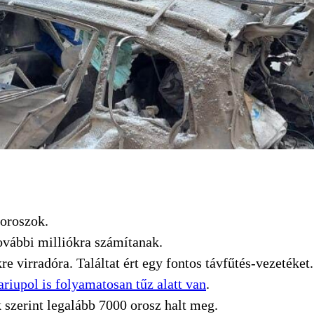
 oroszok.
ovábbi milliókra számítanak.
e virradóra. Találtat ért egy fontos távfűtés-vezetéket.
riupol is folyamatosan tűz alatt van
.
 szerint legalább 7000 orosz halt meg.