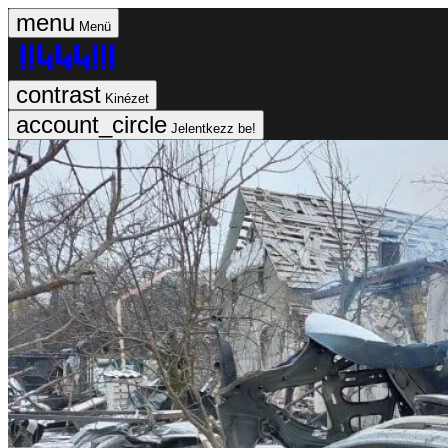
Menü
Kinézet
Jelentkezz be!