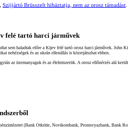
t,
Szijjártó Brüsszelt hibáztatja, nem az orosz támadást
.
 felé tartó harci járművek
tat sem haladtak előre a Kijev felé tartó orosz harci járművek. John K
ikai nehézségek és az ukrán ellenállás is közrejátszhat ebben.
gytán az üzemanyaguk és az élelmiszerük. A orosz ellőnérzés alá került
ndszerből
pénzintézetet (Bank Otkritie, Novikombank, Promsvyazbank, Bank Ros