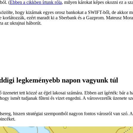
ból. (
Ebben a cikkben írtunk róla
, milyen károkat képes okozni ez a sz
zölte, hogy kizárnak egyes orosz bankokat a SWIFT-ből, de akkor még
 ne korlátozzák, ezért maradt ki a Sberbank és a Gazprom. Mateusz Moraw
za az ukrajnai háborút.
eddigi legkeményebb napon vagyunk túl
ő üzenetet tett közzé az éjjel lakosai számára. Ebben azt ígérték: bár 
hogy ismét tudjanak fűteni és vizet engedni. A városvezetők üzenete sze
dsereg, hiszen stratégiai szempontból nagyon fontos városról van szó. 
pincéket.