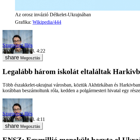
Az orosz invázió Délkelet-Ukrajnában
Grafika
:
Wikipedia/444
Szurovecz Illés
2022. március 3. 4:22
Megosztás
Legalább három iskolát eltaláltak Harkiv
Több északkelet-ukrajnai városban, köztük Akhtirkában és Harkivban 
korábban beszámoltunk róla, kedden a polgármesteri hivatal egy rész
Szurovecz Illés
2022. március 3. 4:11
Megosztás
ENSZ: Egymillió menekült hagyta el Ukra