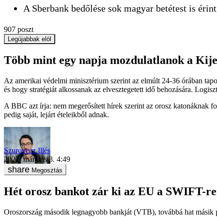
A Sberbank bedőlése sok magyar betétest is érin
907
poszt
Legújabbak elöl
Több mint egy napja mozdulatlanok a Kijev
Az amerikai védelmi minisztérium szerint az elmúlt 24-36 órában tapod
és hogy stratégiát alkossanak az elvesztegetett idő behozására. Logiszt
A BBC azt írja: nem megerősített hírek szerint az orosz katonáknak fo
pedig saját, lejárt ételeikből adnak.
Szurovecz Illés
2022. március 3. 4:49
Megosztás
Hét orosz bankot zár ki az EU a SWIFT-re
Oroszország második legnagyobb bankját (VTB), továbbá hat másik 