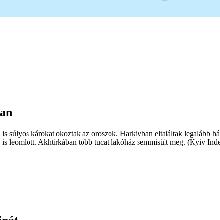
ban
is súlyos károkat okoztak az oroszok. Harkivban eltaláltak legalább h
e is leomlott. Akhtirkában több tucat lakóház semmisült meg. (Kyiv Ind
jnát