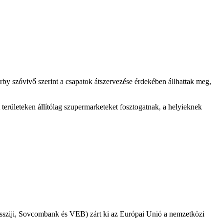
irby szóvivő szerint a csapatok átszervezése érdekében állhattak meg,
 területeken állítólag szupermarketeket fosztogatnak, a helyieknek
sziji, Sovcombank és VEB) zárt ki az Európai Unió a nemzetközi