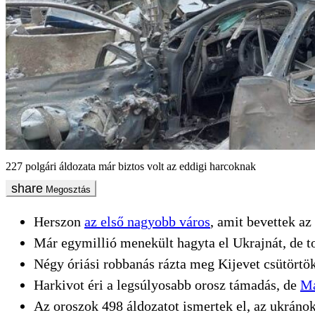
227 polgári áldozata már biztos volt az eddigi harcoknak
Megosztás
Herszon
az első nagyobb város
, amit bevettek az
Már egymillió menekült hagyta el Ukrajnát, de t
Négy óriási robbanás rázta meg Kijevet csütörtökr
Harkivot éri a legsúlyosabb orosz támadás, de
Ma
Az oroszok 498 áldozatot ismertek el, az ukránok