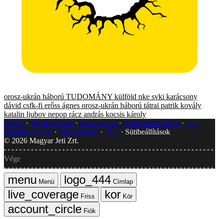
orosz-ukrán háború
TUDOMÁNY
külföld
nke svki
karácsony
dávid
csfk-fi
erőss ágnes
orosz-ukrán háború
tátrai patrik
kovály
katalin
ljubov nepop
rácz andrás
kocsis károly
GYIK
Hibát jelentek
Impresszum
Javítások kezelése
Jogi
dokumentumok
Médiaajánlat
RSS
Sütibeállítások
©
2026
Magyar Jeti Zrt.
Vége
Menü
Címlap
Friss
Kör
Fiók