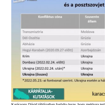
Karácsony Dávid táblázatban foglalta össze, hogy mekkora terüle