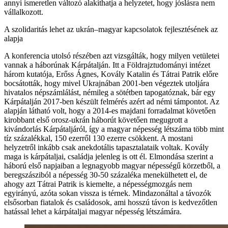
annyi ismeretlen változó alakíthatja a helyzetet, hogy jóslásra nem
vállalkozott.
A szolidaritás lehet az ukrán–magyar kapcsolatok fejlesztésének az
alapja
A konferencia utolsó részében azt vizsgálták, hogy milyen vetületei
vannak a háborúnak Kárpátalján. Itt a Földrajztudományi intézet
három kutatója, Erőss Ágnes, Kovály Katalin és Tátrai Patrik előre
bocsátották, hogy mivel Ukrajnában 2001-ben végeztek utoljára
hivatalos népszámlálást, némileg a sötétben tapogatóznak, bár egy
Kárpátalján 2017-ben készült felmérés azért ad némi támpontot. Az
alapján látható volt, hogy a 2014-es majdani forradalmat követően
kirobbant első orosz-ukrán háborút követően megugrott a
kivándorlás Kárpátaljáról, így a magyar népesség létszáma több mint
tíz százalékkal, 150 ezerről 130 ezerre csökkent. A mostani
helyzetről inkább csak anekdotális tapasztalataik voltak. Kovály
maga is kárpátaljai, családja jelenleg is ott él. Elmondása szerint a
háború első napjaiban a legnagyobb magyar népességű körzetből, a
beregszásziból a népesség 30-50 százaléka menekülhetett el, de
ahogy azt Tátrai Patrik is kiemelte, a népességmozgás nem
egyirányú, azóta sokan vissza is térnek. Mindazonáltal a távozók
elsősorban fiatalok és családosok, ami hosszú távon is kedvezőtlen
hatással lehet a kárpátaljai magyar népesség létszámára.