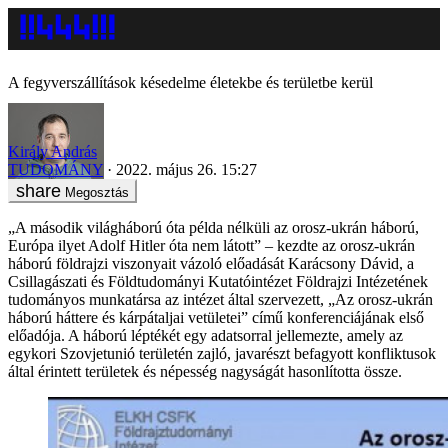
A fegyverszállítások késedelme életekbe és területbe kerül
Király András
TUDOMÁNY
2022. május 26. 15:27
Megosztás
„A második világháború óta példa nélküli az orosz-ukrán háború,
Európa ilyet Adolf Hitler óta nem látott” – kezdte az orosz-ukrán
háború földrajzi viszonyait vázoló előadását Karácsony Dávid, a
Csillagászati és Földtudományi Kutatóintézet Földrajzi Intézetének
tudományos munkatársa az intézet által szervezett, „Az orosz-ukrán
háború háttere és kárpátaljai vetületei” című konferenciájának első
előadója. A háború léptékét egy adatsorral jellemezte, amely az
egykori Szovjetunió területén zajló, javarészt befagyott konfliktusok
által érintett területek és népesség nagyságát hasonlította össze.