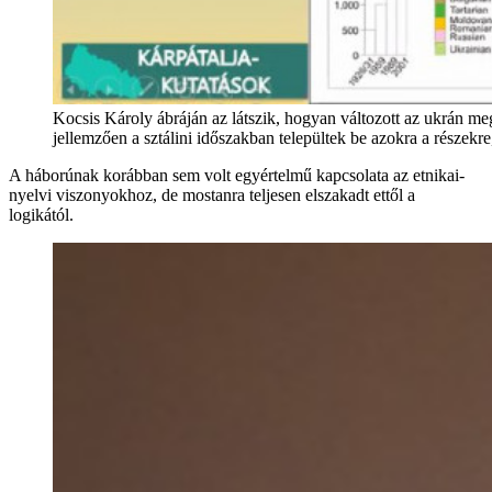
Kocsis Károly ábráján az látszik, hogyan változott az ukrán me
jellemzően a sztálini időszakban települtek be azokra a részekr
A háborúnak korábban sem volt egyértelmű kapcsolata az etnikai-
nyelvi viszonyokhoz, de mostanra teljesen elszakadt ettől a
logikától.