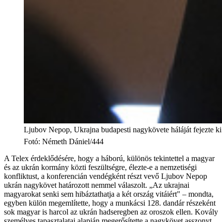
Ljubov Nepop, Ukrajna budapesti nagykövete háláját fejezte ki
Fotó
:
Németh Dániel/444
A Telex érdeklődésére, hogy a háború, különös tekintettel a magyar
és az ukrán kormány közti feszültségre, élezte-e a nemzetiségi
konfliktust, a konferencián vendégként részt vevő Ljubov Nepop
ukrán nagykövet határozott nemmel válaszolt. „Az ukrajnai
magyarokat senki sem hibáztathatja a két ország vitáiért" – mondta,
egyben külön megemlítette, hogy a munkácsi 128. dandár részeként
sok magyar is harcol az ukrán hadseregben az oroszok ellen. Kovály
személyes tapasztalatai alapján megerősítette a nagykövet asszonyt.