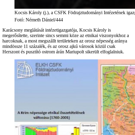
Kocsis Károly (j.), a CSFK Födrajztudományi Intézetének igazg
Fotó
:
Németh Dániel/444
Karácsony meglátását intézetigazgatója, Kocsis Károly is
megerősítette, szerinte sincs semmi köze az etnikai viszonyokhoz a
harcoknak, a most megszállt területeken az orosz népesség aránya
mindössze 11 százalék, és az orosz ajkú városok közül csak
Herszont és pusztító ostrom árán Mariupolt sikerült elfoglalniuk.