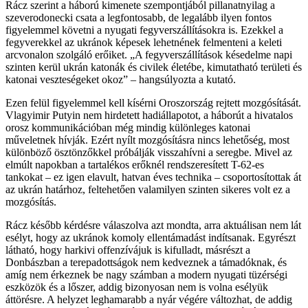
Rácz szerint a háború kimenete szempontjából pillanatnyilag a
szeverodonecki csata a legfontosabb, de legalább ilyen fontos
figyelemmel követni a nyugati fegyverszállításokra is. Ezekkel a
fegyverekkel az ukránok képesek lehetnének felmenteni a keleti
arcvonalon szolgáló erőiket. „A fegyverszállítások késedelme napi
szinten kerül ukrán katonák és civilek életébe, kimutatható területi és
katonai veszteségeket okoz” – hangsúlyozta a kutató.
Ezen felül figyelemmel kell kísérni Oroszország rejtett mozgósítását.
Vlagyimir Putyin nem hirdetett hadiállapotot, a háborút a hivatalos
orosz kommunikációban még mindig különleges katonai
műveletnek hívják. Ezért nyílt mozgósításra nincs lehetőség, most
különböző ösztönzőkkel próbálják visszahívni a seregbe. Mivel az
elmúlt napokban a tartalékos erőknél rendszeresített T-62-es
tankokat – ez igen elavult, hatvan éves technika – csoportosítottak át
az ukrán határhoz, feltehetően valamilyen szinten sikeres volt ez a
mozgósítás.
Rácz később kérdésre válaszolva azt mondta, arra aktuálisan nem lát
esélyt, hogy az ukránok komoly ellentámadást indítsanak. Egyrészt
látható, hogy harkivi offenzívájuk is kifulladt, másrészt a
Donbászban a terepadottságok nem kedveznek a támadóknak, és
amíg nem érkeznek be nagy számban a modern nyugati tüzérségi
eszközök és a lőszer, addig bizonyosan nem is volna esélyük
áttörésre. A helyzet leghamarabb a nyár végére változhat, de addig