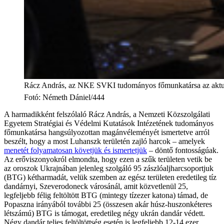
Rácz András, az NKE SVKI tudományos főmunkatársa az aktuális
Fotó
:
Németh Dániel/444
A harmadikként felszólaló Rácz András, a Nemzeti Közszolgálati
Egyetem Stratégiai és Védelmi Kutatások Intézetének tudományos
főmunkatársa hangsúlyozottan magánvéleményét ismertetve arról
beszélt, hogy a most Luhanszk területén zajló harcok – amelyek
menetét folyamatosan követjük és ismertetjük
– döntő fontosságúak.
Az erőviszonyokról elmondta, hogy ezen a szűk területen vetik be
az oroszok Ukrajnában jelenleg szolgáló 95 zászlóaljharcsoportjuk
(BTG) kétharmadát, velük szemben az egész területen eredetileg tíz
dandárnyi, Szeverodoneck városánál, amit közvetlenül 25,
legfeljebb félig feltöltött BTG (mintegy tízezer katona) támad, de
Popaszna irányából további 25 (összesen akár húsz-huszonkéteres
létszámú) BTG is támogat, eredetileg négy ukrán dandár védett.
Négy dandár teljes feltöltöttség esetén is legfeljebb 12-14 ezer