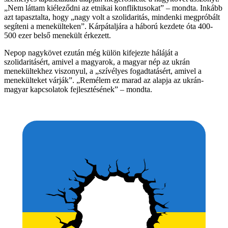
„Nem láttam kiéleződni az etnikai konfliktusokat” – mondta. Inkább
azt tapasztalta, hogy „nagy volt a szolidaritás, mindenki megpróbált
segíteni a menekülteken”. Kárpátaljára a háború kezdete óta 400-
500 ezer belső menekült érkezett.
Nepop nagykövet ezután még külön kifejezte háláját a
szolidaritásért, amivel a magyarok, a magyar nép az ukrán
menekültekhez viszonyul, a „szívélyes fogadtatásért, amivel a
menekülteket várják”. „Remélem ez marad az alapja az ukrán-
magyar kapcsolatok fejlesztésének” – mondta.