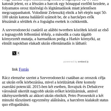
katonát jelent, ez a létszám a harcok egy hónappal ezelőtti kezdete, a
folyamatos orosz tüzérségi és légitámadások miatt jelentősen
megcsappanhatott. Volodimir Zelenszkij elnök a hét elején napi 50-
100 ukrán katona haláláról számolt be, de a harcképes erők
létszámát a sérültek és a fogságba esettek is csökkentik.
A szeverodonecki csatáról az alábbi tweetben közöltek közül az első
a legnagyobb felbontású térkép, a második a csata tágabb
környezetét mutatja, a harmadikon pedig a Harkiv környéki, az
elmúlt napokban elakadt ukrán ellentámadás is látható:
Forrás
Rácz elemzése szerint a Szeverodonecki csatában az oroszok célja
az ukrán erők körbezárása, mivel a körülzártak élete komoly
zsarolási potenciál. 2015-ben két esetben, Ilovajszk és Debalceve
városánál sikerült nagyobb ukrán erőket körülzárniuk, amivel
rákényszerítették az akkori ukrán elnököt, Petro Porosenkót a két
minszki tűzszüneti egyezmény aláírására, a harctéren kialakult status
quo elfogadására.