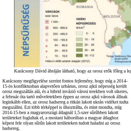
Karácsony Dávid ábráján látható, hogy az orosz erők főleg a leg
Karácsony megfigyelése szerint fontos fejlemény, hogy míg a 2014-
15-ös konfliktusban alapvetően urbánus, orosz ajkú népesség került
orosz megszállás alá, és a hibrid invázió városi terekben volt sikeres,
a február óta tartó műveletekben éppen az orosz ajkú városok állnak
leginkább ellen, az orosz hadsereg a ritkán lakott ukrán vidéket tudta
megszállni. Ezt több térképpel is illusztrálta, és mint mondta, míg
2014-15-ben a magyarországi átlagnál 1,5-szer sűrűbben lakott
területeket foglaltak el, a mostani háborúban a magyar átlaghoz
képest fele olyan sűrűn lakott területeken tudott haladni az orosz
hadsereg.