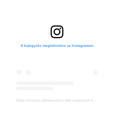
A bejegyzés megtekintése az Instagramon
Réka Schobert (@rekarubint) által megosztott bejegyzés