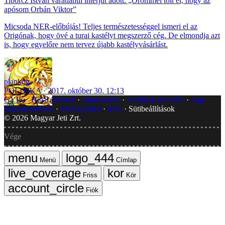
Tiborcz István váratlanul interjút adott: „Örömmel tölt el, hogy az
apósom Orbán Viktor”
Micsoda NER-előbújás! Teljes természetességgel ismeri el az
Origónak, hogy övé a turai kastélyt megszerző cég. De elmondja azt
is, hogy egyelőre nem tervez újabb kastélyvásárlást.
plankog
POLITIKA
2017. október 30. 12:13
GYIK
Hibát jelentek
Impresszum
Javítások kezelése
Jogi
dokumentumok
Médiaajánlat
RSS
Sütibeállítások
©
2026
Magyar Jeti Zrt.
Vége
Menü
Címlap
Friss
Kör
Fiók