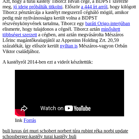
Azt, hogy a turai kastély Tiborcz István cége, a BDPST szerezte
meg,
jó ideig próbálták titkolni
. Először
a 444 írt arról
, hogy kilógott
Tiborcz pénztárcája a kastélyt megszerző cégháló mögül, amikor
pedig már nyilvánosságra került volna a BDPST
részvénykönyvének tartalma, Tiborcz egy
baráti Origo-interjúban
elismerte, hogy tulajdonos a cégnél. Tiborcz aztán
minősített
többséget szerzett
a cégben, ami aztán megvásárolta Mészáros
Lőrinc magántőkealapjától az Appeninn Holding Zrt. 20,59
százalékát, így először került
nyíltan is
Mészáros-vagyon Orbán
Viktor családjához.
A kastélyról 2014-ben ezt a videót készítettük:
Forrás
buli
luxus
úri muri
schobert norbert
túra
rubint réka
norbi update
schossberger-kastély
turai kastély
buli