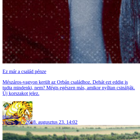
Ez már a család pénze
Mészáros-vagyon került az Orbán családhoz. Dehát ezt eddig is
tudta mindenki, nem? Mégis egészen más, amikor nyíltan csinálják.
Új korszakot jelez.
plankog
vélemény
2018. augusztus 23. 14:02