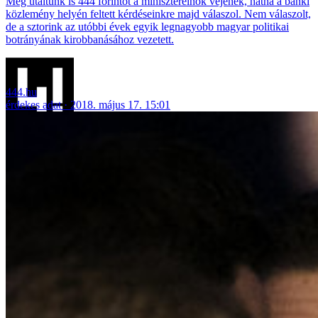
Még utaltunk is 444 forintot a miniszterelnök vejének, hátha a banki
közlemény helyén feltett kérdéseinkre majd válaszol. Nem válaszolt,
de a sztorink az utóbbi évek egyik legnagyobb magyar politikai
botrányának kirobbanásához vezetett.
444.hu
érdekes adat
2018. május 17. 15:01