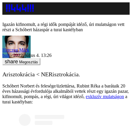
Igazán kifinomult, a régi idők pompáját idéző, úri mulatságon vett
részt a Schóbert házaspár a turai kastélyban
Herczeg Márk
buli
2022. július 4. 13:26
Megosztás
Arisztokrácia < NERisztrokácia.
Schóbert Norbert és felesége/üzlettársa, Rubint Réka a barátaik 20
éves házassági évfordulója alkalmából vettek részt egy igazán pazar,
kifinomult, pompás, a régi, úri világot idéző,
exkluzív mulatságon
a
turai kastélyban: