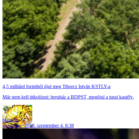
4,5 milliárd forintból újul meg Tiborcz István KSTLY-a
Már nem kell titkolózni: beruház a BDPST, megújul a turai kastély.
plankog
gazdaság
2018. szeptember 4. 8:38