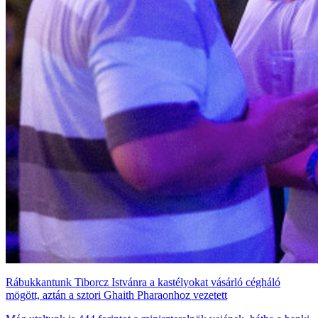
Rábukkantunk Tiborcz Istvánra a kastélyokat vásárló cégháló
mögött, aztán a sztori Ghaith Pharaonhoz vezetett