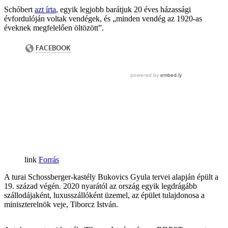
Schóbert
azt írta
, egyik legjobb barátjuk 20 éves házassági
évfordulóján voltak vendégek, és „minden vendég az 1920-as
éveknek megfelelően öltözött”.
Forrás
A turai Schossberger-kastély Bukovics Gyula tervei alapján épült a
19. század végén. 2020 nyarától az ország egyik legdrágább
szállodájaként, luxusszállóként üzemel, az épület tulajdonosa a
miniszterelnök veje, Tiborcz István.