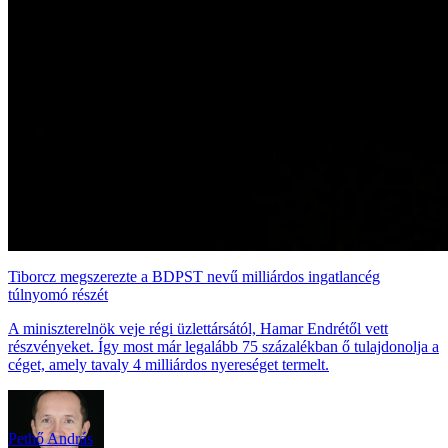
Tiborcz megszerezte a BDPST nevű milliárdos ingatlancég
túlnyomó részét
A miniszterelnök veje régi üzlettársától, Hamar Endrétől vett
részvényeket. Így most már legalább 75 százalékban ő tulajdonolja a
céget, amely tavaly 4 milliárdos nyereséget termelt.
Pethő András