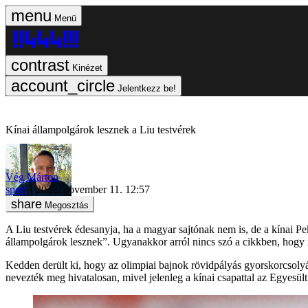
Menü
Kinézet
Jelentkezz be!
Kínai állampolgárok lesznek a Liu testvérek
Vég Márton
sport
2022. november 11. 12:57
Megosztás
A Liu testvérek édesanyja, ha a magyar sajtónak nem is, de a kínai Pek
állampolgárok lesznek”. Ugyanakkor arról nincs szó a cikkben, hogy
Kedden derült ki, hogy az olimpiai bajnok rövidpályás gyorskorcsoly
nevezték meg hivatalosan, mivel jelenleg a kínai csapattal az Egyes