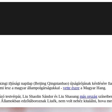
ingi ifjúsági napilap (Beijing Qingnianbao) újságírójának kérdésére fia
 mi lesz a magyar állampolgárságukkal -
vette észre
a Magyar Hang.
ázó testvérpár, Liu Shaolin Sándor és Liu Shaoang
más ország
színeibe
ült Államokban edzőtáboroznak Liuék, nem volt nehéz kitalálni, hova m