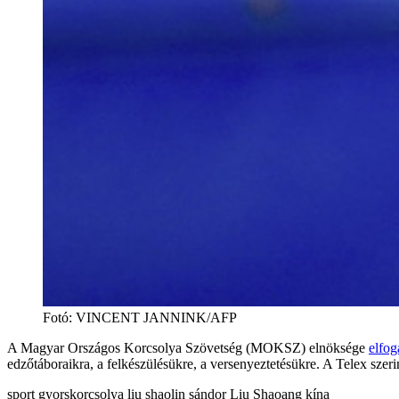
Fotó
:
VINCENT JANNINK/AFP
A Magyar Országos Korcsolya Szövetség (MOKSZ) elnöksége
elfog
edzőtáboraikra, a felkészülésükre, a versenyeztetésükre. A Telex szerint
sport
gyorskorcsolya
liu shaolin sándor
Liu Shaoang
kína