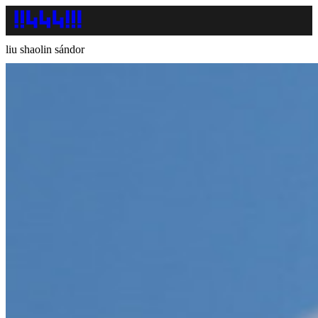
liu shaolin sándor