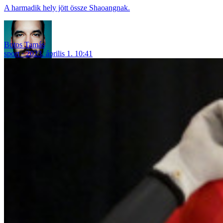
A harmadik hely jött össze Shaoangnak.
Botos Tamás
sport
2023. április 1. 10:41