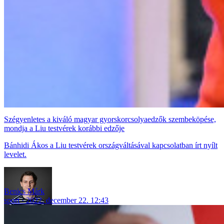
Szégyenletes a kiváló magyar gyorskorcsolyaedzők szembeköpése,
mondja a Liu testvérek korábbi edzője
Bánhidi Ákos a Liu testvérek országváltásával kapcsolatban írt nyílt
levelet.
Benics Márk
sport
2022. december 22. 12:43