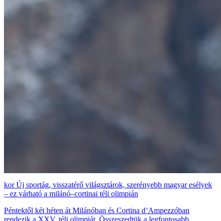
Új sportág, visszatérő világsztárok, szerényebb magyar esélyek
– ez várható a milánó–cortinai téli olimpián
Péntektől két héten át Milánóban és Cortina d’Ampezzóban
rendezik a XXV. téli olimpiát. Összeszedtük a legfontosabb