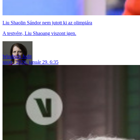
Liu Shaolin Sándor nem jutott ki az olimpiára
A testvére, Liu Shaoang viszont igen.
Windisch Judit
sport
2026. január 29. 6:35