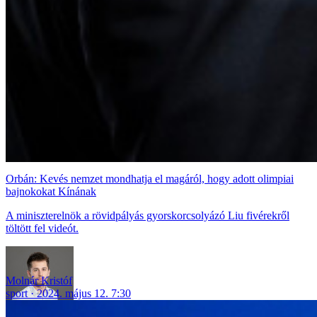
Orbán: Kevés nemzet mondhatja el magáról, hogy adott olimpiai
bajnokokat Kínának
A miniszterelnök a rövidpályás gyorskorcsolyázó Liu fivérekről
töltött fel videót.
Molnár Kristóf
sport
2024. május 12. 7:30