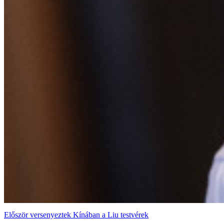
Először versenyeztek Kínában a Liu testvérek