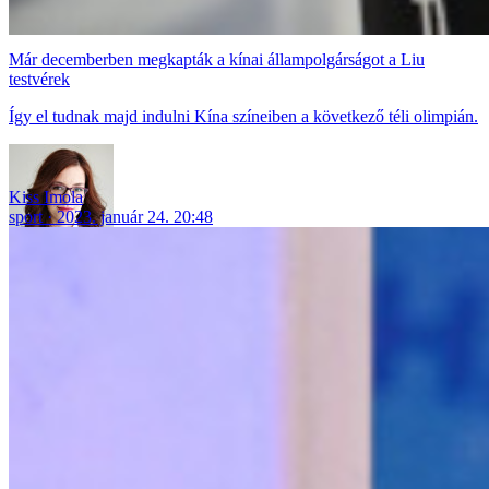
Már decemberben megkapták a kínai állampolgárságot a Liu
testvérek
Így el tudnak majd indulni Kína színeiben a következő téli olimpián.
Kiss Imola
sport
2023. január 24. 20:48