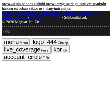
orosz-ukrán háború
külföld
oroszország
mark galeotti
orosz-ukrán
háború
eu
orbán viktor
usa
vlagyimir putyin
GYIK
Hibát jelentek
Impresszum
Javítások kezelése
Jogi
dokumentumok
Médiaajánlat
RSS
Sütibeállítások
©
2026
Magyar Jeti Zrt.
Vége
Menü
Címlap
Friss
Kör
Fiók