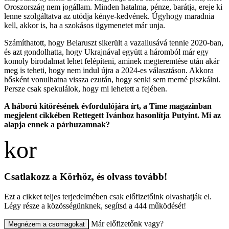
Oroszország nem jogállam. Minden hatalma, pénze, barátja, ereje ki
lenne szolgáltatva az utódja kénye-kedvének. Úgyhogy maradnia
kell, akkor is, ha a szokásos ügymenetet már unja.
Számíthatott, hogy Belaruszt sikerült a vazallusává tennie 2020-ban,
és azt gondolhatta, hogy Ukrajnával együtt a háromból már egy
komoly birodalmat lehet felépíteni, aminek megteremtése után akár
meg is teheti, hogy nem indul újra a 2024-es választáson. Akkora
hősként vonulhatna vissza ezután, hogy senki sem merné piszkálni.
Persze csak spekulálok, hogy mi lehetett a fejében.
A háború kitörésének évfordulójára írt, a Time magazinban
megjelent cikkében Rettegett Ivánhoz hasonlítja Putyint. Mi az
alapja ennek a párhuzamnak?
Csatlakozz a Körhöz, és olvass tovább!
Ezt a cikket teljes terjedelmében csak előfizetőink olvashatják el.
Légy része a közösségünknek, segítsd a 444 működését!
Már előfizetőnk vagy?
Megnézem a csomagokat