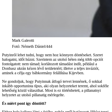
Mark Galeotti
Fotó
:
Németh Dániel/444
Putyinról lehet tudni, hogy nem hoz könnyen döntéseket. Szeret
halogatni, időt húzni. Szerintem az utolsó héten még több opciót
fontolgatott: nem támad; korlátozott támadást indít, például a
Donbasz ukrán kézen lévő területeiért; illetve a teljes inváziót,
aminek a célja egy bábkormány felállítása Kijevben.
Ne gondoljuk, hogy Putyinnak átfogó tervei lennének, ő sokkal
inkább opportunista típus, aki olyan helyzeteket teremt, ahol sokféle
lehetőség közül választhat. Most is ez történhetett, a pillanatnyi
helyzetet az utolsó pillanatig mérlegelte.
És miért pont így döntött?
Ehhez bele kellene látni a fejébe, nehéz erről határozott állítást tenni.