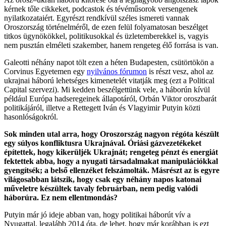
kérnek tőle cikkeket, podcastok és tévéműsorok versengenek
nyilatkozataiért. Egyrészt rendkívül széles ismereti vannak
Oroszország történelméről, de ezen felül folyamatosan beszélget
titkos ügynökökkel, politikusokkal és üzletemberekkel is, vagyis
nem pusztán elméleti szakember, hanem rengeteg élő forrása is van.
Galeotti néhány napot tölt ezen a héten Budapesten, csütörtökön a
Corvinus Egyetemen egy
nyilvános fórumon
is részt vesz, ahol az
ukrajnai háború lehetséges kimenetelét vitatják meg (ezt a Political
Capital szervezi). Mi kedden beszélgettünk vele, a háborún kívül
például Európa hadseregeinek állapotáról, Orbán Viktor oroszbarát
politikájáról, illetve a Rettegett Iván és Vlagyimir Putyin közti
hasonlóságokról.
Sok minden utal arra, hogy Oroszország nagyon régóta készült
egy súlyos konfliktusra Ukrajnával. Óriási gázvezetékeket
építettek, hogy kikerüljék Ukrajnát; rengeteg pénzt és energiát
fektettek abba, hogy a nyugati társadalmakat manipulációkkal
gyengítsék; a belső ellenzéket felszámolták. Másrészt az is egyre
világosabban látszik, hogy csak egy néhány napos katonai
műveletre készültek tavaly februárban, nem pedig valódi
háborúra. Ez nem ellentmondás?
Putyin már jó ideje abban van, hogy politikai háborút vív a
Nyugattal, legalább 2014 óta, de lehet, hogy már korábban is ezt