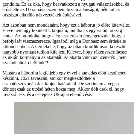
gondolta. Ez az oka, hogy beavatkozott a nyugati választásokba, és
erősítette az Ukrajnával szembeni bizalmatlanságot, például az
országot elkerülő gázvezetékek építésével.
Azt azonban nem mondanám, hogy ezt a háborút jó előre kitervelte.
Eleve nem úgy tekintett Ukrajnára, mintha az egy valódi ország
lenne. Azt gondolta, hogy elég lesz erősen fenyegetőznie, hogy a
befolyását visszaszerezze. Igazából még a Donbasz sem érdekelte
különösebben. Az érdekelte, hogy az ottani konfliktuson keresztül
nagyobb nyomást tudjon kifejteni Kijevre, hogy rákényszeríthesse
az ukrán kormányra az akaratát. Át akarta vinni az üzenetét: „nem
szakadhattok el tőlünk”!
Magára a háborúra legfeljebb egy évvel a támadás előtt kezdhetett
készülni, 2021 tavaszán, amikor megkezdődtek a
csapatösszevonások Ukrajna határainál. De szerintem a végső
döntést csak az utolsó héten hozta meg. Akkor dőlt csak el, hogy
invázió lesz, és a cél egész Ukrajna ellenőrzése.