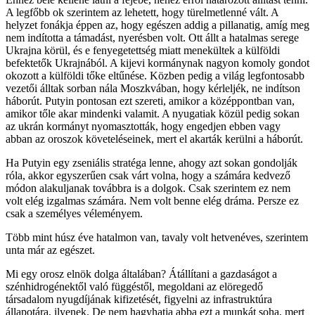
A legfőbb ok szerintem az lehetett, hogy türelmetlenné vált. A
helyzet fonákja éppen az, hogy egészen addig a pillanatig, amíg meg
nem indította a támadást, nyerésben volt. Ott állt a hatalmas serege
Ukrajna körül, és e fenyegetettség miatt menekültek a külföldi
befektetők Ukrajnából. A kijevi kormánynak nagyon komoly gondot
okozott a külföldi tőke eltűnése. Közben pedig a világ legfontosabb
vezetői álltak sorban nála Moszkvában, hogy kérleljék, ne indítson
háborút. Putyin pontosan ezt szereti, amikor a középpontban van,
amikor tőle akar mindenki valamit. A nyugatiak közül pedig sokan
az ukrán kormányt nyomasztották, hogy engedjen ebben vagy
abban az oroszok követeléseinek, mert el akarták kerülni a háborút.
Ha Putyin egy zseniális stratéga lenne, ahogy azt sokan gondolják
róla, akkor egyszerűen csak várt volna, hogy a számára kedvező
módon alakuljanak továbbra is a dolgok. Csak szerintem ez nem
volt elég izgalmas számára. Nem volt benne elég dráma. Persze ez
csak a személyes véleményem.
Több mint húsz éve hatalmon van, tavaly volt hetvenéves, szerintem
unta már az egészet.
Mi egy orosz elnök dolga általában? Átállítani a gazdaságot a
szénhidrogénektől való függéstől, megoldani az elöregedő
társadalom nyugdíjának kifizetését, figyelni az infrastruktúra
állapotára, ilyenek. De nem hagyhatja abba ezt a munkát soha, mert