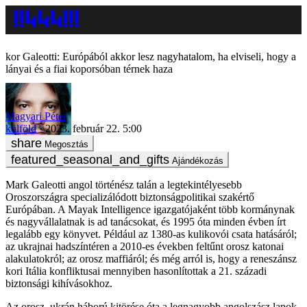
Galeotti: Európából akkor lesz nagyhatalom, ha elviseli, hogy a
lányai és a fiai koporsóban térnek haza
Magyari Péter
külföld
2023. február 22. 5:00
Megosztás
Ajándékozás
Mark Galeotti angol történész talán a legtekintélyesebb
Oroszországra specializálódott biztonságpolitikai szakértő
Európában. A Mayak Intelligence igazgatójaként több kormánynak
és nagyvállalatnak is ad tanácsokat, és 1995 óta minden évben írt
legalább egy könyvet. Például az 1380-as kulikovói csata hatásáról;
az ukrajnai hadszíntéren a 2010-es években feltűnt orosz katonai
alakulatokról; az orosz maffiáról; és még arról is, hogy a reneszánsz
kori Itália konfliktusai mennyiben hasonlítottak a 21. századi
biztonsági kihívásokhoz.
Az orosz–ukrán háború kitörése óta a legnagyobb angolszász lapok