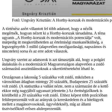
Fotó
:
Ungváry Krisztián: A Horthy-korszak és modernizációs po
A történész azért villantott fel több adatsort, hogy a nézők
megértsék, hogyan nézett ki a Horthy-korszak társadalma. A téma
ugyanis „A Horthy-korszak és modernizációs potenciálja” volt,
márpedig itt megkerülhetetlen az értelmiségi munkanélküliség, a
legszegényebb 3 millió (alapvetően mezőgazdasági, napszámos és
nincstelen) sorsa és az erre adott válaszok.
Ungváry szerint az adatsorok is azt támasztják alá, hogy a polgári
átalakulás és a modernizáció Magyarországon alapvetően a zsidó
származású asszimilánsoknak a sikertörténeteként írható le.
Országosan a lakosság 5 százaléka volt zsidó, miközben a
városokban átlagban mintegy 20 százalék, Budapesten 25 százalék
volt zsidó. (A statisztika a vallást nézte, nem a származást de a kettő
ekkor még nagyjából ugyanazt jelentette.) Az érettségizőknek is
körülbelül a 20 százaléka volt zsidó. Ehhez képest több pozícióban
felülreprezentált volt az arányuk (a kereskedelem és a hitelügyek
mellett a magánorvosoknál, ügyvédeknél), míg az állami
tisztviselőknél erősen alulreprezentált.