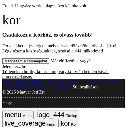
Ennek Ungváry szerint alapvetően két oka volt.
Csatlakozz a Körhöz, és olvass tovább!
Ezt a cikket teljes terjedelmében csak előfizetőink olvashatják el.
Légy része a közösségünknek, segítsd a 444 működését!
Már előfizetőnk vagy?
Megnézem a csomagokat
Jelentkezz be!
Történelem
horthy-korszak
ungváry krisztián
bethlen istván
numerus clausus
GYIK
Hibát jelentek
Impresszum
Javítások kezelése
Jogi
dokumentumok
Médiaajánlat
RSS
Sütibeállítások
©
2026
Magyar Jeti Zrt.
Vége
Menü
Címlap
Friss
Kör