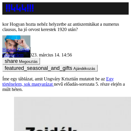
Hogyan hozta nehéz helyzetbe az antiszemitákat a numerus
clausus, ha jó orvost kerestek 1920 után?
Haszán Zoltán
Történelem
2023. március 14. 14:56
Megosztás
Ajándékozás
Íme egy táblázat, amit Ungváry Krisztián mutatott be az
Egy
történelem, sok magyarázat
nevű előadás-sorozata 5. része elején a
múlt héten.