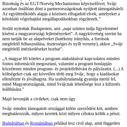
Bizottság és az EGT/Norvég Mechanizmus képviselőivel. Svájc
azonban önállóan dönt a partnerországoknak nyújtott támogatásáról.
Az együttműködés alapja a közösen elfogadott elvek, amelyeket a
kétoldalú végrehajtási megállapodásokban rögzítenek.”
Irodát nyitottak Budapesten, ami „napi szinten tudja figyelemmel
kísérni a magyarországi fejleményeket”. A nagykövetség szerint ha
nem tartják be az alapelveket (hatékony irányítás, a források
megfelelő felhasználása, tisztességes és nyílt verseny), akkor „Svájc
megfelelő intézkedéseket hozhat”.
„A magyar fél köteles a program alakulásával kapcsolatos minden
fontos információt megosztani, valamint a program honlapján
közzétenni minden program- és projektfelhívást és pályázatot. (...) A
költségeket csak azt követően téríti meg Svájc, hogy a kiadásokat
ellenőrizte és jóváhagyta. Ha szabálytalanság gyanúja merül fel,
mind Magyarországnak, mind Svájcnak lehetősége lesz a kifizetés
leállítására.”
Majd bevonják a civileket, csak nem úgy
Svájc minden támogatott országgal külön szerződést köt, amiben
meghatározzák, milyen keretek közt milyen célokra költik a pénzt.
Bulgáriában
és
Romániában
például lesz civil alap, amit független