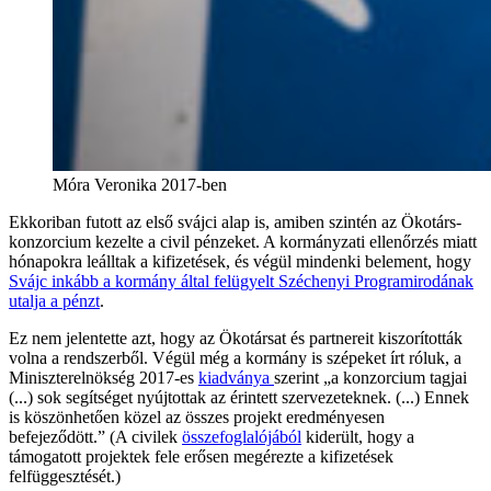
Móra Veronika 2017-ben
Ekkoriban futott az első svájci alap is, amiben szintén az Ökotárs-
konzorcium kezelte a civil pénzeket. A kormányzati ellenőrzés miatt
hónapokra leálltak a kifizetések, és végül mindenki belement, hogy
Svájc inkább a kormány által felügyelt Széchenyi Programirodának
utalja a pénzt
.
Ez nem jelentette azt, hogy az Ökotársat és partnereit kiszorították
volna a rendszerből. Végül még a kormány is szépeket írt róluk, a
Miniszterelnökség 2017-es
kiadványa
szerint „a konzorcium tagjai
(...) sok segítséget nyújtottak az érintett szervezeteknek. (...) Ennek
is köszönhetően közel az összes projekt eredményesen
befejeződött.” (A civilek
összefoglalójából
kiderült, hogy a
támogatott projektek fele erősen megérezte a kifizetések
felfüggesztését.)