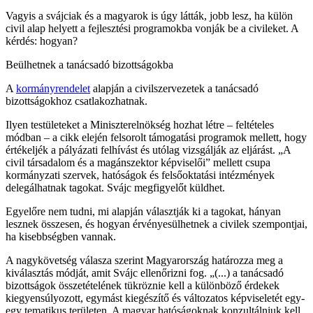
Vagyis a svájciak és a magyarok is úgy látták, jobb lesz, ha külön
civil alap helyett a fejlesztési programokba vonják be a civileket. A
kérdés: hogyan?
Beülhetnek a tanácsadó bizottságokba
A
kormányrendelet
alapján a civilszervezetek a tanácsadó
bizottságokhoz csatlakozhatnak.
Ilyen testületeket a Miniszterelnökség hozhat létre – feltételes
módban – a cikk elején felsorolt támogatási programok mellett, hogy
értékeljék a pályázati felhívást és utólag vizsgálják az eljárást. „A
civil társadalom és a magánszektor képviselői” mellett csupa
kormányzati szervek, hatóságok és felsőoktatási intézmények
delegálhatnak tagokat. Svájc megfigyelőt küldhet.
Egyelőre nem tudni, mi alapján választják ki a tagokat, hányan
lesznek összesen, és hogyan érvényesülhetnek a civilek szempontjai,
ha kisebbségben vannak.
A nagykövetség válasza szerint Magyarország határozza meg a
kiválasztás módját, amit Svájc ellenőrizni fog. „(...) a tanácsadó
bizottságok összetételének tükröznie kell a különböző érdekek
kiegyensúlyozott, egymást kiegészítő és változatos képviseletét egy-
egy tematikus területen. A magyar hatóságoknak konzultálniuk kell