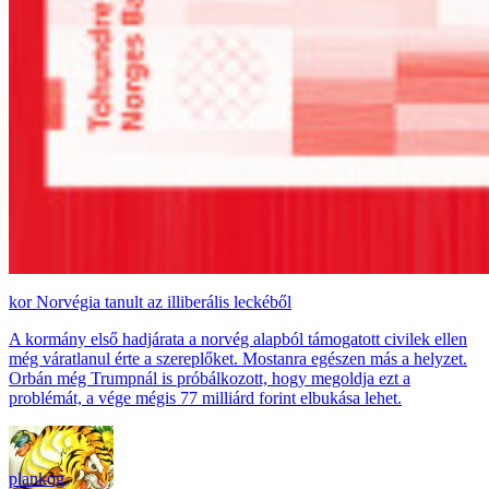
Norvégia tanult az illiberális leckéből
A kormány első hadjárata a norvég alapból támogatott civilek ellen
még váratlanul érte a szereplőket. Mostanra egészen más a helyzet.
Orbán még Trumpnál is próbálkozott, hogy megoldja ezt a
problémát, a vége mégis 77 milliárd forint elbukása lehet.
plankog