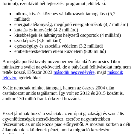
forintot), ezenkívül hét fejlesztési programot jelöltek ki:
mikro-, kis- és közepes vállalkozások támogatása (5,2
milliárd)
energiahatékonyság, megújuló energiaforrások (4,7 milliárd)
kutatás és innováció (4,2 milliárd)
kisebbségek és hátrányos helyzetű csoportok (4 milliárd)
szakképzés (3,6 milliárd)
egészségügy és szociális védelem (3,2 milliárd)
emberkereskedelem elleni küzdelem (800 millió)
A megállapodást tavaly novemberben írta alá Navracsics Tibor
miniszter a svájci nagykövettel, de a pályázati felhívásokat még nem
tették közzé. Először 2023
második negyedévére
, majd
második
félévére
ígérték őket.
Svájc nemcsak minket támogat, hanem az összes 2004 után
csatlakozott uniós tagállamot. Így volt ez 2012 és 2015 között is,
amikor 130 millió frank érkezett hozzánk.
Ezzel járulnak hozzá a svájciak az európai gazdasági és szociális
egyenlőtlenségek mérsékléséhez, cserébe nagymértékben
részesülnek az uniós közös piac előnyeiből. A mostani körben a déli
államoknak is küldenek pénzt, amit a migráció kezelésére