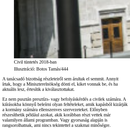
Civil tüntetés 2018-ban
Illusztráció
:
Botos Tamás/444
A tanácsadó bizottság részleteiről sem árultak el semmit. Annyit
írtak, hogy a Miniszterelnökség dönti el, kiket vonnak be, és ha
aktuális lesz, értesítik a kiválasztottakat.
Ez nem pusztán presztízs- vagy befolyáskérdés a civilek számára. A
kiírásokba könnyű beleírni olyan feltételeket, amik kapásból kizárják
a kormány számára ellenszenves szervezeteket. Előnyben
részesíthetik például azokat, akik korábban részt vettek már
valamilyen állami programban. Vagy gyorsaság alapján is
rangsorolhatnak, ami nincs tekintettel a szakmai minőségre.