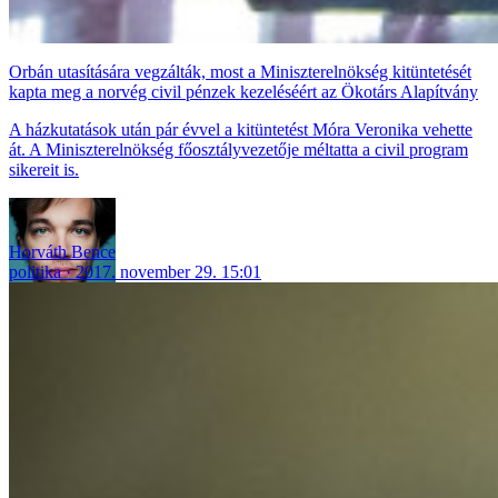
Orbán utasítására vegzálták, most a Miniszterelnökség kitüntetését
kapta meg a norvég civil pénzek kezeléséért az Ökotárs Alapítvány
A házkutatások után pár évvel a kitüntetést Móra Veronika vehette
át. A Miniszterelnökség főosztályvezetője méltatta a civil program
sikereit is.
Horváth Bence
politika
2017. november 29. 15:01