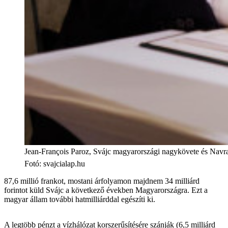
Jean-François Paroz, Svájc magyarországi nagykövete és Navra
Fotó
:
svajcialap.hu
87,6 millió frankot, mostani árfolyamon majdnem 34 milliárd
forintot küld Svájc a következő években Magyarországra. Ezt a
magyar állam további hatmilliárddal egészíti ki.
A legtöbb pénzt a vízhálózat korszerűsítésére szánják (6,5 milliárd