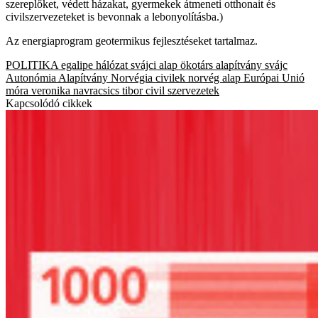
szereplőket, védett házakat, gyermekek átmeneti otthonait és
civilszervezeteket is bevonnak a lebonyolításba.)
Az energiaprogram geotermikus fejlesztéseket tartalmaz.
POLITIKA
egalipe hálózat
svájci alap
ökotárs alapítvány
svájc
Autonómia Alapítvány
Norvégia
civilek
norvég alap
Európai Unió
móra veronika
navracsics tibor
civil szervezetek
Kapcsolódó cikkek