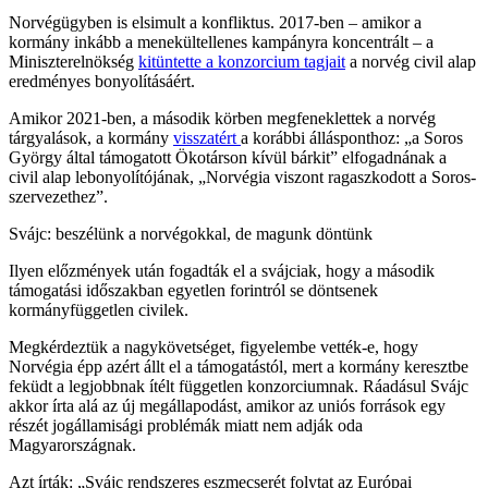
Norvégügyben is elsimult a konfliktus. 2017-ben – amikor a
kormány inkább a menekültellenes kampányra koncentrált – a
Miniszterelnökség
kitüntette a konzorcium tagjait
a norvég civil alap
eredményes bonyolításáért.
Amikor 2021-ben, a második körben megfeneklettek a norvég
tárgyalások, a kormány
visszatért
a korábbi állásponthoz: „a Soros
György által támogatott Ökotárson kívül bárkit” elfogadnának a
civil alap lebonyolítójának, „Norvégia viszont ragaszkodott a Soros-
szervezethez”.
Svájc: beszélünk a norvégokkal, de magunk döntünk
Ilyen előzmények után fogadták el a svájciak, hogy a második
támogatási időszakban egyetlen forintról se döntsenek
kormányfüggetlen civilek.
Megkérdeztük a nagykövetséget, figyelembe vették-e, hogy
Norvégia épp azért állt el a támogatástól, mert a kormány keresztbe
feküdt a legjobbnak ítélt független konzorciumnak. Ráadásul Svájc
akkor írta alá az új megállapodást, amikor az uniós források egy
részét jogállamisági problémák miatt nem adják oda
Magyarországnak.
Azt írták: „Svájc rendszeres eszmecserét folytat az Európai