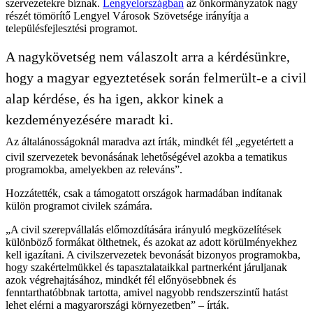
szervezetekre bíznak.
Lengyelországban
az önkormányzatok nagy
részét tömörítő Lengyel Városok Szövetsége irányítja a
településfejlesztési programot.
A nagykövetség nem válaszolt arra a kérdésünkre,
hogy a magyar egyeztetések során felmerült-e a civil
alap kérdése, és ha igen, akkor kinek a
kezdeményezésére maradt ki.
Az általánosságoknál maradva azt írták, mindkét fél „egyetértett a
civil szervezetek bevonásának lehetőségével azokba a tematikus
programokba, amelyekben az releváns”.
Hozzátették, csak a támogatott országok harmadában indítanak
külön programot civilek számára.
„A civil szerepvállalás előmozdítására irányuló megközelítések
különböző formákat ölthetnek, és azokat az adott körülményekhez
kell igazítani. A civilszervezetek bevonását bizonyos programokba,
hogy szakértelmükkel és tapasztalataikkal partnerként járuljanak
azok végrehajtásához, mindkét fél előnyösebbnek és
fenntarthatóbbnak tartotta, amivel nagyobb rendszerszintű hatást
lehet elérni a magyarországi környezetben” – írták.