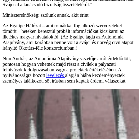
Svájccal a tanácsadó bizottság összetételéről.”
Miniszterelnökség: szólunk annak, akit érint
Az Egalipe Hálózat – ami romákkal foglalkozó szervezeteket
tömörít – heteken keresztül próbált információkat kicsikarni az
illetékes magyar hivataloktól. (Az Egalipe tagja az Autonómia
Alapítvány, ami korábban benne volt a svájci és norvég civil alapot
irányító Ökotárs-féle konzorciumban.)
Nun András, az Autonómia Alapítvány vezetője arról érdeklődött,
pontosan hogyan vehetnek majd részt a civilek a pályázati
felhívások kidolgozásában vagy a projektek értékelésében. A
nyilvánosságra hozott
levelezés
alapján hiába kezdeményeztek
személyes találkozót, sőt írásban sem kaptak érdemi válaszokat.