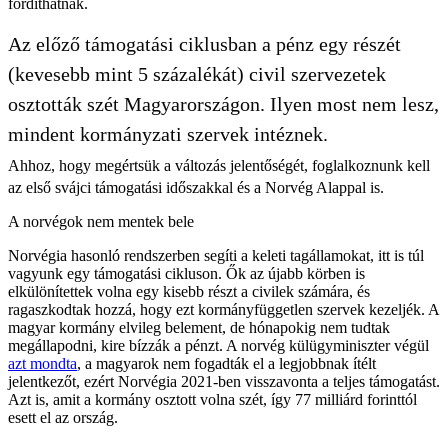
fordíthatnak.
Az előző támogatási ciklusban a pénz egy részét
(kevesebb mint 5 százalékát) civil szervezetek
osztották szét Magyarországon. Ilyen most nem lesz,
mindent kormányzati szervek intéznek.
Ahhoz, hogy megértsük a változás jelentőségét, foglalkoznunk kell
az első svájci támogatási időszakkal és a Norvég Alappal is.
A norvégok nem mentek bele
Norvégia hasonló rendszerben segíti a keleti tagállamokat, itt is túl
vagyunk egy támogatási cikluson. Ők az újabb körben is
elkülönítettek volna egy kisebb részt a civilek számára, és
ragaszkodtak hozzá, hogy ezt kormányfüggetlen szervek kezeljék. A
magyar kormány elvileg belement, de hónapokig nem tudtak
megállapodni, kire bízzák a pénzt. A norvég külügyminiszter végül
azt mondta
, a magyarok nem fogadták el a legjobbnak ítélt
jelentkezőt, ezért Norvégia 2021-ben visszavonta a teljes támogatást.
Azt is, amit a kormány osztott volna szét, így 77 milliárd forinttól
esett el az ország.