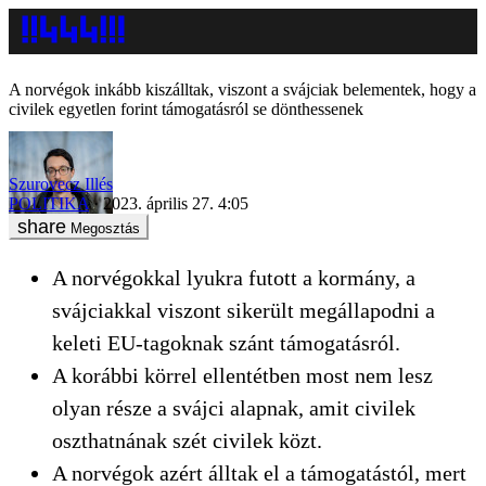
A norvégok inkább kiszálltak, viszont a svájciak belementek, hogy a
civilek egyetlen forint támogatásról se dönthessenek
Szurovecz Illés
POLITIKA
2023. április 27. 4:05
Megosztás
A norvégokkal lyukra futott a kormány, a
svájciakkal viszont sikerült megállapodni a
keleti EU-tagoknak szánt támogatásról.
A korábbi körrel ellentétben most nem lesz
olyan része a svájci alapnak, amit civilek
oszthatnának szét civilek közt.
A norvégok azért álltak el a támogatástól, mert