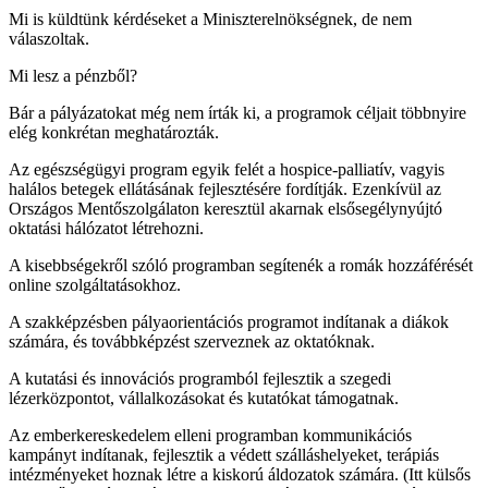
Mi is küldtünk kérdéseket a Miniszterelnökségnek, de nem
válaszoltak.
Mi lesz a pénzből?
Bár a pályázatokat még nem írták ki, a programok céljait többnyire
elég konkrétan meghatározták.
Az egészségügyi program egyik felét a hospice-palliatív, vagyis
halálos betegek ellátásának fejlesztésére fordítják. Ezenkívül az
Országos Mentőszolgálaton keresztül akarnak elsősegélynyújtó
oktatási hálózatot létrehozni.
A kisebbségekről szóló programban segítenék a romák hozzáférését
online szolgáltatásokhoz.
A szakképzésben pályaorientációs programot indítanak a diákok
számára, és továbbképzést szerveznek az oktatóknak.
A kutatási és innovációs programból fejlesztik a szegedi
lézerközpontot, vállalkozásokat és kutatókat támogatnak.
Az emberkereskedelem elleni programban kommunikációs
kampányt indítanak, fejlesztik a védett szálláshelyeket, terápiás
intézményeket hoznak létre a kiskorú áldozatok számára. (Itt külsős