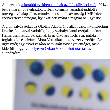
A norvégok
a korábbi években tanultak az illiberális leckéből
: 2014-
ben a frissen újraválasztott Orbán-kormány támadást indított a
norvég civil alap ellen, mondván, a skandináv ország LMP-közeli
szervezeteket támogat, így akar beleszólni a magyar belügyekbe.
A civil pályázatokat az Ökotárs Alapítvány által vezetett konzorcium
kezelte, őket azzal vádolták, hogy szabálytalanul osztják a pénzt.
Hamarosan rendőrök szálltak ki az Ökotárs irodájába, iratokat
foglaltak le, és elvitték Móra Veronikát, a szervezet vezetőjét. Az
ügyészség egy évvel később nem talált törvénytelenséget, majd
kiderült, hogy
személyesen Orbán Viktor adott utasítást
az
ellenőrzésre.