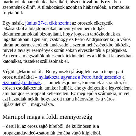
mariupoliak harcolnak a házaikért, hiszen továbbra is ezekben
szeretnének élni”. A tiltakozások azonban hiábavalóak, a rombolás
folytatódik.
Egy másik,
június 27-ei cikk szerint
az oroszok elkergetik
lakásaikból a tulajdonosokat, amennyiben nem tudják
dokumentumokkal bizonyítani, hogy jogosan tartózkodnak az
ingatlanokban. Igen ám, csakhogy ez Petro Andrjuscsenko, a város
ukrán polgármesterének tanácsadója szerint nehézségekbe ütközik,
mivel a tavalyi események során sokan elveszítették a papírjaikat.
Ám erre a megszállók nincsenek tekintettel, és a kiürített lakásokban
katonákat, tiszteket szállásolnak el.
Végül: „Mariupoltól a Bergyanszki járásig tele van a tengerpart
orosz turistákkal –
nyilatkozta ugyanez a Petro Andrjuscsenko
a
Szabadság rádiónak
. – Jönnek és jönnek, kimennek a strandra, és
erősen csodálkoznak, amikor hallják, ahogy dolgozik a légvédelem,
ami hangos és roppant kellemetlen. Ez meglepő a számukra, mivel
azt hazudták nekik, hogy az ott már a hátország, és a város
újjászületik” – magyarázta.
Mariupol maga a földi mennyország
– derül ki az orosz sajtó híreiből, de különösen is a
propagandavideó-csatornák témába vágó klipjeiből.