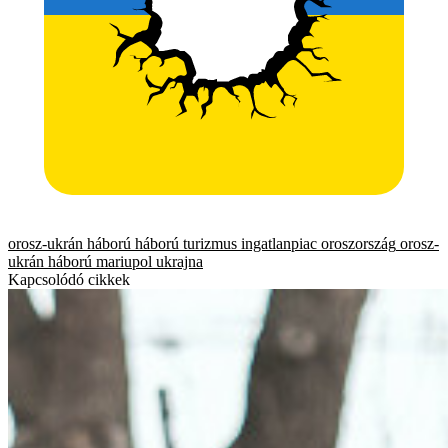
orosz-ukrán háború
háború
turizmus
ingatlanpiac
oroszország
orosz-
ukrán háború
mariupol
ukrajna
Kapcsolódó cikkek