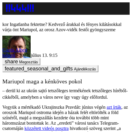
Ingatlanba fektetne? Kedvező árakkal és fényes kilátásokkal
várja önt Mariupol, az orosz Azov-vidék festői gyöngyszeme
Gazda Albert
háború
2023. július 13. 9:15
Megosztás
Ajándékozás
Mariupol maga a kénköves pokol
– derül ki az ukrán sajtó tetszőleges termékének tetszőleges híréből-
cikkéből, amelyben a város neve így vagy úgy előfordul.
Vegyük a mértékadó Ukrajinszka Pravdát: június végén
azt írták
, az
oroszok Mariupol ostroma idején a házak felét eltörölték a föld
színéről, majd a megszállás kezdete óta további több mint
háromszázat bontottak le. Az „eredeti” városi tanács Telegram-
csatornáján
közzétett videós posztra
hivatkozó szöveg szerint „a