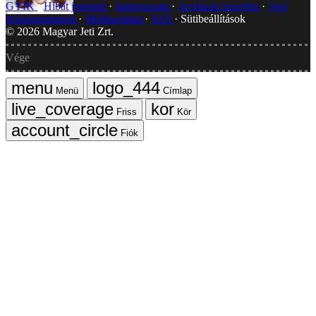
GYIK
Hibát jelentek
Impresszum
Javítások kezelése
Jogi
dokumentumok
Médiaajánlat
RSS
Sütibeállítások
©
2026
Magyar Jeti Zrt.
Vége
Menü
Címlap
Friss
Kör
Fiók