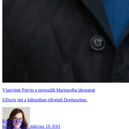
Vlagyimir Putyin a megszállt Mariupolba látogatott
Először járt a háborúban elfoglalt Donbaszban.
Kiss Imola
háború
2023. március 19. 8:01