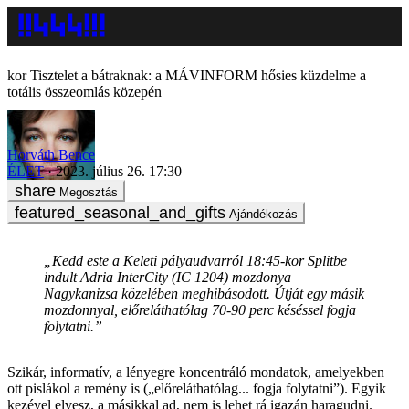
Tisztelet a bátraknak: a MÁVINFORM hősies küzdelme a
totális összeomlás közepén
Horváth Bence
ÉLET
2023. július 26. 17:30
Megosztás
Ajándékozás
„Kedd este a Keleti pályaudvarról 18:45-kor Splitbe
indult Adria InterCity (IC 1204) mozdonya
Nagykanizsa közelében meghibásodott. Útját egy másik
mozdonnyal, előreláthatólag 70-90 perc késéssel fogja
folytatni.”
Szikár, informatív, a lényegre koncentráló mondatok, amelyekben
ott pislákol a remény is („előreláthatólag... fogja folytatni”). Egyik
kezével elvesz, a másikkal ad, nem is lehet rá igazán haragudni.