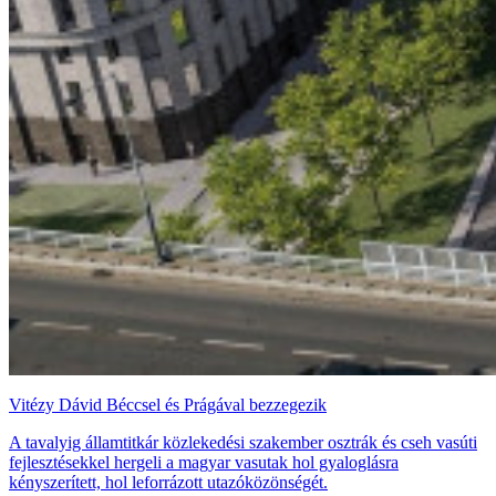
Vitézy Dávid Béccsel és Prágával bezzegezik
A tavalyig államtitkár közlekedési szakember osztrák és cseh vasúti
fejlesztésekkel hergeli a magyar vasutak hol gyaloglásra
kényszerített, hol leforrázott utazóközönségét.