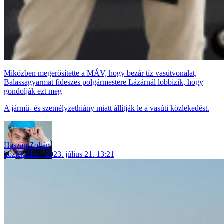
Miközben megerősítette a MÁV, hogy bezár tíz vasútvonalat,
Balassagyarmat fideszes polgármestere Lázárnál lobbizik, hogy
gondolják ezt meg
A jármű- és személyzethiány miatt állítják le a vasúti közlekedést.
Haszán Zoltán
közlekedés
2023. július 21. 13:21