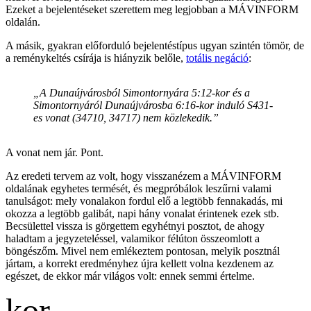
Ezeket a bejelentéseket szerettem meg legjobban a MÁVINFORM
oldalán.
A másik, gyakran előforduló bejelentéstípus ugyan szintén tömör, de
a reménykeltés csírája is hiányzik belőle,
totális negáció
:
„A Dunaújvárosból Simontornyára 5:12-kor és a
Simontornyáról Dunaújvárosba 6:16-kor induló S431-
es vonat (34710, 34717) nem közlekedik.”
A vonat nem jár. Pont.
Az eredeti tervem az volt, hogy visszanézem a MÁVINFORM
oldalának egyhetes termését, és megpróbálok leszűrni valami
tanulságot: mely vonalakon fordul elő a legtöbb fennakadás, mi
okozza a legtöbb galibát, napi hány vonalat érintenek ezek stb.
Becsülettel vissza is görgettem egyhétnyi posztot, de ahogy
haladtam a jegyzeteléssel, valamikor félúton összeomlott a
böngészőm. Mivel nem emlékeztem pontosan, melyik posztnál
jártam, a korrekt eredményhez újra kellett volna kezdenem az
egészet, de ekkor már világos volt: ennek semmi értelme.