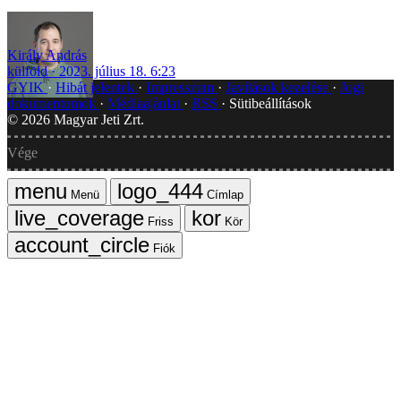
Király András
külföld
2023. július 18. 6:23
GYIK
Hibát jelentek
Impresszum
Javítások kezelése
Jogi
dokumentumok
Médiaajánlat
RSS
Sütibeállítások
©
2026
Magyar Jeti Zrt.
Vége
Menü
Címlap
Friss
Kör
Fiók