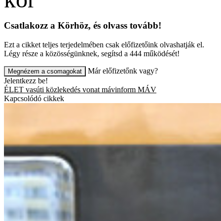
Csatlakozz a Körhöz, és olvass tovább!
Ezt a cikket teljes terjedelmében csak előfizetőink olvashatják el.
Légy része a közösségünknek, segítsd a 444 működését!
Már előfizetőnk vagy?
Megnézem a csomagokat
Jelentkezz be!
ÉLET
vasúti közlekedés
vonat
mávinform
MÁV
Kapcsolódó cikkek