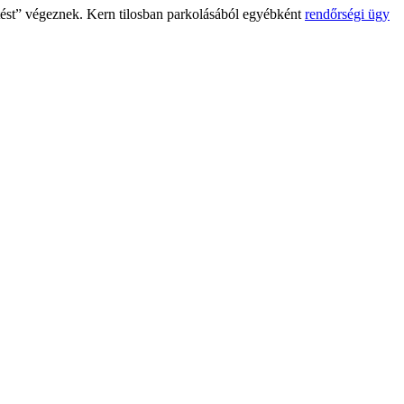
dítést” végeznek. Kern tilosban parkolásából egyébként
rendőrségi ügy