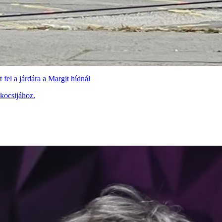
fel a járdára a Margit hídnál
 kocsijához.