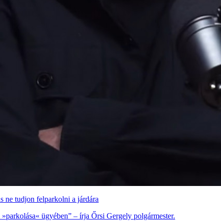
 ne tudjon felparkolni a járdára
 »parkolása« ügyében” – írja Őrsi Gergely polgármester.