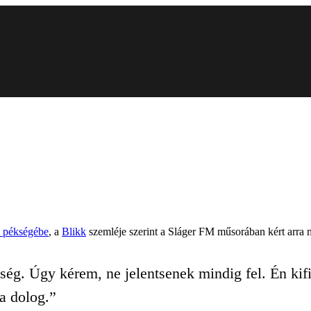
c pékségébe
, a
Blikk
szemléje szerint a Sláger FM műsorában kért arra m
ség. Úgy kérem, ne jelentsenek mindig fel. Én ki
da dolog.”