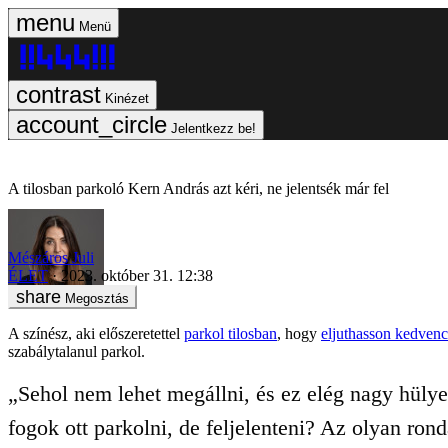
Menü
Kinézet
Jelentkezz be!
A tilosban parkoló Kern András azt kéri, ne jelentsék már fel
Mészáros Juli
ÉLET
2023. október 31. 12:38
Megosztás
A színész, aki előszeretettel
parkol tilosban
, hogy
eljuthasson kedven
szabálytalanul parkol.
„Sehol nem lehet megállni, és ez elég nagy hülye
fogok ott parkolni, de feljelenteni? Az olyan ron