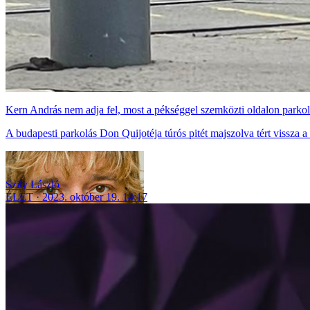
Kern András nem adja fel, most a pékséggel szemközti oldalon parkolt 
A budapesti parkolás Don Quijotéja túrós pitét majszolva tért vissza a
Szily László
ÉLET
2023. október 19. 14:17