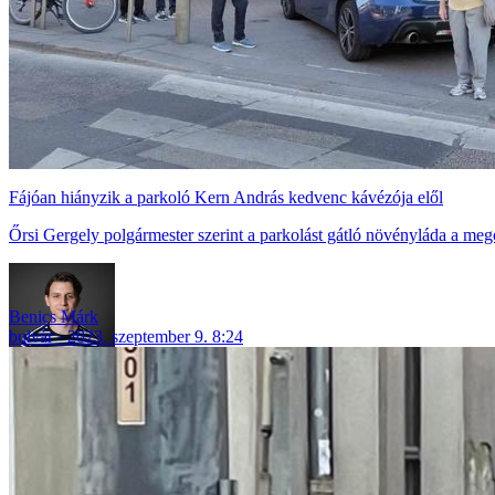
Fájóan hiányzik a parkoló Kern András kedvenc kávézója elől
Őrsi Gergely polgármester szerint a parkolást gátló növényláda a meg
Benics Márk
bulvár
2023. szeptember 9. 8:24