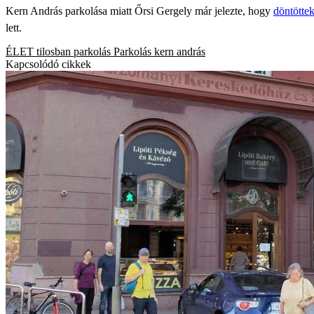
Kern András parkolása miatt Őrsi Gergely már jelezte, hogy
döntötte
lett.
ÉLET
tilosban parkolás
Parkolás
kern andrás
Kapcsolódó cikkek