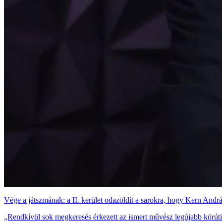
Vége a játszmának: a II. kerület odazöldít a sarokra, hogy Kern András
„Rendkívül sok megkeresés érkezett az ismert művész legújabb körúti