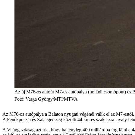
Az új M76-os autóút M7-es autópálya (holládi csomópont) és B
Fotó
:
Varga György/MTI/MTVA
Az M76-os autópálya a Balaton nyugati végénél válik el az M7-estől, 
A Fenékpuszta és Zalaegerszeg közötti 44 km-es szakaszra tavaly febru
A Világgazdaság azt írja, hogy ha tényleg 400 milliárdba fog fájni a 