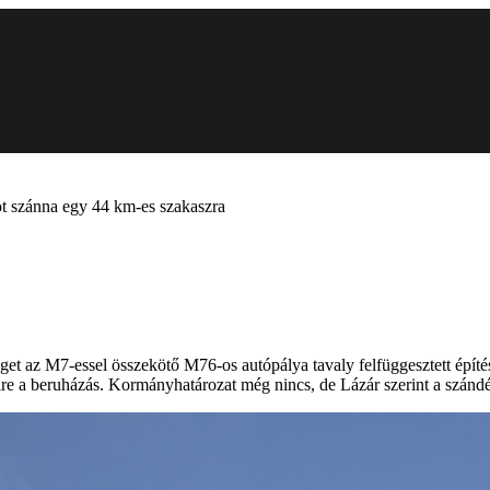
ot szánna egy 44 km-es szakaszra
eget az M7-essel összekötő M76-os autópálya tavaly felfüggesztett építés
yire a beruházás. Kormányhatározat még nincs, de Lázár szerint a szán