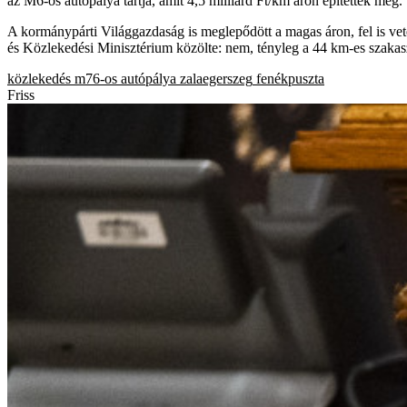
az M6-os autópálya tartja, amit 4,5 milliárd Ft/km áron építettek meg.
A kormánypárti Világgazdaság is meglepődött a magas áron, fel is vet
és Közlekedési Minisztérium közölte: nem, tényleg a 44 km-es szakaszé
közlekedés
m76-os
autópálya
zalaegerszeg
fenékpuszta
Friss