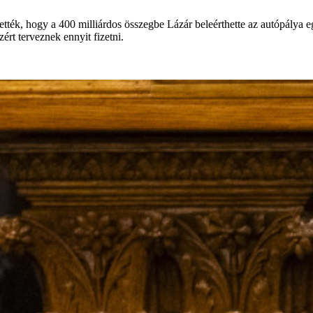
ették, hogy a 400 milliárdos összegbe Lázár beleérthette az autópálya e
rt terveznek ennyit fizetni.