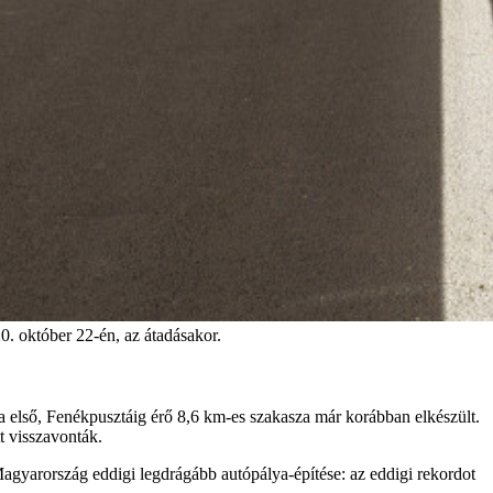
. október 22-én, az átadásakor.
a első, Fenékpusztáig érő 8,6 km-es szakasza már korábban elkészült.
t visszavonták.
 Magyarország eddigi legdrágább autópálya-építése: az eddigi rekordot