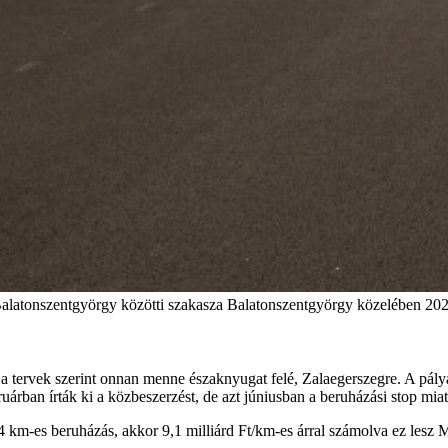
alatonszentgyörgy közötti szakasza Balatonszentgyörgy közelében 2020
a tervek szerint onnan menne északnyugat felé, Zalaegerszegre. A pály
árban írták ki a közbeszerzést, de azt júniusban a beruházási stop miat
44 km-es beruházás, akkor 9,1 milliárd Ft/km-es árral számolva ez lesz