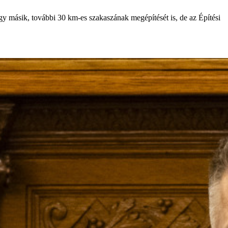
gy másik, további 30 km-es szakaszának megépítését is, de az Építési