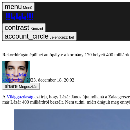
Menü
Kinézet
Jelentkezz be!
Rekorddrágán épülhet autópálya: a kormány 170 helyett 400 milliárd
Herczeg Márk
közlekedés
2023. december 18. 20:02
Megosztás
A
Világgazdaság
azt írja, hogy Lázár János újraindítaná a Zalaegersz
már Lázár 400 milliárdról beszélt. Nem tudni, miért drágult meg enn