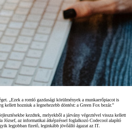
 céget. „Ezek a romló gazdasági körülmények a munkaerőpiacot is
eg kellett hozniuk a legnehezebb döntést: a Green Fox bezár.”
 fejlesztésekbe kezdtek, melyekből a járvány végeztével vissza kellett
a József, az informatikai átképzéssel foglalkozó Codecool alapító
yik legjobban fizető, leginkább jövőálló ágazat az IT.