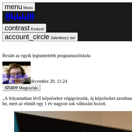
Menü
Kinézet
Jelentkezz be!
Bezárt az egyik legismertebb programozóiskola
Bódog Bálint
TECH
2023. december 20. 11:24
Megosztás
„A folyamatban lévő képzéseket végigvisszük, új képzéseket azonba
be, mert az elmúlt egy 1 év nagyon sok változást hozott.