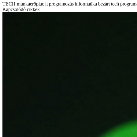
TECH
munkaerőpiac
it
programozás
informatika
bezárt
tech
program
Kapcsolódó cikkek