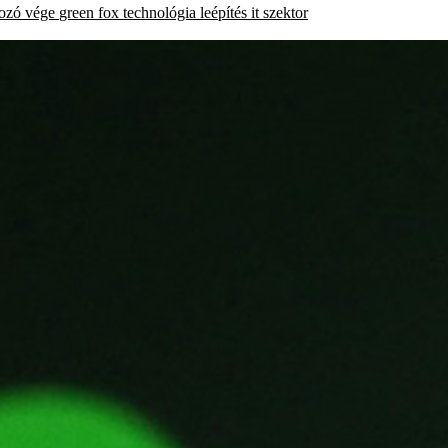
ozó
vége
green fox
technológia
leépítés
it szektor