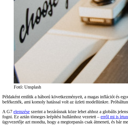
Fotó
:
Unsplash
Példaként említik a háború következményeit, a magas inflációt és egy
befékezték, ami komoly hatással volt az üzleti modellünkre. Próbáltu
A G7
elemzése
szerint a bezárásnak köze lehet ahhoz a globális jelens
fogni. Ez aztán tömeges leépítési hullámhoz vezetett –
erről mi is írtu
ügyvezetője azt mondta, hogy a megtorpanás csak átmeneti, és bár megn