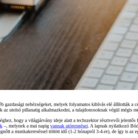
éb gazdasági nehézségeket, melyek folyamatos kihívás elé állították a
nk az utolsó pillanatig alkalmazkodni, a tulajdonosoknak végül mégis m
éghez, hogy a világjárvány ideje alatt a techszektor résztvevői jelentős
nk
–, melynek a mai napig
vannak utórengései
. A lapnak nyilatkozó Bód
őtt a munkakereséssel töltött idő (1-2 hónapról 3-4-re), de így is az eg