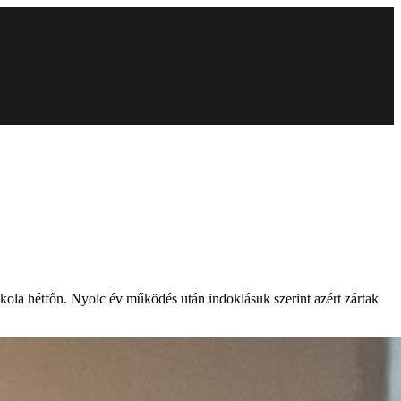
ola hétfőn. Nyolc év működés után indoklásuk szerint azért zártak