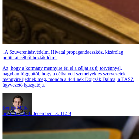
„A Szuverenitásvédelmi Hivatal propagandaeszköz, kizárólag
politikai célból hozták létre”
Az, hogy a kormány mennyire éri el a célját az új törvénnyel,
nagyban függ attól, hogy a célba vett személyek és szervezetek
mennyire ijednek meg, mondta a 444-nek Dojcsák Dalma, a TASZ
ügyvezető igazgatója.
Benics Márk
belföld
2023. december 13. 11:59