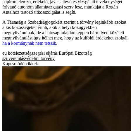
papíron elemző, értékelő, javaslattevő és vizsgálati tevékenységet
folytató autonóm államigazgatási szerv lesz, munkáját a Rogán
Antalhoz tartozó titkosszolgálat is segíti.
A Társaság a Szabadságjogokért szerint a törvény leginkább azokat
a kis közösségeket érinti, akik a helyi közügyekben
megnyilvánulnak, de a hatóság tulajdonképpen bármilyen közéleti
megnyilvánulást úgy ítélhet meg, hogy az külföldi érdekeket szolgál,
ha a kormánynak nem tetszik
.
eu
kötelezettségszegési eljárás
Európai Bizottság
szuverenitásvédelmi törvény
Kapcsolódó cikkek