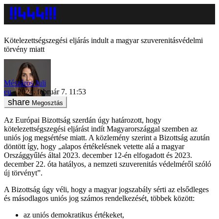
Kötelezettségszegési eljárás indult a magyar szuverenitásvédelmi
törvény miatt
Mészáros Juli
eu
2024. február 7. 11:53
Megosztás
Az Európai Bizottság szerdán úgy határozott, hogy
kötelezettségszegési eljárást indít Magyarországgal szemben az
uniós jog megsértése miatt. A közlemény szerint a Bizottság azután
döntött így, hogy „alapos értékelésnek vetette alá a magyar
Országgyűlés által 2023. december 12-én elfogadott és 2023.
december 22. óta hatályos, a nemzeti szuverenitás védelméről szóló
új törvényt”.
A Bizottság úgy véli, hogy a magyar jogszabály sérti az elsődleges
és másodlagos uniós jog számos rendelkezését, többek között:
az uniós demokratikus értékeket,