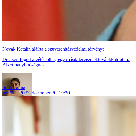
Novák Katalin aláírta a szuverenitásvédelmi törvényt
De azért fogott a vétó-toll is, egy másik tervezetet továbbküldött az
Alkotmánybíróságnak.
Solti Hanna
belföld
2023. december 20. 19:20