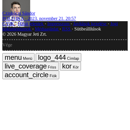
Czinkóczi Sándor
POLITIKA
2023. november 21. 20:57
GYIK
Hibát jelentek
Impresszum
Javítások kezelése
Jogi
dokumentumok
Médiaajánlat
RSS
Sütibeállítások
©
2026
Magyar Jeti Zrt.
Vége
Menü
Címlap
Friss
Kör
Fiók