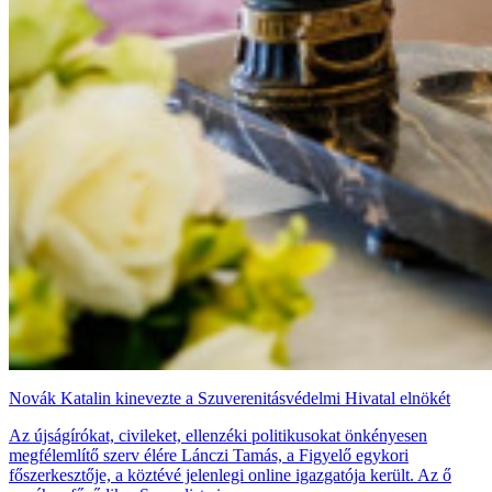
Novák Katalin kinevezte a Szuverenitásvédelmi Hivatal elnökét
Az újságírókat, civileket, ellenzéki politikusokat önkényesen
megfélemlítő szerv élére Lánczi Tamás, a Figyelő egykori
főszerkesztője, a köztévé jelenlegi online igazgatója került. Az ő