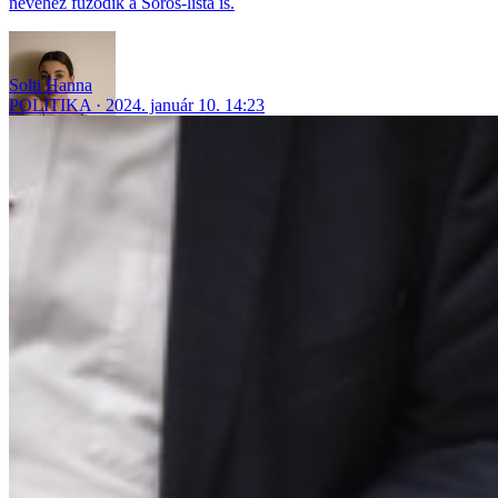
nevéhez fűződik a Soros-lista is.
Solti Hanna
POLITIKA
2024. január 10. 14:23