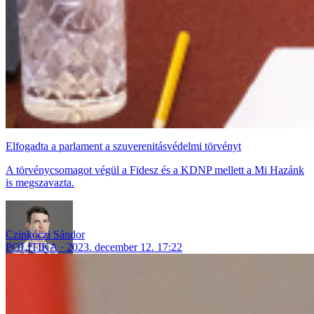
Elfogadta a parlament a szuverenitásvédelmi törvényt
A törvénycsomagot végül a Fidesz és a KDNP mellett a Mi Hazánk
is megszavazta.
Czinkóczi Sándor
POLITIKA
2023. december 12. 17:22