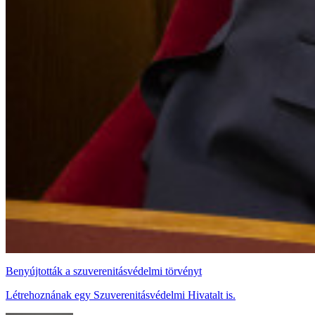
Benyújtották a szuverenitásvédelmi törvényt
Létrehoznának egy Szuverenitásvédelmi Hivatalt is.