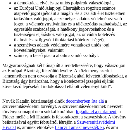
a demokrácia elvét és az uniós polgárok választójogát,
az Európai Unió Alapjogi Chartájában rögzített számos
alapvető jogot (például a magán- és a családi élet tiszteletben
tartásához való jogot, a személyes adatok védelméhez való
jogot, a véleménynyilvánítás és a tájékozódás szabadságát, az
egyesülés szabadságát, a hatékony jogorvoslathoz és a
tisztességes eljáráshoz való jogot, az önvádra kötelezés
tilalmát és az ügyvédi titoktartási kötelezettséget),
a személyes adatok védelmére vonatkozó uniós jogi
követelményeket, valamint
számos, a belső piacra alkalmazandó szabályt.
Magyarországnak két hónap áll a rendelkezésére, hogy válaszoljon
az Európai Bizottság felszólító levélre. A közlemény szerint
„amennyiben nem orvosolja a Bizottság által felvetett kifogásokat, a
Bizottság úgy határozhat, hogy a kötelezettségszegési eljárás
következő lépéseként indokolással ellátott véleményt küld”.
Novák Katalin köztársasági elnök
decemberben írta alá
a
szuverenitásvédelmi törvényt. A szuverenitásvédelminek nevezett
törvénycsomagot nem sokkal korábban
fogadta el a parlament
, a
Fidesz mellé a Mi Hazánk is felsorakozott a szavazáskor. A törvény
beiktatásával együtt februártól létrejön a
Szuverenitásvédelmi
Hivatal
is, aminek elnökévé
Lánczi Tamást nevezték ki
, és ami