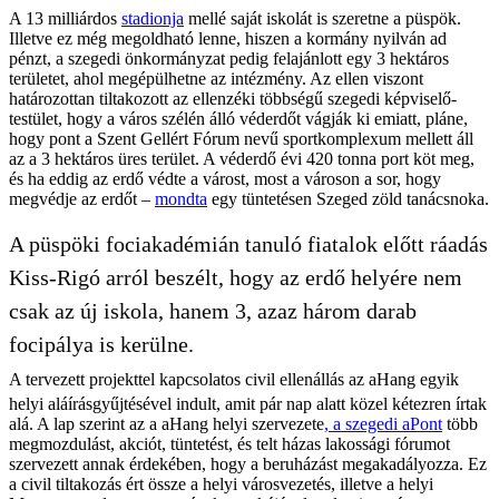
A 13 milliárdos
stadionja
mellé saját iskolát is szeretne a püspök.
Illetve ez még megoldható lenne, hiszen a kormány nyilván ad
pénzt, a szegedi önkormányzat pedig felajánlott egy 3 hektáros
területet, ahol megépülhetne az intézmény. Az ellen viszont
határozottan tiltakozott az ellenzéki többségű szegedi képviselő-
testület, hogy a város szélén álló véderdőt vágják ki emiatt, pláne,
hogy pont a Szent Gellért Fórum nevű sportkomplexum mellett áll
az a 3 hektáros üres terület. A véderdő évi 420 tonna port köt meg,
és ha eddig az erdő védte a várost, most a városon a sor, hogy
megvédje az erdőt –
mondta
egy tüntetésen Szeged zöld tanácsnoka.
A püspöki fociakadémián tanuló fiatalok előtt ráadás
Kiss-Rigó arról beszélt, hogy az erdő helyére nem
csak az új iskola, hanem 3, azaz három darab
focipálya is kerülne.
A tervezett projekttel kapcsolatos civil ellenállás az aHang egyik
helyi aláírásgyűjtésével indult, amit pár nap alatt közel kétezren írtak
alá. A lap szerint az a aHang helyi szervezete
, a szegedi aPont
több
megmozdulást, akciót, tüntetést, és telt házas lakossági fórumot
szervezett annak érdekében, hogy a beruházást megakadályozza. Ez
a civil tiltakozás ért össze a helyi városvezetés, illetve a helyi