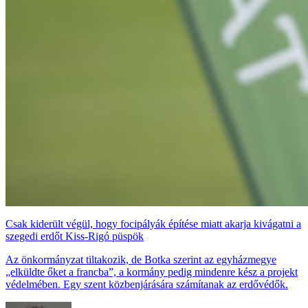
Csak kiderült végül, hogy focipályák építése miatt akarja kivágatni a
szegedi erdőt Kiss-Rigó püspök
Az önkormányzat tiltakozik, de Botka szerint az egyházmegye
„elküldte őket a francba”, a kormány pedig mindenre kész a projekt
védelmében. Egy szent közbenjárására számítanak az erdővédők.