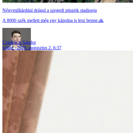
Négymilliárddal drágul a szegedi püspök stadionja
A 8000 szék mellett még egy kápolna is lesz benne.🙏
Czinkóczi Sándor
vallás
2019. augusztus 2. 6:37