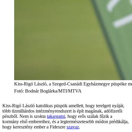
Kiss-Rigó László, a Szeged-Csanádi Egyházmegye püspöke megáldj
Fotó
:
Bodnár Boglárka/MTI/MTVA
Kiss-Rigó László katolikus püspök amellett, hogy terelgeti nyáját,
több tízmilliárdos intézményrendszert is épít magának, adófizetői
pénzből. Nem is szokta
takargatni
, hogy erős szálak fűzik a
kormány első embereihez, és a legtermészetesebb módon prédikálja,
hogy keresztény ember a Fideszre
szavaz
.