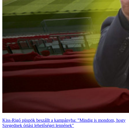
Kiss-Rigó püspök beszállt a kampányba: "Mindig is mondom, hogy
Szegednek óriási lehetőségei lennének"