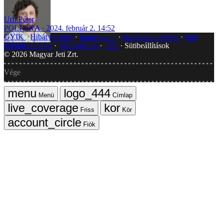
Urfi Péter
POLITIKA
2024. február 2. 14:52
GYIK
Hibát jelentek
Impresszum
Javítások kezelése
Jogi
dokumentumok
Médiaajánlat
RSS
Sütibeállítások
©
2026
Magyar Jeti Zrt.
Vége
Menü
Címlap
Friss
Kör
Fiók