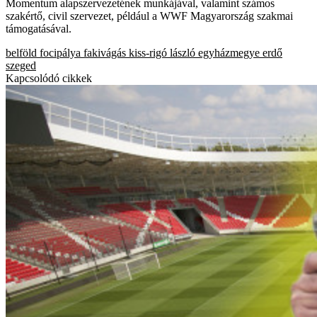
Momentum alapszervezetének munkájával, valamint számos
szakértő, civil szervezet, például a WWF Magyarország szakmai
támogatásával.
belföld
focipálya
fakivágás
kiss-rigó lászló
egyházmegye
erdő
szeged
Kapcsolódó cikkek