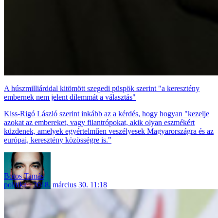
A húszmilliárddal kitömött szegedi püspök szerint "a keresztény
embernek nem jelent dilemmát a választás"
Kiss-Rigó László szerint inkább az a kérdés, hogy hogyan "kezelje
azokat az embereket, vagy filantrópokat, akik olyan eszmékért
küzdenek, amelyek egyértelműen veszélyesek Magyarországra és az
európai, keresztény közösségre is."
Botos Tamás
politika
2018. március 30. 11:18