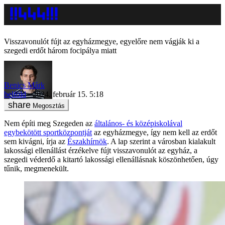
Visszavonulót fújt az egyházmegye, egyelőre nem vágják ki a
szegedi erdőt három focipálya miatt
Benics Márk
belföld
2024. február 15. 5:18
Megosztás
Nem építi meg Szegeden az
általános- és középiskolával
egybekötött sportközpontját
az egyházmegye, így nem kell az erdőt
sem kivágni, írja az
Északhírnök
. A lap szerint a városban kialakult
lakossági ellenállást érzékelve fújt visszavonulót az egyház, a
szegedi véderdő a kitartó lakossági ellenállásnak köszönhetően, úgy
tűnik, megmenekült.