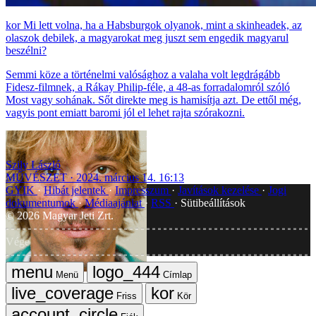
Mi lett volna, ha a Habsburgok olyanok, mint a skinheadek, az
olaszok debilek, a magyarokat meg juszt sem engedik magyarul
beszélni?
Semmi köze a történelmi valósághoz a valaha volt legdrágább
Fidesz-filmnek, a Rákay Philip-féle, a 48-as forradalomról szóló
Most vagy sohának. Sőt direkte meg is hamisítja azt. De ettől még,
vagyis pont emiatt baromi jól el lehet rajta szórakozni.
Szily László
MŰVÉSZET
2024. március 14. 16:13
GYIK
Hibát jelentek
Impresszum
Javítások kezelése
Jogi
dokumentumok
Médiaajánlat
RSS
Sütibeállítások
©
2026
Magyar Jeti Zrt.
Vége
Menü
Címlap
Friss
Kör