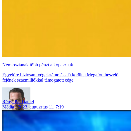
Nem osztanak több pénzt a kopasznak
Egyelőre biztosan: végelszámolás alá került a Megafon beszélő
fejének százmilliókkal támogatott cége.
Rényi Pál Dániel
Média
2023. augusztus 11. 7:19