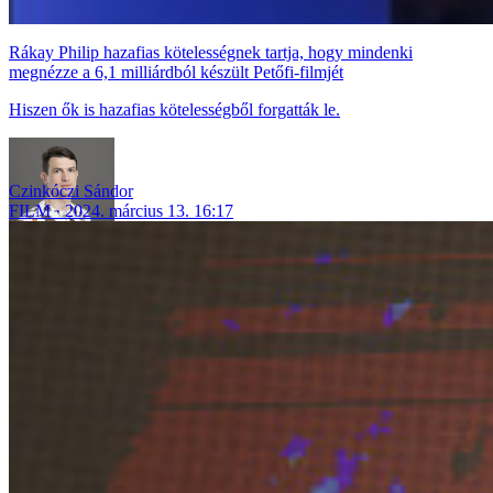
Rákay Philip hazafias kötelességnek tartja, hogy mindenki
megnézze a 6,1 milliárdból készült Petőfi-filmjét
Hiszen ők is hazafias kötelességből forgatták le.
Czinkóczi Sándor
FILM
2024. március 13. 16:17