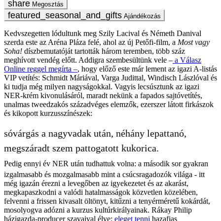
Megosztás
Ajándékozás
Kedvszegetten lódultunk meg Szily Lacival és Németh Danival
szerda este az Aréna Pláza felé, ahol az új Petőfi-film, a
Most vagy
Soha!
díszbemutatóját tartották három teremben, több száz
meghívott vendég előtt. Addigra szembesültünk vele –
a Válasz
Online reggel megírta –
, hogy előző este már lement az igazi A-listás
VIP vetítés: Schmidt Máriával, Varga Judittal, Windisch Lászlóval és
ki tudja még milyen nagyságokkal. Vagyis lecsúsztunk az igazi
NER-krém kivonulásáról, maradt nekünk a fapados sajtóvetítés,
unalmas tweedzakós századvéges elemzők, ezerszer látott firkászok
és kikopott kurzusszínészek:
sóvárgás a nagyvadak után, néhány lepattanó,
megszáradt szem pattogatott kukorica.
Pedig ennyi év NER után tudhattuk volna: a második sor gyakran
izgalmasabb és mozgalmasabb mint a csúcsragadozók világa - itt
még igazán érezni a levegőben az igyekezetet és az akarást,
megkapaszkodni a valódi hatalmasságok közvetlen közelében,
felvenni a frissen kivasalt öltönyt, kitűzni a tenyérméretű kokárdát,
mosolyogva adózni a kurzus kultúrkirályainak. Rákay Philip
házigazda-producer szavaival élve:
eleget tenni
hazafias