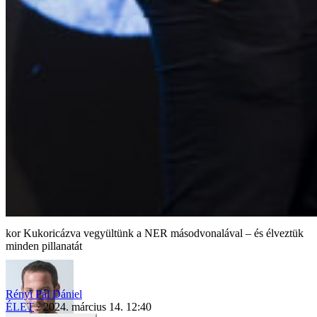
Kukoricázva vegyültünk a NER másodvonalával – és élveztük
minden pillanatát
Rényi Pál Dániel
ÉLET
2024. március 14. 12:40