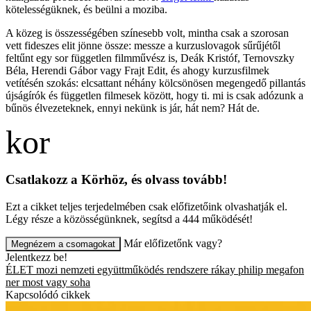
kötelességüknek, és beülni a moziba.
A közeg is összességében színesebb volt, mintha csak a szorosan
vett fideszes elit jönne össze: messze a kurzuslovagok sűrűjétől
feltűnt egy sor független filmművész is, Deák Kristóf, Ternovszky
Béla, Herendi Gábor vagy Frajt Edit, és ahogy kurzusfilmek
vetítésén szokás: elcsattant néhány kölcsönösen megengedő pillantás
újságírók és független filmesek között, hogy ti. mi is csak adózunk a
bűnös élvezeteknek, ennyi nekünk is jár, hát nem? Hát de.
Csatlakozz a Körhöz, és olvass tovább!
Ezt a cikket teljes terjedelmében csak előfizetőink olvashatják el.
Légy része a közösségünknek, segítsd a 444 működését!
Már előfizetőnk vagy?
Megnézem a csomagokat
Jelentkezz be!
ÉLET
mozi
nemzeti együttműködés rendszere
rákay philip
megafon
ner
most vagy soha
Kapcsolódó cikkek