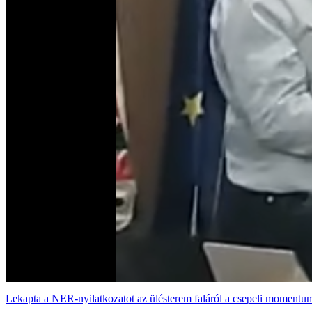
Lekapta a NER-nyilatkozatot az ülésterem faláról a csepeli momentu