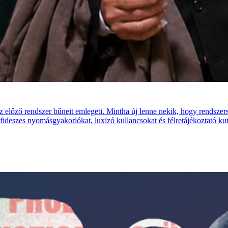
z előző rendszer bűneit emlegeti. Mintha új lenne nekik, hogy rendsze
n fideszes nyomásgyakorlókat, luxizó kullancsokat és félretájékoztató kut