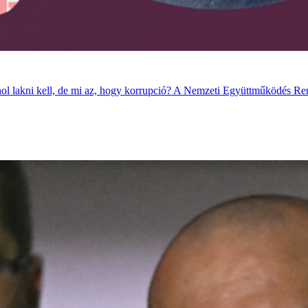
Valahol lakni kell, de mi az, hogy korrupció? A Nemzeti Együttműködés