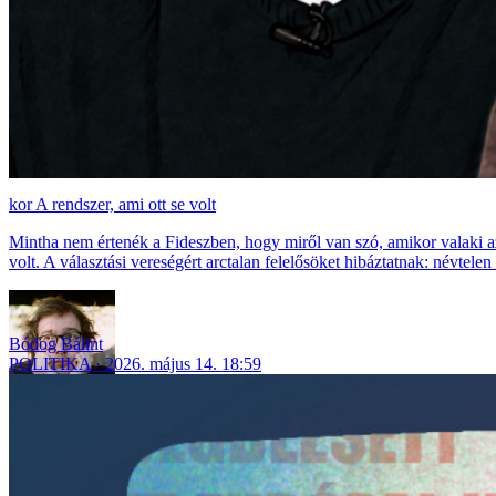
A rendszer, ami ott se volt
Mintha nem értenék a Fideszben, hogy miről van szó, amikor valaki a
volt. A választási vereségért arctalan felelősöket hibáztatnak: névtele
Bódog Bálint
POLITIKA
2026. május 14. 18:59