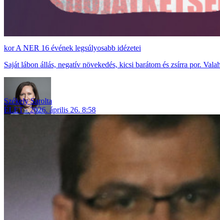
A NER 16 évének legsúlyosabb idézetei
Saját lábon állás, negatív növekedés, kicsi barátom és zsírra por. 
Székely Sarolta
ÉLET
2026. április 26. 8:58