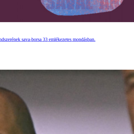
 Rendszerének sava-borsa 33 emlékezetes mondásban.