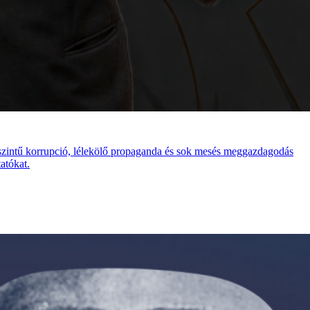
rszintű korrupció, lélekölő propaganda és sok mesés meggazdagodás
atókat.