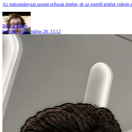
Az önkormányzat szerint erőszak történt, de az esetről történt videón
Bódog Bálint
belföld
2026. május 28. 15:12