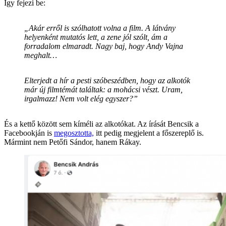
Így fejezi be:
„Akár erről is szólhatott volna a film. A látvány
helyenként mutatós lett, a zene jól szólt, ám a
forradalom elmaradt. Nagy baj, hogy
Andy Vajna
meghalt…
Elterjedt a hír a pesti szóbeszédben, hogy az alkotók
már új filmtémát találtak: a mohácsi vészt. Uram,
irgalmazz! Nem volt elég egyszer?”
És a kettő között sem kíméli az alkotókat. Az írását Bencsik a
Facebookján is
megosztotta,
itt pedig megjelent a főszereplő is.
Mármint nem Petőfi Sándor, hanem Rákay.