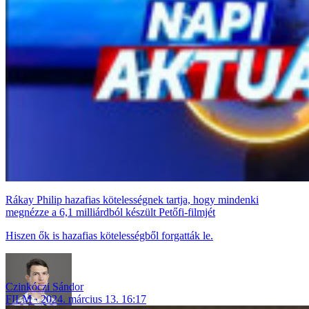
Rákay Philip hazafias kötelességnek tartja, hogy mindenki
megnézze a 6,1 milliárdból készült Petőfi-filmjét
Hiszen ők is hazafias kötelességből forgatták le.
Czinkóczi Sándor
FILM
2024. március 13. 16:17