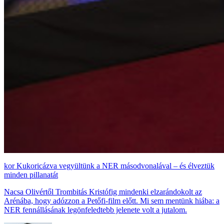
Kukoricázva vegyültünk a NER másodvonalával – és élveztük
minden pillanatát
Nacsa Olivértől Trombitás Kristófig mindenki elzarándokolt az
Arénába, hogy adózzon a Petőfi-film előtt. Mi sem mentünk hiába: a
NER fennállásának legönfeledtebb jelenete volt a jutalom.