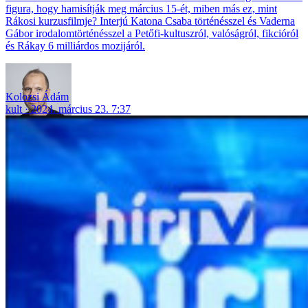
figura, hogy hamisítják meg március 15-ét, miben más ez, mint
Rákosi kurzusfilmje? Interjú Katona Csaba történésszel és Vaderna
Gábor irodalomtörténésszel a Petőfi-kultuszról, valóságról, fikcióról
és Rákay 6 milliárdos mozijáról.
Kolozsi Ádám
kult
2024. március 23. 7:37