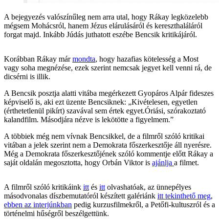
A bejegyezés valószínűleg nem arra utal, hogy Rákay legközelebb
mégsem Mohácsról, hanem Jézus elárulásáról és kereszthaláláról
forgat majd. Inkább Júdás juthatott eszébe Bencsik kritikájáról.
Korábban Rákay már
mondta
, hogy hazafias kötelesség a Most
vagy soha megnézése, ezek szerint nemcsak jegyet kell venni rá, de
dicsérni is illik.
A Bencsik posztja alatti vitába megérkezett Gyopáros Alpár fideszes
képviselő is, aki ezt üzente Bencsiknek: „Kivételesen, egyetlen
(érthetetlenül pikírt) szavával sem értek egyet.Óriási, szórakoztató
kalandfilm. Másodjára nézve is lekötötte a figyelmem.”
A többiek még nem vívnak Bencsikkel, de a filmről szóló kritikai
vitában a jelek szerint nem a Demokrata főszerkesztője áll nyerésre.
Még a Demokrata főszerkesztőjének szóló kommentje előtt Rákay a
saját oldalán megosztotta, hogy Orbán Viktor is
ajánlja
a filmet.
A filmről szóló kritikáink
itt
és
itt
olvashatóak, az ünnepélyes
másodvonalas díszbemutatóról készített galériánk
itt tekinthető meg
,
ebben az interjúnkban
pedig kurzusfilmekről, a Petőfi-kultuszról és a
történelmi hűségről beszélgettünk.