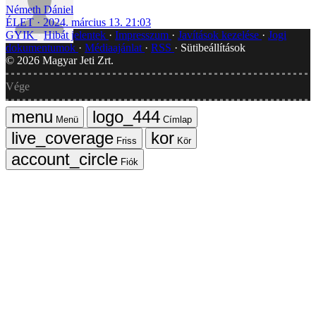
Németh Dániel
ÉLET
2024. március 13. 21:03
GYIK
Hibát jelentek
Impresszum
Javítások kezelése
Jogi
dokumentumok
Médiaajánlat
RSS
Sütibeállítások
©
2026
Magyar Jeti Zrt.
Vége
Menü
Címlap
Friss
Kör
Fiók