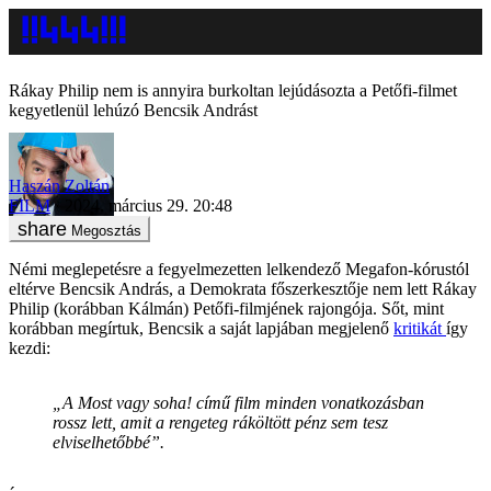
Rákay Philip nem is annyira burkoltan lejúdásozta a Petőfi-filmet
kegyetlenül lehúzó Bencsik Andrást
Haszán Zoltán
FILM
2024. március 29. 20:48
Megosztás
Némi meglepetésre a fegyelmezetten lelkendező Megafon-kórustól
eltérve Bencsik András, a Demokrata főszerkesztője nem lett Rákay
Philip (korábban Kálmán) Petőfi-filmjének rajongója. Sőt, mint
korábban megírtuk, Bencsik a saját lapjában megjelenő
kritikát
így
kezdi:
„A Most vagy soha! című film minden vonatkozásban
rossz lett, amit a rengeteg ráköltött pénz sem tesz
elviselhetőbbé”.