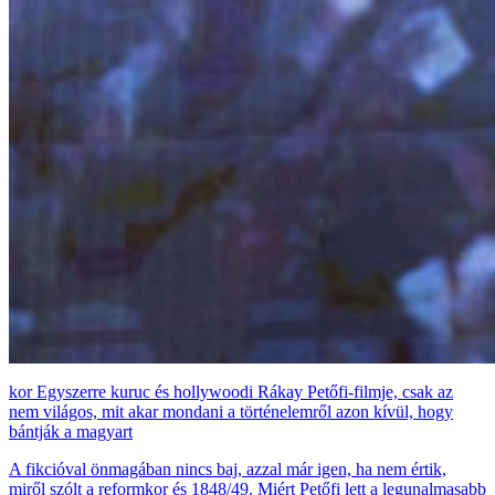
Egyszerre kuruc és hollywoodi Rákay Petőfi-filmje, csak az
nem világos, mit akar mondani a történelemről azon kívül, hogy
bántják a magyart
A fikcióval önmagában nincs baj, azzal már igen, ha nem értik,
miről szólt a reformkor és 1848/49. Miért Petőfi lett a legunalmasabb