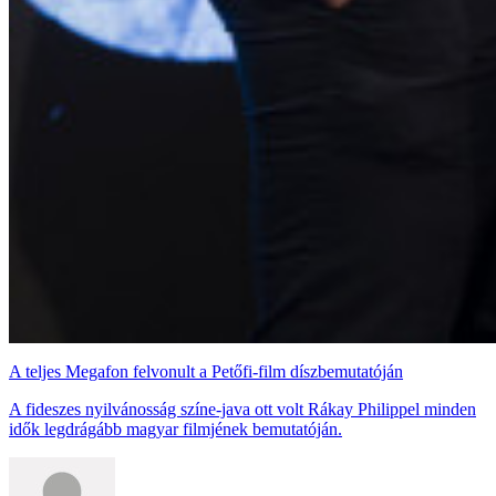
A teljes Megafon felvonult a Petőfi-film díszbemutatóján
A fideszes nyilvánosság színe-java ott volt Rákay Philippel minden
idők legdrágább magyar filmjének bemutatóján.