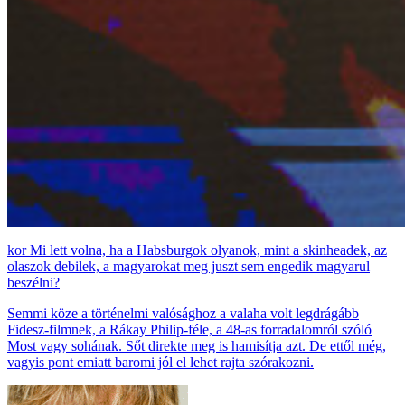
Mi lett volna, ha a Habsburgok olyanok, mint a skinheadek, az
olaszok debilek, a magyarokat meg juszt sem engedik magyarul
beszélni?
Semmi köze a történelmi valósághoz a valaha volt legdrágább
Fidesz-filmnek, a Rákay Philip-féle, a 48-as forradalomról szóló
Most vagy sohának. Sőt direkte meg is hamisítja azt. De ettől még,
vagyis pont emiatt baromi jól el lehet rajta szórakozni.