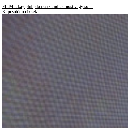
FILM
rákay philip
bencsik andrás
most vagy soha
Kapcsolódó cikkek