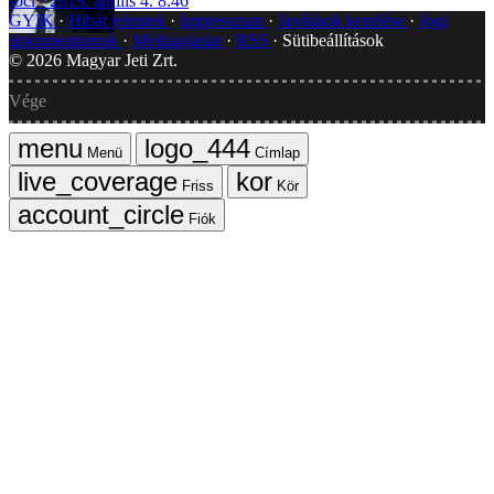
foci
2019. április 4. 8:46
GYIK
Hibát jelentek
Impresszum
Javítások kezelése
Jogi
dokumentumok
Médiaajánlat
RSS
Sütibeállítások
©
2026
Magyar Jeti Zrt.
Vége
Menü
Címlap
Friss
Kör
Fiók