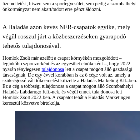
üzemeltetést, hiszen sem a sportegyesület, sem pedig a szombathelyi
önkormányzat nem akart/tudott erre pénzt áldozni.
A Haladás azon kevés NER-csapatok egyike, mely
végül rosszul járt a közbeszerzéseken gyarapodó
tehetős tulajdonosával.
Homlok Zsolt már azelőtt a csapat környékén mozgolódott –
leginkább szponzorként és az egyesület elnökeként –, hogy 2022
nyarán ténylegesen
tulajdonosa
lett a csapat mögött álló gazdasági
társaságnak. De egy évvel korábban is az ő cége volt az, amely a
szükségessé vált tőkeemelést kifizette a Haladás Marketing Kft.-ben.
Ez a cég a többségi tulajdonosa a csapat mögött álló Szombathelyi
Haladás Labdarúgó Kft.-nek, és végül ennek tulajdonosa lett
Homlok Zsolt 2022-ben. A csapatot tehát a Haladás Marketingen
keresztül közvetve birtokolja.