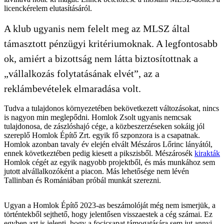
licenckérelem elutasításáról.
A klub ugyanis nem felelt meg az MLSZ által
támasztott pénzügyi kritériumoknak. A legfontosabb
ok, amiért a bizottság nem látta biztosítottnak a
„vállalkozás folytatásának elvét”, az a
reklámbevételek elmaradása volt.
Tudva a tulajdonos környezetében bekövetkezett változásokat, nincs
is nagyon min meglepődni. Homlok Zsolt ugyanis nemcsak
tulajdonosa, de zászlóshajó cége, a közbeszerzéseken sokáig jól
szereplő Homlok Építő Zrt. egyik fő szponzora is a csapatnak.
Homlok azonban tavaly év elején elvált Mészáros Lőrinc lányától,
ennek következtében pedig kiesett a pikszisből. Mészárosék
kirakták
Homlok cégét az egyik nagyobb projektből, és más munkához sem
jutott alvállalkozóként a piacon. Más lehetősége nem lévén
Tallinban és Romániában próbál munkát szerezni.
Ugyan a Homlok Építő 2023-as beszámolóját még nem ismerjük, a
történtekből sejthető, hogy jelentősen visszaestek a cég számai. Ez
egyben azt is jelenti, hogy a focicsapat támogatására sem jut annyi,