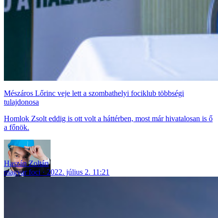
Mészáros Lőrinc veje lett a szombathelyi fociklub többségi
tulajdonosa
Homlok Zsolt eddig is ott volt a háttérben, most már hivatalosan is ő
a főnök.
Haszán Zoltán
magyar foci
2022. július 2. 11:21