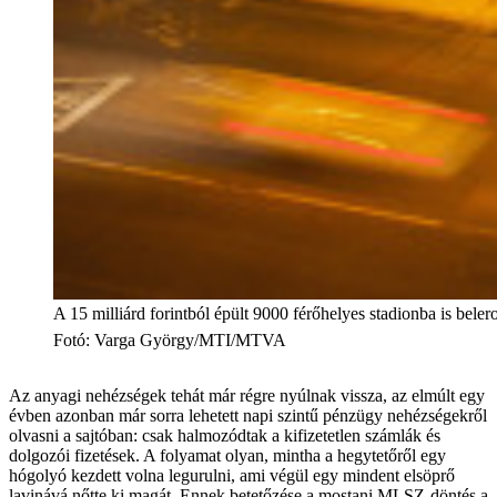
A 15 milliárd forintból épült 9000 férőhelyes stadionba is bele
Fotó
:
Varga György/MTI/MTVA
Az anyagi nehézségek tehát már régre nyúlnak vissza, az elmúlt egy
évben azonban már sorra lehetett napi szintű pénzügy nehézségekről
olvasni a sajtóban: csak halmozódtak a kifizetetlen számlák és
dolgozói fizetések. A folyamat olyan, mintha a hegytetőről egy
hógolyó kezdett volna legurulni, ami végül egy mindent elsöprő
lavinává nőtte ki magát. Ennek betetőzése a mostani MLSZ-döntés a