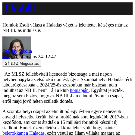
Homlok Zsolt válása a Haladás végét is jelentette, kétséges már az
NB III.-as indulás is
Székely Sarolta
foci
2024. május 24. 12:47
Megosztás
„Az MLSZ fellebbviteli licencadó bizottsága a mai napon
helybenhagyta az elsőfokú döntést, így a Szombathelyi Haladás férfi
labdarúgócsapata a 2024/25-ös szezonban már biztosan nem
indulhat az NB II.-ben” - áll a klub
honlapján
. Egyúttal jelezték,
még az sem biztos, hogy az NB III.-ban elindul jövőre a csapat,
erről majd jövő héten születik döntés.
A szombathelyi csapat az elmúlt bő egy évben egyre nehezebb
anyagi helyzetbe került, bár a problémák sora leginkább 2017-ben
kezdődött, amikor is átadták a 15 milliárd forintból készült új
stadiont. Ennek üzemeltetése akkora teher volt, hogy szinte
belerokkant a Haladás
, ezért végül az állam vállalta magára az