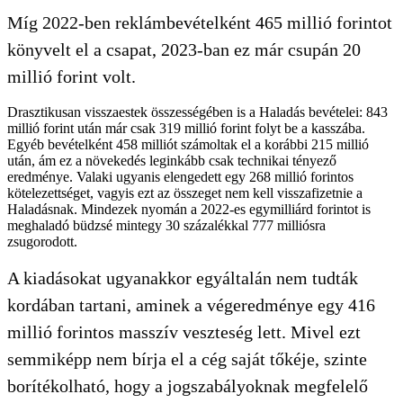
Míg 2022-ben reklámbevételként 465 millió forintot
könyvelt el a csapat, 2023-ban ez már csupán 20
millió forint volt.
Drasztikusan visszaestek összességében is a Haladás bevételei: 843
millió forint után már csak 319 millió forint folyt be a kasszába.
Egyéb bevételként 458 milliót számoltak el a korábbi 215 millió
után, ám ez a növekedés leginkább csak technikai tényező
eredménye. Valaki ugyanis elengedett egy 268 millió forintos
kötelezettséget, vagyis ezt az összeget nem kell visszafizetnie a
Haladásnak. Mindezek nyomán a 2022-es egymilliárd forintot is
meghaladó büdzsé mintegy 30 százalékkal 777 milliósra
zsugorodott.
A kiadásokat ugyanakkor egyáltalán nem tudták
kordában tartani, aminek a végeredménye egy 416
millió forintos masszív veszteség lett. Mivel ezt
semmiképp nem bírja el a cég saját tőkéje, szinte
borítékolható, hogy a jogszabályoknak megfelelő