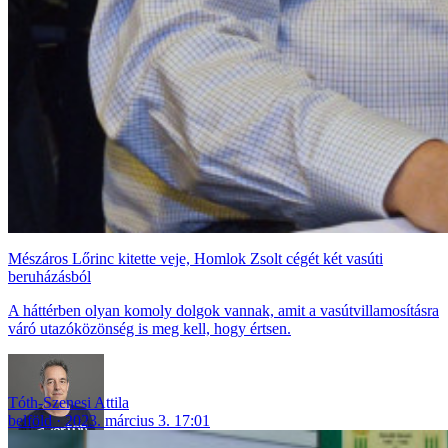
Mészáros Lőrinc kitette veje, Homlok Zsolt cégét két vasúti
beruházásból
A háttérben olyan komoly dolgok vannak, amit a vasútvillamosításra
váró utazóközönség is meg kell, hogy értsen.
Tóth-Szenesi Attila
belföld
2023. március 3. 17:01