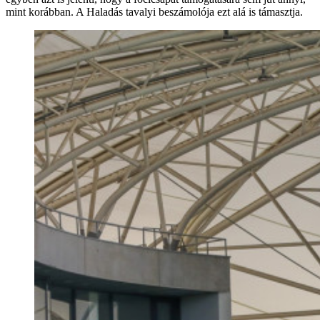
mint korábban. A Haladás tavalyi beszámolója ezt alá is támasztja.