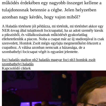
működés érdekében egy nagyobb összeget kellene a
tulajdonosnak betennie a cégbe. Jelen helyzetben
azonban nagy kérdés, hogy vajon miből?
A Haladás története jól példázza, mi történik, mi történhet akkor egy
NER-lovag által tulajdonolt focicsapattal, ha az adott személy kiesik
a pikszisből, és vállalkozásainak működését gyakorlatilag
ellehetetlenítik a piacon. Noha a csapat már az új stadionjával is csak
szenvedett, Homlok Zsolt mégis egyfajta megmentőként érkezett a
csapathoz. A válása azonban nemcsak a házassága, de a
szombathelyi focicsapat végét is egyaránt jelentette.
foci
haladás stadion
nb2
haladás
magyar foci
nb3
homlok zsolt
szombathelyi haladás
Kapcsolódó cikkek