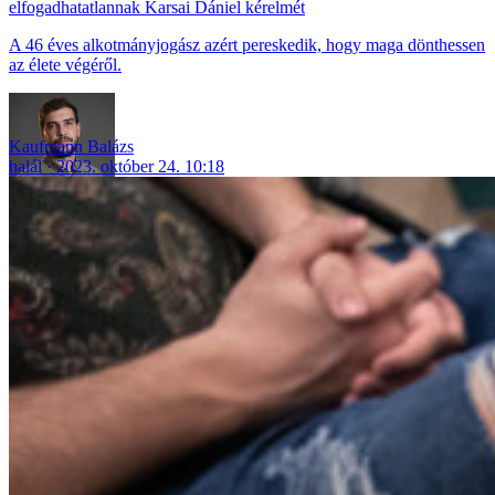
elfogadhatatlannak Karsai Dániel kérelmét
A 46 éves alkotmányjogász azért pereskedik, hogy maga dönthessen
az élete végéről.
Kaufmann Balázs
halál
2023. október 24. 10:18