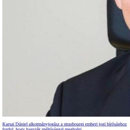
Karsai Dániel alkotmányjogász a strasbourgi emberi jogi bírósághoz
fordul, hogy hagyják méltósággal meghalni