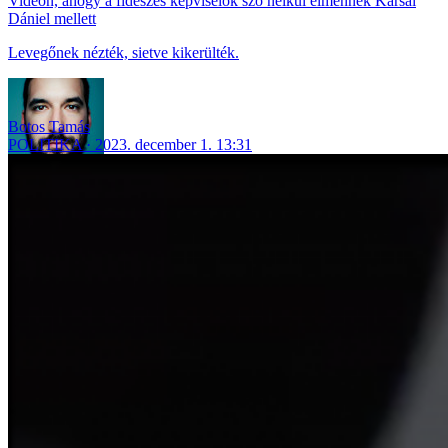
Videón, ahogy a fideszes képviselők szó nélkül elmennek Karsai
Dániel mellett
Levegőnek nézték, sietve kikerülték.
Botos Tamás
POLITIKA
2023. december 1. 13:31