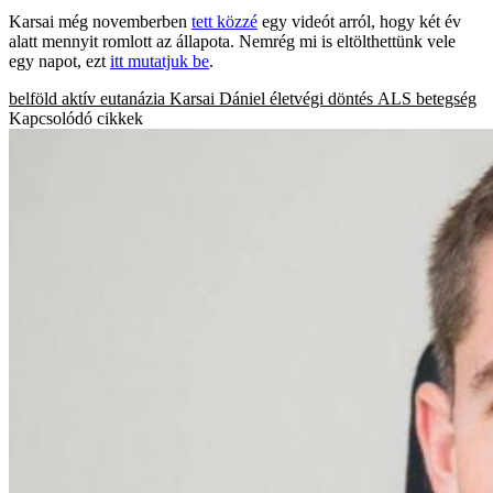
Karsai még novemberben
tett közzé
egy videót arról, hogy két év
alatt mennyit romlott az állapota. Nemrég mi is eltölthettünk vele
egy napot, ezt
itt mutatjuk be
.
belföld
aktív eutanázia
Karsai Dániel
életvégi döntés
ALS betegség
Kapcsolódó cikkek