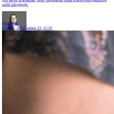
Azt ígérte Karsainak, hogy mérlegelni fogja a kegyelmi jogkörről
szóló kérvényét.
Fődi Kitti
belföld
2024. május 22. 11:35