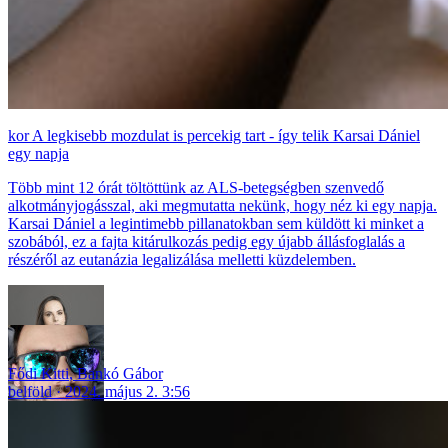
A legkisebb mozdulat is percekig tart - így telik Karsai Dániel
egy napja
Több mint 12 órát töltöttünk az ALS-betegségben szenvedő
alkotmányjogásszal, aki megmutatta nekünk, hogy néz ki egy napja.
Karsai Dániel a legintimebb pillanatokban sem küldött ki minket a
szobából, ez a fajta kitárulkozás pedig egy újabb állásfoglalás a
részéről az eutanázia legalizálása melletti küzdelemben.
Fődi Kitti
,
Bankó Gábor
belföld
2024. május 2. 3:56