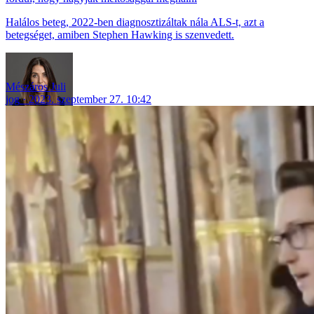
Halálos beteg, 2022-ben diagnosztizáltak nála ALS-t, azt a
betegséget, amiben Stephen Hawking is szenvedett.
Mészáros Juli
jog
2023. szeptember 27. 10:42