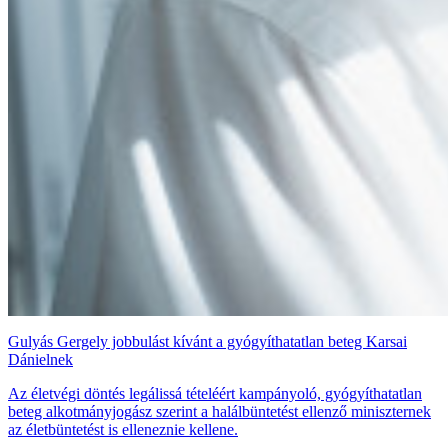
Gulyás Gergely jobbulást kívánt a gyógyíthatatlan beteg Karsai
Dánielnek
Az életvégi döntés legálissá tételéért kampányoló, gyógyíthatatlan
beteg alkotmányjogász szerint a halálbüntetést ellenző miniszternek
az életbüntetést is elleneznie kellene.