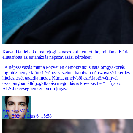
Karsai Dániel alkotmányjogi panaszokat nyújtott be, miután a Kúria
elutasította az eutanáziás népszavazási kérdéseit
„A népszavazás mint a közvetlen demokratikus hatalomgyakorlás
jogintézménye kiüresítéséhez vezetne, ha olyan népszavazási kérdés
hitelesítését tagadja meg a Kúria, amelyből az Alaptörvénnyel
összhangban álló jogalkotási megoldás is következhet” – írja az
ALS-betegségben szenvedő jogász.
Herczeg Márk
jog
2024. május 6. 15:58