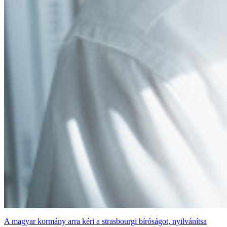
A magyar kormány arra kéri a strasbourgi bíróságot, nyilvánítsa