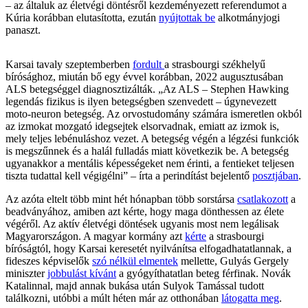
– az általuk az életvégi döntésről kezdeményezett referendumot a
Kúria korábban elutasította, ezután
nyújtottak be
alkotmányjogi
panaszt.
Karsai tavaly szeptemberben
fordult
a strasbourgi székhelyű
bírósághoz, miután bő egy évvel korábban, 2022 augusztusában
ALS betegséggel diagnosztizálták. „Az ALS – Stephen Hawking
legendás fizikus is ilyen betegségben szenvedett – úgynevezett
moto-neuron betegség. Az orvostudomány számára ismeretlen okból
az izmokat mozgató idegsejtek elsorvadnak, emiatt az izmok is,
mely teljes lebénuláshoz vezet. A betegség végén a légzési funkciók
is megszűnnek és a halál fulladás miatt következik be. A betegség
ugyanakkor a mentális képességeket nem érinti, a fentieket teljesen
tiszta tudattal kell végigélni” – írta a perindítást bejelentő
posztjában
.
Az azóta eltelt több mint hét hónapban több sorstársa
csatlakozott
a
beadványához, amiben azt kérte, hogy maga dönthessen az élete
végéről. Az aktív életvégi döntések ugyanis most nem legálisak
Magyarországon. A magyar kormány azt
kérte
a strasbourgi
bíróságtól, hogy Karsai keresetét nyilvánítsa elfogadhatatlannak, a
fideszes képviselők
szó nélkül elmentek
mellette, Gulyás Gergely
miniszter
jobbulást kívánt
a gyógyíthatatlan beteg férfinak. Novák
Katalinnal, majd annak bukása után Sulyok Tamással tudott
találkozni, utóbbi a múlt héten már az otthonában
látogatta meg
.