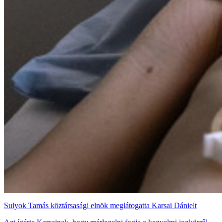
Sulyok Tamás köztársasági elnök meglátogatta Karsai Dánielt