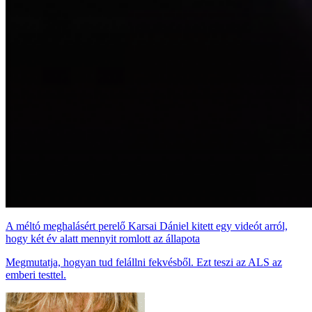
A méltó meghalásért perelő Karsai Dániel kitett egy videót arról,
hogy két év alatt mennyit romlott az állapota
Megmutatja, hogyan tud felállni fekvésből. Ezt teszi az ALS az
emberi testtel.