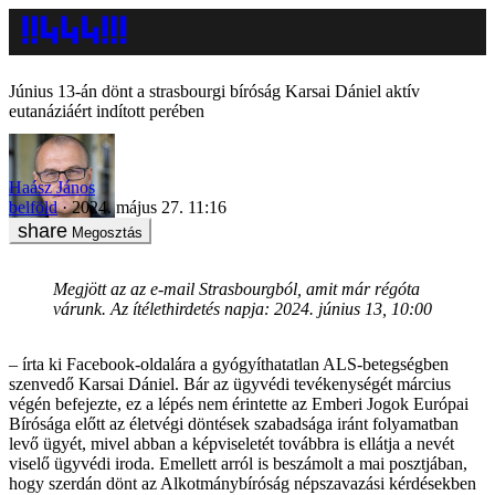
Június 13-án dönt a strasbourgi bíróság Karsai Dániel aktív
eutanáziáért indított perében
Haász János
belföld
2024. május 27. 11:16
Megosztás
Megjött az az e-mail Strasbourgból, amit már régóta
várunk. Az ítélethirdetés napja: 2024. június 13, 10:00
– írta ki Facebook-oldalára a gyógyíthatatlan ALS-betegségben
szenvedő Karsai Dániel. Bár az ügyvédi tevékenységét március
végén befejezte, ez a lépés nem érintette az Emberi Jogok Európai
Bírósága előtt az életvégi döntések szabadsága iránt folyamatban
levő ügyét, mivel abban a képviseletét továbbra is ellátja a nevét
viselő ügyvédi iroda. Emellett arról is beszámolt a mai posztjában,
hogy szerdán dönt az Alkotmánybíróság népszavazási kérdésekben